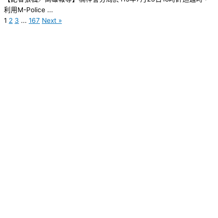
利用M-Police ...
1
2
3
...
167
Next »