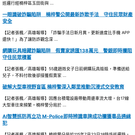
巡邏行經楠梓區玉田街與 ...
一眼識破詐騙陷阱 楠梓警公開最新詐欺手法 守住民眾財產
安全
【記者張楓／高雄報導】「詐騙手法日新月異，更新速度比手機 APP
還快！」為了讓防詐觀念深 ...
網購玩具暗藏詐騙陷阱 假賣家誘匯138萬元 警銀即時攔阻
守住民眾積蓄
【記者張楓／高雄報導】55歲趙姓女子日前網購玩具娃娃，準備送給
兒子，不料付款後卻接獲假賣家 ...
破解大型車視野盲區 楠梓警深入鄰里推動沉浸式交安教育
【記者張楓／高雄報導】因應台積電設廠帶動周邊車流大增，台17線
大型車往來頻繁。楠梓警分局於 ...
AI智慧巡防再立功 M-Police即時辨識車牌成功攔獲毒品通緝
犯
【記者張楓／高雄報導】楠梓警分局於115年7月23日18時許巡邏時，