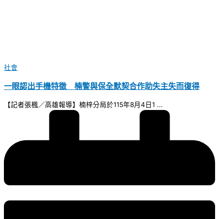
社會
一眼認出手機特徵 楠警與保全默契合作助失主失而復得
【記者張楓／高雄報導】楠梓分局於115年8月4日1 ...