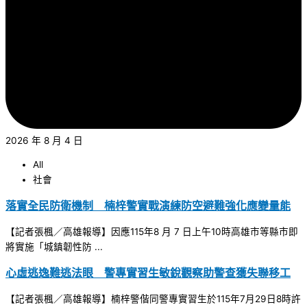
2026 年 8 月 4 日
All
社會
落實全民防衛機制 楠梓警實戰演練防空避難強化應變量能
【記者張楓／高雄報導】因應115年8 月 7 日上午10時高雄市等縣市即
將實施「城鎮韌性防 ...
心虛逃逸難逃法眼 警專實習生敏銳觀察助警查獲失聯移工
【記者張楓／高雄報導】楠梓警偕同警專實習生於115年7月29日8時許