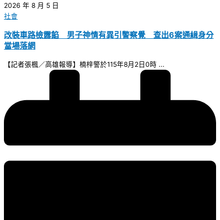
2026 年 8 月 5 日
社會
改裝車路檢露餡 男子神情有異引警察覺 查出6案通緝身分
當場落網
【記者張楓／高雄報導】楠梓警於115年8月2日0時 ...