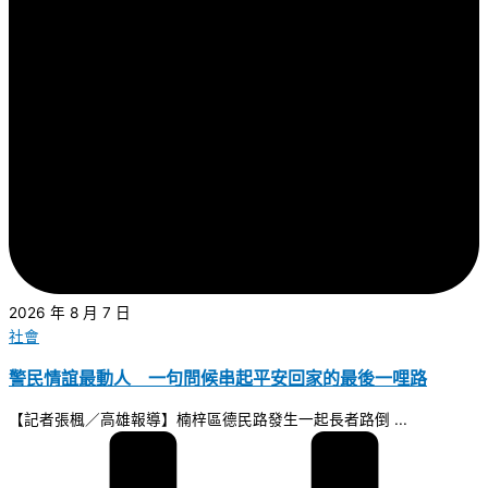
2026 年 8 月 7 日
社會
警民情誼最動人 一句問候串起平安回家的最後一哩路
【記者張楓／高雄報導】楠梓區德民路發生一起長者路倒 ...