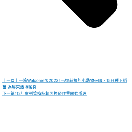
上一頁
上一篇
Welcome兔2023! 卡娜赫拉的小動物來囉、15日種下稻
苗 為屏東熱博暖身
下一篇
112年度列管槍枝執照換發作業開始辦理