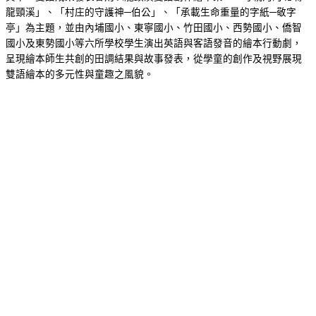
龍頸溪」、「村庄的守護神─伯公」、「承載生命重量的字紙─敬字
亭」為主題，並由內埔國小、東寧國小、竹田國小、西勢國小、僑智
國小及東勢國小等六所學校學生演出英語與客語發音的繪本行動劇，
呈現繪本師生共創的田調結果與故事發表，從學童的創作及視野展現
雙語繪本的多元性與童趣之風貌。