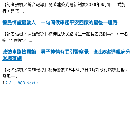
【記者張楓／綜合報導】隨著建築光電新制於2026年8月1日正式施
行，建築 ...
警民情誼最動人 一句問候串起平安回家的最後一哩路
【記者張楓／高雄報導】楠梓區德民路發生一起長者路倒事件，一名
逾七旬劉姓老 ...
改裝車路檢露餡 男子神情有異引警察覺 查出6案通緝身分
當場落網
【記者張楓／高雄報導】楠梓警於115年8月2日0時許執行路檢勤務，
發現一 ...
1
2
3
...
880
Next »