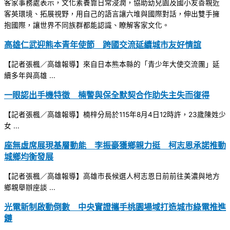
客家事務處表示，文化素養靠日常浸潤，協助幼兒園及國小友善親近
客英環境、拓展視野，用自己的語言讓六堆與國際對話，伸出雙手擁
抱國際，讓世界不同族群都能認識、瞭解客家文化。
高雄仁武迎熊本青年使節 跨國交流延續城市友好情誼
【記者張楓／高雄報導】來自日本熊本縣的「青少年大使交流團」延
續多年與高雄 ...
一眼認出手機特徵 楠警與保全默契合作助失主失而復得
【記者張楓／高雄報導】楠梓分局於115年8月4日12時許，23歲陳姓少
女 ...
座無虛席展現基層動能 李振豪獲鄉親力挺 柯志恩承諾推動
城鄉均衡發展
【記者張楓／高雄報導】高雄市長候選人柯志恩日前前往美濃與地方
鄉親舉辦座談 ...
光電新制啟動倒數 中央實證攜手桃園場域打造城市綠電推進
鏈