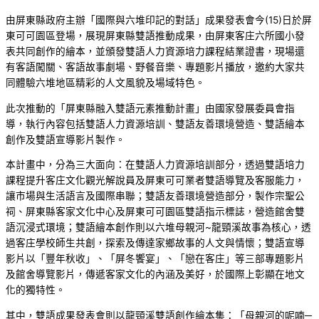
由屏東縣政府主辦「國際與六堆印記的對話」成果發表會今(15)日於屏
東可可園區登場，展現屏東縣雙語推動成果，由屏東客庄六所國小發
表共同創作的繪本，並頒發雙語人力資源培力課程結業證書，現場還
有客語闖關、客語故事劇場、野餐音樂、專題影片播放，邀約大家共
同體驗六堆地區精彩的人文風貌及場域特色。
此次推動的「屏東縣融入雙語元素推動計畫」由國家發展委員會指
導，執行內容包括雙語人力資源培訓、雙語友善環境營造、雙語繪本
創作及雙語宣導影片製作。
本計畫中，分為三大面向：在雙語人力資源培訓部分，透過雙語培力
課程提升客庄文化觀光解說員及屏東可可業者雙語導覽及客服能力，
讓市場與生活語言及國際串聯；雙語友善環境營造部分，製作宗聖公
祠、屏東縣客家文化中心及屏東可可園區雙語指示標誌，營造館舍雙
語沉浸式環境；雙語繪本創作則以六堆母親河~龍頸溪故事為核心，透
過客庄學校師生共創，探索及傳達家鄉故事的人文與情懷；雙語宣導
影片以「豐年秋收」、「屏冬饗宴」、「戀在客庄」等三部專題影片
及館舍導覽影片，傳遞客家文化的內涵及美好，於國際上彰顯在地文
化的獨特性。
其中，雙語成果發表會則以龍頸溪雙語創作繪本集：「母親河的呢喃─