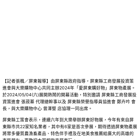
【記者張楓／屏東報導】由屏東縣政府指導，屏東縣工商發展投資策
進會與大樂購物中心共同主辦2024年「愛屏東購好物」屏東物產展。
於2024/05/04(六)展開熱鬧的開幕活動，特別邀請 屏東縣工商發展投
資策進會 張菽蓁 代理總幹事以及 屏東縣榮譽指導員協進會 鄭卉吟 會
長，與大樂購物中心 曾澤堅 店協理一同出席。
屏東縣工策會表示，連續六年到大樂舉辦屏東好物展，今年有來自屏
東縣市共22家知名業者，其中有6家是首次參展，期待透過屏東物產展
將眾多優質農漁畜產品、特色伴手禮及在地美食推薦給廣大的高雄的