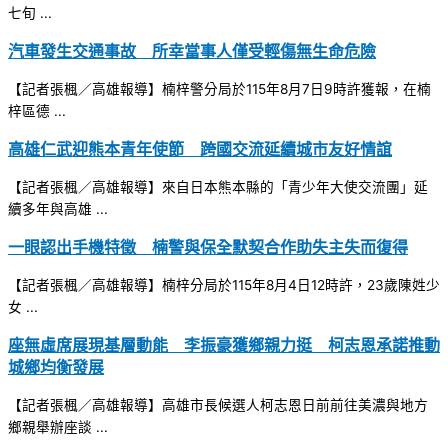
七旬 ...
汽車發生交通事故 所幸當事人僅受輕傷無生命危險
【記者張楓／高雄報導】楠梓警分局於115年8月7日9時許獲報，在楠
梓區德 ...
高雄仁武迎熊本青年使節 跨國交流延續城市友好情誼
【記者張楓／高雄報導】來自日本熊本縣的「青少年大使交流團」延
續多年與高雄 ...
一眼認出手機特徵 楠警與保全默契合作助失主失而復得
【記者張楓／高雄報導】楠梓分局於115年8月4日12時許，23歲陳姓少
女 ...
座無虛席展現基層動能 李振豪獲鄉親力挺 柯志恩承諾推動
城鄉均衡發展
【記者張楓／高雄報導】高雄市長候選人柯志恩日前前往美濃與地方
鄉親舉辦座談 ...