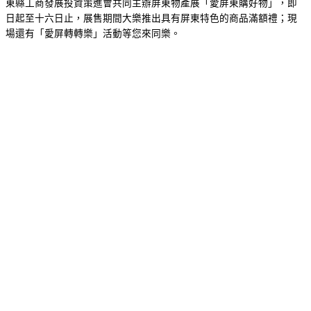
東縣工商發展投資策進會共同主辦屏東物產展「愛屏東購好物」，即
日起至十六日止，展售期間大樂推出具有屏東特色的商品滿額禮；現
場還有「愛屏轉轉樂」活動等您來同樂。