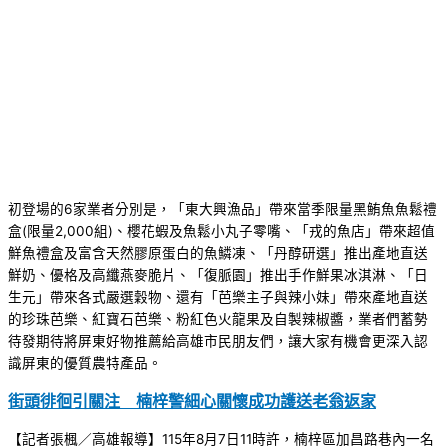
初登場的6家業者分別是，「東大興漁品」帶來當季限量黑鮪魚魚鬆禮
盒(限量2,000組)、櫻花蝦及魚鬆小丸子零嘴、「戎的魚店」帶來超值
鮮魚禮盒及富含天然膠原蛋白的魚鱗凍、「丹醇研選」推出產地直送
鮮奶、優格及高纖燕麥脆片、「復脈園」推出手作鮮果冰淇淋、「日
生元」帶來各式嚴選穀物、還有「芭樂主子與辣小妹」帶來產地直送
的珍珠芭樂、紅寶石芭樂、粉紅色火龍果及自製辣椒醬，業者們蓄勢
待發期待將屏東好物推薦給高雄市民朋友們，讓大家有機會更深入認
識屏東的優質農特產品。
街頭徘徊引關注 楠梓警細心關懷成功護送老翁返家
【記者張楓／高雄報導】115年8月7日11時許，楠梓區加昌路巷內一名