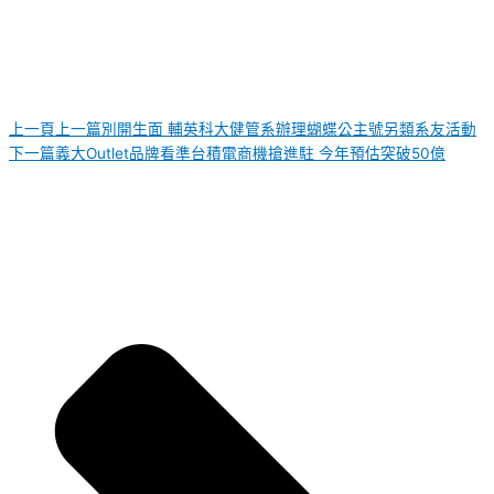
上一頁
上一篇
別開生面 輔英科大健管系辦理蝴蝶公主號另類系友活動
下一篇
義大Outlet品牌看準台積電商機搶進駐 今年預估突破50億