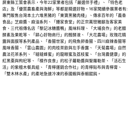
屏東縣工策會表示，今年22家業者包括「嚴選伴手禮」、「特色老
店」及「優質農畜產與海鮮」等都是精選好物。16家聞續參展業者有:
專門販售台灣本土六堆黑豬的「東寶黑豬肉棧」、傳承百年的「義香
食品」芝麻醬、麻油系列、「鍾家食堂」的正宗萬巒豬腳及客家美
食、三代祖傳名店「黎記冰糖醬鴨」風味料理、「大埔良作」的老醋
酵素及果乾等、「耕心好物商行」的醱酵液、「大花農場」玫瑰花精
露與面膜等系列產品、「香腸世家」的飛魚卵香腸、四川麻辣香腸等
風味香腸、「雲山農園」的肉桂茶飲與左手香露、「天菊農場」自然
農法花茶系列、「噠噠蜂蜜」的龍眼蜜及荔枝蜜、「台灣農健康」的
紅黑棗與枸杞等、「樸作良食」的松子蘿勒醬與聖羅勒茶、「活石生
活」的紫檀木餐具組、「青檸運銷合作社」的青檸貼布與青檸膏、
「雙木林水產」的產地急速冷凍的泰國蝦與泰蝦餛飩。