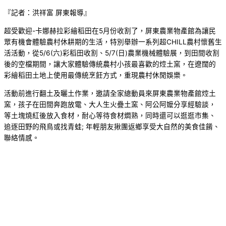
『記者：洪祥富 屏東報導』
超受歡迎-卡娜赫拉彩繪稻田在5月份收割了，屏東農業物產館為讓民
眾有機會體驗農村休耕期的生活，特別舉辦一系列超CHILL農村懷舊生
活活動，從5/6(六)彩稻田收割、5/7(日)農業機械體驗展，到田間收割
後的空檔期間，讓大家體驗傳統農村小孩最喜歡的焢土窯，在遼闊的
彩繪稻田土地上使用最傳統烹飪方式，重現農村休閒娛樂。
活動前進行翻土及曬土作業，邀請全家總動員來屏東農業物產館焢土
窯，孩子在田間奔跑放電、大人生火疊土窯、阿公阿嬤分享經驗談，
等土塊燒紅後放入食材，耐心等待食材燜熟，同時還可以逛逛市集、
追逐田野的飛鳥或找青蛙; 年輕朋友揪團返鄉享受大自然的美食佳餚、
聯絡情感。