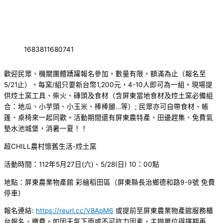
1683811680741
歡迎民眾、機關團體踴躍報名參加，數量有限，額滿為止（報名至
5/21止），每窯/組只要新台幣1,200元，4-10人即可為一組。現場提
供焢土窯工具、柴火、磚頭及食材（含屏東當地食材及焢土窯必備組
合：地瓜、小芋頭、小玉米、棒棒腿…等）; 民眾亦可自帶食材、帳
篷、桌椅來一起同歡。活動期間還有屏東農特產、田邊趕集、免費氣
墊水池城堡，消暑一夏！！
超CHILL農村懷舊生活-焢土窯
活動時間：112年5月27日(六)、5/28(日) 10：00點
地點：屏東農業物產館 彩繪稻田區（屏東縣長治鄉德和路9-9號 免費
停車）
報名連結:
https://reurl.cc/V8ApM6
或提前至屏東農業物產館服務櫃
台報名、繳費。如因天氣下雨或不可抗力因素，主辦單位得擇期再