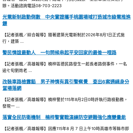
辦。活動諮詢電話08-703-2223
光電新制啟動倒數 中央實證攜手桃園場域打造城市綠電推進
鏈
【記者張楓／綜合報導】隨著建築光電新制於2026年8月1日正式施
行，建築 ...
警民情誼最動人 一句問候串起平安回家的最後一哩路
【記者張楓／高雄報導】楠梓區德民路發生一起長者路倒事件，一名
逾七旬劉姓老 ...
改裝車路檢露餡 男子神情有異引警察覺 查出6案通緝身分
當場落網
【記者張楓／高雄報導】楠梓警於115年8月2日0時許執行路檢勤務，
發現一 ...
落實全民防衛機制 楠梓警實戰演練防空避難強化應變量能
【記者張楓／高雄報導】因應115年8 月 7 日上午10時高雄市等縣市即