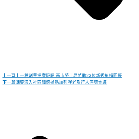
上一頁
上一篇
創業提案吸睛 高市勞工局將助23位新秀斜槓圓夢
下一篇
潮警深入社區關懷據點加強護老及行人停讓宣導