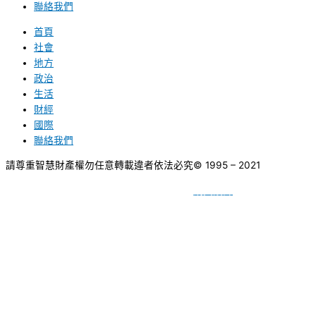
聯絡我們
首頁
社會
地方
政治
生活
財經
國際
聯絡我們
請尊重智慧財產權勿任意轉載違者依法必究
© 1995 – 2021
網頁設計
BY
種成網頁設計