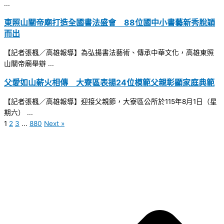
...
東照山關帝廟打造全國書法盛會 88位國中小書藝新秀脫穎
而出
【記者張楓／高雄報導】為弘揚書法藝術、傳承中華文化，高雄東照
山關帝廟舉辦 ...
父愛如山薪火相傳 大寮區表揚24位模範父親彰顯家庭典範
【記者張楓／高雄報導】迎接父親節，大寮區公所於115年8月1日（星
期六） ...
1
2
3
...
880
Next »