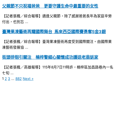
父親節不只祝福爸爸 更要守護生命中最重要的女性
【記者張楓／綜合報導】適逢父親節，除了感謝爸爸長年為家庭辛勞
付出，也別忘 ...
臺灣果凍藝術再耀國際舞台 馬來西亞國際賽勇奪5金3銀
【記者張楓／綜合報導】臺灣果凍藝術再度受到國際關注。由國際果
凍藝術發展協 ...
街頭徘徊引關注 楠梓警細心關懷成功護送老翁返家
【記者張楓／高雄報導】115年8月7日11時許，楠梓區加昌路巷內一名
七旬 ...
1
2
3
...
882
Next »