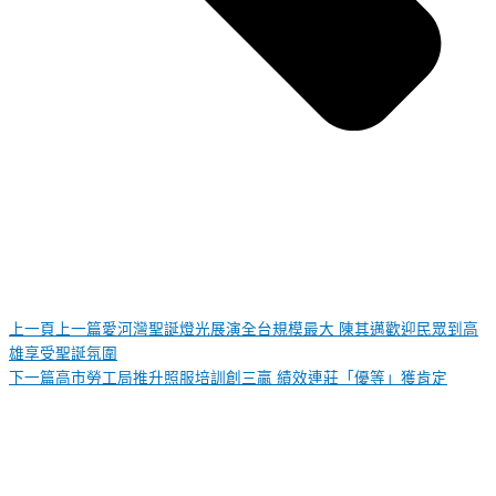
上一頁
上一篇
愛河灣聖誕燈光展演全台規模最大 陳其邁歡迎民眾到高
雄享受聖誕氛圍
下一篇
高市勞工局推升照服培訓創三贏 績效連莊「優等」獲肯定