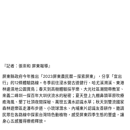
『記者：張崇和 屏東報導』
屏東縣政府今年推出「2023屏東農民曆－探索屏東」，分享「宜出
行」的12條體驗路線。冬季前往浸水營古道健行、哈尤溪溯溪、東港
林邊濕地公園賞鳥；春天到高樹體驗採芋樂、大光社區潮間帶教室、
來義二峰圳一探百年大圳伏流水的秘密；夏天登上九棚鼻頭草原吹療
癒海風、墾丁社頂夜間探秘、萬巒五溝水認識水草；秋天到雙流國家
森林遊樂區走瀑布步道、小琉球潛水、內埔東片認識友善耕作。邀請
民眾在各路線中探索台灣特色動植物，感受屏東四季生態的豐盛，讓
身心五感獲得療癒釋放。