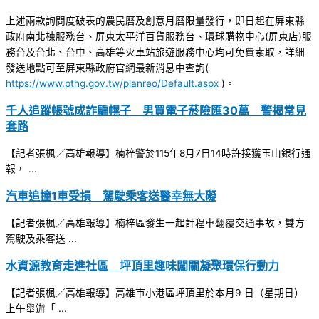
上述兩款詢問度破表的農民曆及創意月曆限量發行，即日起在屏東縣
政府南北棟服務台、屏東太平洋百貨服務台、環球購物中心(屏東店)服
務台及台北、台中、高雄等火車站旅遊服務中心均可免費索取，詳細
發送地點可至屏東縣政府官網最新消息中查詢(
https://www.pthg.gov.tw/planreo/Default.aspx
)。
千人追蹤帳號成詐騙幌子 男買電子菸險匯30萬 警揭常見
套路
【記者張楓／高雄報導】楠梓警於115年8月7日14時許接獲玉山銀行通
報， ...
汽車追撞1車受損 駕駛乘客送醫幸無大礙
【記者張楓／高雄報導】楠梓區發生一起計程車翻覆交通事故，雙方
駕駛及乘客送 ...
水資源教育走進社區 坪頂里趣味闖關凝聚環保行動力
【記者張楓／高雄報導】高雄市小港區坪頂里於本月9 日（星期日）
上午舉辦「 ...