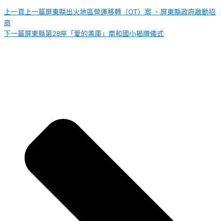
上一頁
上一篇
屏東縣出火地區營運移轉（OT）案 、屏東縣政府啟動招
商
下一篇
屏東縣第28座「愛的書庫」南和國小揭牌儀式