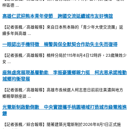
梓區德 ...
高雄仁武迎熊本青年使節 跨國交流延續城市友好情誼
【記者張楓／高雄報導】來自日本熊本縣的「青少年大使交流團」延
續多年與高雄 ...
一眼認出手機特徵 楠警與保全默契合作助失主失而復得
【記者張楓／高雄報導】楠梓分局於115年8月4日12時許，23歲陳姓少
女 ...
座無虛席展現基層動能 李振豪獲鄉親力挺 柯志恩承諾推動
城鄉均衡發展
【記者張楓／高雄報導】高雄市長候選人柯志恩日前前往美濃與地方
鄉親舉辦座談 ...
光電新制啟動倒數 中央實證攜手桃園場域打造城市綠電推進
鏈
【記者張楓／綜合報導】隨著建築光電新制於2026年8月1日正式施