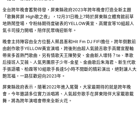
全台跨年晚會蓄勢待發，屏東縣政府2023年跨年晚會打造全新主題
「歌舞昇屏 High歌之夜」，12月31日晚上7時於屏東縣立體育館前草
地熱鬧登場，令粉絲期待度破表的YELLOW黃宣、高爾宣等10組超人
氣卡司接力開唱，陪伴民眾嗨迎新年。
晚會主持陣容由全方位藝人蔡昌憲和Hit Fm DJ FIFI擔任，跨年倒數前
由創作歌手YELLOW黃宣演唱，跨後則由超人氣饒舌歌手高爾宣壓軸
帶來多首熱門歌曲，另有情歌天王陳勢安、金曲新人壞特？te、準歌
后接班人艾薇、人氣男團原子少年-金星、金曲歌后朱海君、新生代歌
手張語噥、柏霖等10組歌手長達5小時不間斷的精彩演出，絕對讓人大
飽耳福，一路狂歡迎向2023年。
屏東縣政府表示，隨著2022年進入尾聲，大家最期待的就是跨年晚
會，今年邀請多位實力派唱將、人氣超夯歌手在屏東陪伴大家載歌載
舞，將為跨年演唱會帶來全新火花。