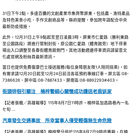
31日下午2點，多達百攤的文創產業市集齊聚屏東，包括農、漁特產品
及特色美食小吃、手作文創商品等，縣府提醒，參加跨年請配合中央
最新防疫措施。
此外，12月31日上午9點起至翌日凌晨3時，屏東市仁愛路（勝利東路
至公園路段）將進行管制封街，原公園仁愛路（體育館旁）地下停車
場出入口調整至長春街體育館側門，其他活動週邊停車資訊請留意文
化處官網及粉絲頁最新資訊。
當日也提供免費復康巴士接送服務(每位身障朋友限1人陪同搭乘)，如
有需求請12月20日起至12月24日前洽各區預約專線訂車。屏北區:08-
7386626、屏中區:08-7887433、屏南區:08-8892293#403。
街頭徘徊引關注 楠梓警細心關懷成功護送老翁返家
【記者張楓／高雄報導】115年8月7日11時許，楠梓區加昌路巷內一名
七旬 ...
汽車發生交通事故 所幸當事人僅受輕傷無生命危險
【記者張楓／高雄報導】楠梓警分局於115年8月7日9時許獲報，在楠