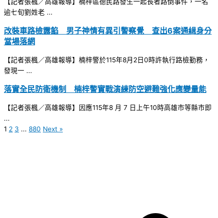
【記者張楓／高雄報導】楠梓區德民路發生一起長者路倒事件，一名
逾七旬劉姓老 ...
改裝車路檢露餡 男子神情有異引警察覺 查出6案通緝身分
當場落網
【記者張楓／高雄報導】楠梓警於115年8月2日0時許執行路檢勤務，
發現一 ...
落實全民防衛機制 楠梓警實戰演練防空避難強化應變量能
【記者張楓／高雄報導】因應115年8 月 7 日上午10時高雄市等縣市即
...
1
2
3
...
880
Next »