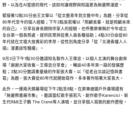
野，以及在AI當道的現代，該如何讓視野與知識更為無邊際漫遊。
緊接著12點30分由王文華以「從文藝青年到文藝中年」為題，分享從
80年代至今的個人經驗；下午2點吳若權以「照顧長輩，就是照顧未來
的自己」，分享自身長期陪伴家人的經驗，也呼應屏東縣於今年成立
全台第一個長照處，提供民眾與從業人員各種協助；4點30分由從80
年代就在文壇大放異彩的李昂，從性別角度分享「從『北港香爐人人
插』漫畫談性騷擾」。
9月3日下午1點30分邀請知名製作人王偉忠，以個人主演的舞台劇來
場「謝謝大家收看－王偉忠分享會」，暢談40多年來一路的發展歷
程；3點30分邀請重量級的作家張大春，以「從老台北談記憶與書
寫」為題，張大春從80年代就開始寫作，多本著作陪著大家長大。
此外，一連兩天開幕場從下午2點至8點，在屏東總圖戶外廣場還有
「無邊際書展市集」，邀請當紅歌手張若凡、創作歌手Karencici、新
生代R&B王子鶴 The Crane等人演唱，並分享個人寫歌的創作歷程。