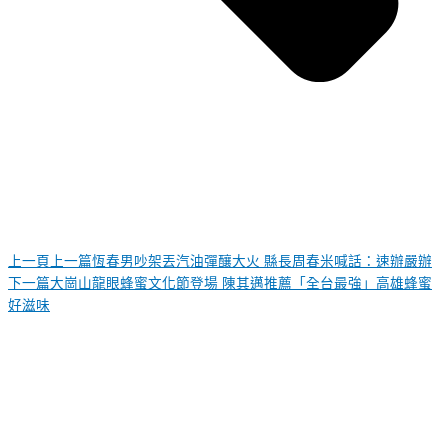
上一頁
上一篇
恆春男吵架丟汽油彈釀大火 縣長周春米喊話：速辦嚴辦
下一篇
大崗山龍眼蜂蜜文化節登場 陳其邁推薦「全台最強」高雄蜂蜜
好滋味