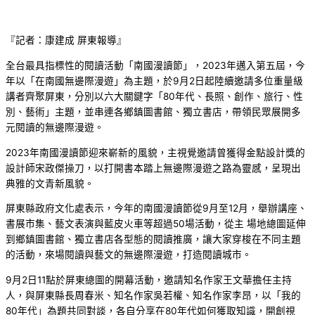
『記者：康建成 屏東報導』
全台最具指標性的閱讀活動「南國漫讀節」，2023年邁入第五屆，今
年以「在南國無邊際漫遊」為主題，於9月2日起陸續邀請多位重量級
講者齊聚屏東，分別以六大關鍵字「80年代、長照、創作、旅行、性
別、藝術」主題，並串連各鄉鎮圖書館、獨立書店，帶領民眾展開多
元閱讀的無邊際漫遊。
2023年南國漫讀節迎來嶄新的風貌，主視覺邀請曾獲得金點設計獎的
設計師宋政傑操刀，以打開書本踏上無邊際漫遊之路為靈感，呈現出
典雅的文青新風貌。
屏東縣政府文化處表示，今年的南國漫讀節從9月至12月，舉辦講座、
書展市集、藝文表演與藍皮火車等超過50場活動，從主 場地總圖延伸
到鄉鎮圖書館、獨立書店各型態的閱讀推廣，讓大家穿梭在不同主題
的活動，來場閱讀與藝文的無邊際漫遊，打造閱讀城市。
9月2日11點於屏東總圖的開幕活動，邀請知名作家王文華擔任主持
人，與屏東縣長周春米、知名作家吳若權、知名作家李昂，以「我的
80年代」為題共同對談，各自分享在80年代如何獲取知識，開創視