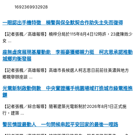
1692369932928
一眼認出手機特徵 楠警與保全默契合作助失主失而復得
【記者張楓／高雄報導】楠梓分局於115年8月4日12時許，23歲陳姓少
女 ...
座無虛席展現基層動能 李振豪獲鄉親力挺 柯志恩承諾推動
城鄉均衡發展
【記者張楓／高雄報導】高雄市長候選人柯志恩日前前往美濃與地方
鄉親舉辦座談 ...
光電新制啟動倒數 中央實證攜手桃園場域打造城市綠電推進
鏈
【記者張楓／綜合報導】隨著建築光電新制於2026年8月1日正式施
行，建築 ...
警民情誼最動人 一句問候串起平安回家的最後一哩路