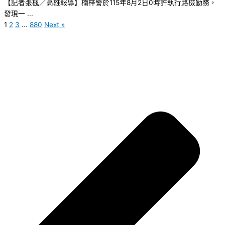
【記者張楓／高雄報導】楠梓警於115年8月2日0時許執行路檢勤務，
發現一 ...
1
2
3
...
880
Next »