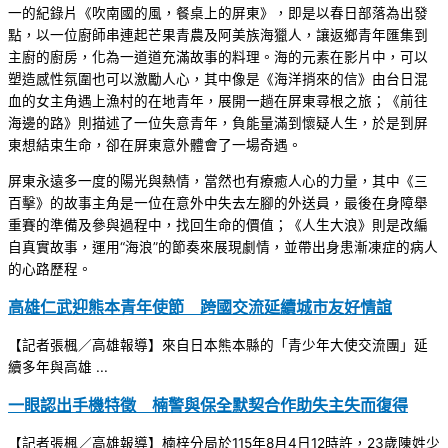
一的紀錄片《吹南國的風，餐桌上的屏東》，即是以春日部落為出發
點，以一位廚師串連起芒果青農及阿美族海獵人，讓返鄉青年匯集到
主廚的廚房，化為一道道充滿故事的料理。海的元素在影片中，可以
塑造感性氛圍也可以激勵人心，其中像是《海洋捎來的信》由台日混
血的女主角遇上漁村的在地青年，展開一趟在屏東尋根之旅；《前往
海邊的路》則描述了一位失意青年，負能量滿到懷疑人生，於是到屏
東想結束生命，卻在屏東意外體會了一場奇遇。
屏東永遠多一度的陽光與熱情，當然也有療癒人心的力量，其中《三
百擊》的故事主角是一位在意外中失去左腳的外送員，最後在身障舉
重賽的準備及參與過程中，找回生命的價值；《人生大浪》則是改編
自真實故事，運用“海浪”的節奏來展現劇情，並帶出身患漸凍症的病人
的心路歷程。
高雄仁武迎熊本青年使節 跨國交流延續城市友好情誼
【記者張楓／高雄報導】來自日本熊本縣的「青少年大使交流團」延
續多年與高雄 ...
一眼認出手機特徵 楠警與保全默契合作助失主失而復得
【記者張楓／高雄報導】楠梓分局於115年8月4日12時許，23歲陳姓少