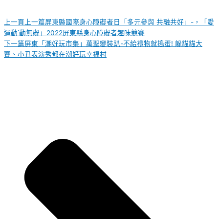
上一頁
上一篇
屏東縣國際身心障礙者日「多元參與 共融共好」-，「愛
運動˙動無礙」2022屏東縣身心障礙者趣味競賽
下一篇
屏東「潮好玩市集」萬聖變裝趴-不給禮物就搗蛋! 躲貓貓大
賽、小丑表演秀都在潮好玩幸福村