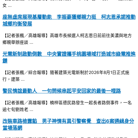
女 ...
座無虛席展現基層動能 李振豪獲鄉親力挺 柯志恩承諾推動
城鄉均衡發展
【記者張楓／高雄報導】高雄市長候選人柯志恩日前前往美濃與地方
鄉親舉辦座談 ...
光電新制啟動倒數 中央實證攜手桃園場域打造城市綠電推進
鏈
【記者張楓／綜合報導】隨著建築光電新制於2026年8月1日正式施
行，建築 ...
警民情誼最動人 一句問候串起平安回家的最後一哩路
【記者張楓／高雄報導】楠梓區德民路發生一起長者路倒事件，一名
逾七旬劉姓老 ...
改裝車路檢露餡 男子神情有異引警察覺 查出6案通緝身分
當場落網