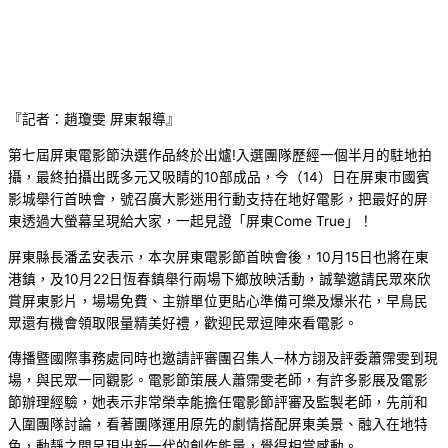
『記者：趙瓊雯 屏東報導』
第七屆屏東電影節決選作品終於出爐!入選團隊歷經一個半月的駐地拍
攝，最終拍攝出既多元又吸睛的10部成品，今（14）日在屏東市國賓
影城舉行首映會，號召廣大影迷用行動支持在地好電影，把最好的屏
東透過大螢幕呈現給大家，一起見證「屏東Come True」！
屏東縣長潘孟安表示，本次屏東電影節首映會後，10月15日也將在東
港鎮，及10月22日恆春鎮舉行兩場下鄉放映活動，誠摯邀請民眾來欣
賞屏東影片，場場免費、主辦單位更貼心準備可樂及爆米花，早鳥民
眾還有機會領取限量精美好禮，歡迎民眾逗陣來看電影。
傳播暨國際事務處同時也邀請評審團召集人─林方詡及評委蕭霈雯到現
場，與民眾一同觀影。電影節策展人蕭霈雯老師，有許多影展及電影
節辦理經驗，她表示非常榮幸能擔任電影節評審及監製老師，先前和
入圍團隊討論，看著團隊運用原先的劇情搭配屏東美景、融入在地特
色，動靜之間呈現出新一代的創作能量，覺得相當感動。