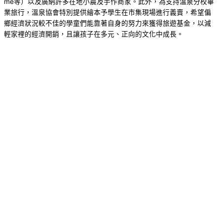
me等）以及廣納許多在地小農及手作商家。此外，為支持溫泉分校畢
業旅行，溫泉協會特別提供繪本予學生在市集現場進行義賣，希望偏
鄉經濟狀況較不佳的學童們能靠著自身的努力來獲得旅遊基金，以減
輕家裡的經濟開銷，且讓孩子在多元、正向的文化中成長。