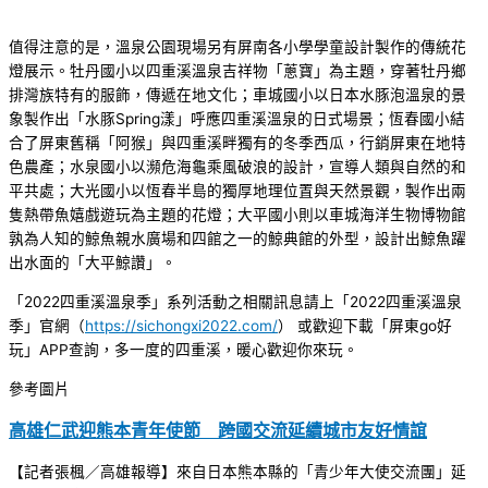
值得注意的是，溫泉公園現場另有屏南各小學學童設計製作的傳統花
燈展示。牡丹國小以四重溪溫泉吉祥物「蔥寶」為主題，穿著牡丹鄉
排灣族特有的服飾，傳遞在地文化；車城國小以日本水豚泡溫泉的景
象製作出「水豚Spring漾」呼應四重溪溫泉的日式場景；恆春國小結
合了屏東舊稱「阿猴」與四重溪畔獨有的冬季西瓜，行銷屏東在地特
色農產；水泉國小以瀕危海龜乘風破浪的設計，宣導人類與自然的和
平共處；大光國小以恆春半島的獨厚地理位置與天然景觀，製作出兩
隻熱帶魚嬉戲遊玩為主題的花燈；大平國小則以車城海洋生物博物館
孰為人知的鯨魚親水廣場和四館之一的鯨典館的外型，設計出鯨魚躍
出水面的「大平鯨讚」。
「2022四重溪溫泉季」系列活動之相關訊息請上「2022四重溪溫泉
季」官網（
https://sichongxi2022.com/
） 或歡迎下載「屏東go好
玩」APP查詢，多一度的四重溪，暖心歡迎你來玩。
參考圖片
高雄仁武迎熊本青年使節 跨國交流延續城市友好情誼
【記者張楓／高雄報導】來自日本熊本縣的「青少年大使交流團」延