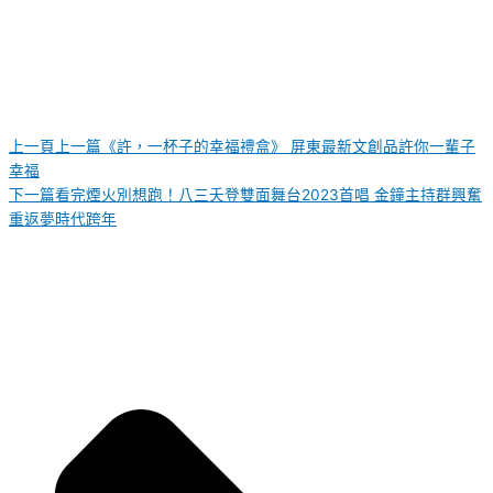
上一頁
上一篇
《許，一杯子的幸福禮盒》 屏東最新文創品許你一輩子
幸福
下一篇
看完煙火別想跑！八三夭登雙面舞台2023首唱 金鐘主持群興奮
重返夢時代跨年