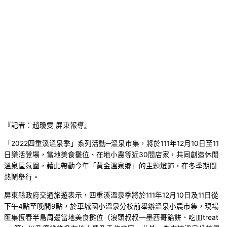
『記者：趙瓊雯 屏東報導』
「2022四重溪溫泉季」系列活動─溫泉市集，將於111年12月10日至11
日樂活登場，當地美食攤位、在地小農等近30間店家，共同創造休閒
溫泉區氛圍，藉此帶動今年「黃金溫泉鄉」的主題燈飾，在冬季期間
熱鬧舉行。
屏東縣政府交通旅遊表示，四重溪溫泉季將於111年12月10日及11日從
下午4點至晚間9點，於車城國小溫泉分校前舉辦溫泉小農市集，現場
匯集恆春半島周邊當地美食攤位（浪頭叔叔—墨西哥餡餅、吃皿treat