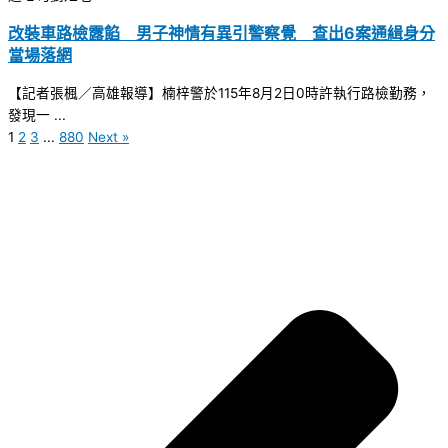
改裝車路檢露餡 男子神情有異引警察覺 查出6案通緝身分
當場落網
【記者張楓／高雄報導】楠梓警於115年8月2日0時許執行路檢勤務，
發現一 ...
1
2
3
...
880
Next »