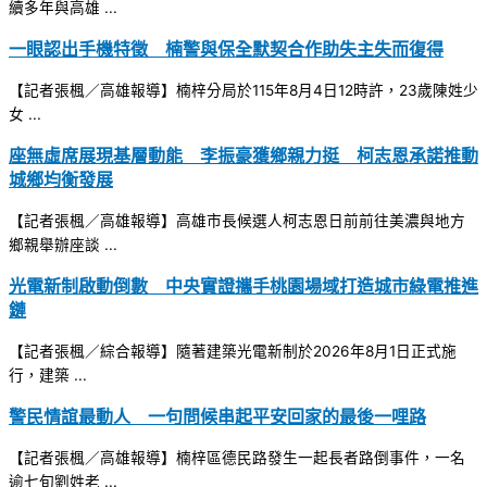
續多年與高雄 ...
一眼認出手機特徵 楠警與保全默契合作助失主失而復得
【記者張楓／高雄報導】楠梓分局於115年8月4日12時許，23歲陳姓少
女 ...
座無虛席展現基層動能 李振豪獲鄉親力挺 柯志恩承諾推動
城鄉均衡發展
【記者張楓／高雄報導】高雄市長候選人柯志恩日前前往美濃與地方
鄉親舉辦座談 ...
光電新制啟動倒數 中央實證攜手桃園場域打造城市綠電推進
鏈
【記者張楓／綜合報導】隨著建築光電新制於2026年8月1日正式施
行，建築 ...
警民情誼最動人 一句問候串起平安回家的最後一哩路
【記者張楓／高雄報導】楠梓區德民路發生一起長者路倒事件，一名
逾七旬劉姓老 ...