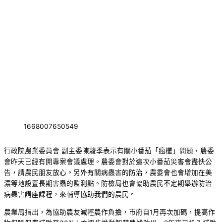
1668007650549
行政院農業委員會 副主委陳駿季表示有關小番茄「瘋欉」問題，農委
會昨天已經有開專案會議處理。農委會對於這次小番茄災害會盡快公
告，請農民朋友放心。另外有關病蟲害的防治，農委會也會增加在美
濃等地設置長期害蟲的監測點。防檢局也會協助農民不定期舉辦防治
病蟲害講座課程，來輔導協助我們的農民。
農業局指出，為協助農友減輕農作負擔，市府自1月再次加碼，提高作