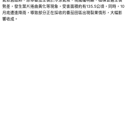
氣依舊酷熱，原本番茄生長於冷涼氣候，現瘋欉明顯，植株普遍生長
勢差，發生葉片捲曲黃化等現象，受害面積約有135.5公頃，同時，10
月底遭逢降雨，導致部分正在採收的番茄田區出現裂果情形，大幅影
響收成。