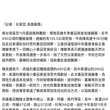
『記者：任家宏 高雄報導』
南台灣直至11月還是酷熱難耐，導致高雄冬季番茄病害加速擴展，全市
450公頃的種植面積，通報約有135.5公頃受損，市長陳其邁今(9)日親
自走訪美濃民俗村旁的番茄田視察，立委邱議瑩請中央農委會副主委
陳駿季南下一同關心小番茄受損狀況，陳駿季表示將儘速啟動天然災
害救助，市長陳其邁進一步表示，除了天然災害救助外，市府也同步
提供肥料、農藥防治資材補助，協助農民度過難關。
陳其邁表示，高雄的番茄種植面積約450公頃，其中美濃佔約200公
頃，美濃的橙蜜香小番茄更是深受市場歡迎，此次番茄受損嚴重，為
降低生產成本及損失，市府辦理專案補助，提供肥料、農藥等防治資
材補助，與農民一起努力；他也盼農委會能從速從優，啟動天然災害
救助、透由專家會議了解病害原因及找出防治方式，以協助農民。
高雄番茄種植主要集中旗山、美濃、阿蓮、路竹等區，其中，美濃209
公頃、阿蓮47公頃、旗山37公頃、杉林34公頃，由於今年直到11月天