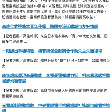
物保險保費補助至30%；亦逐步推動智慧農業防災，2年來已投入補助
智慧農業設施設備計40案場，以智慧防災科技達成減災及省公目的，
農來訊亦全年免費提供農民使用，每小時可提供61種作物防災告警，
盼透過災害救助、農業保險及智慧防災，減輕農損提高收益。
高雄仁武迎熊本青年使節 跨國交流延續城市友好情誼
【記者張楓／高雄報導】來自日本熊本縣的「青少年大使交流團」延
續多年與高雄 ...
一眼認出手機特徵 楠警與保全默契合作助失主失而復得
【記者張楓／高雄報導】楠梓分局於115年8月4日12時許，23歲陳姓少
女 ...
座無虛席展現基層動能 李振豪獲鄉親力挺 柯志恩承諾推動
城鄉均衡發展
【記者張楓／高雄報導】高雄市長候選人柯志恩日前前往美濃與地方
鄉親舉辦座談 ...
光電新制啟動倒數 中央實證攜手桃園場域打造城市綠電推進
鏈