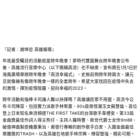
『記者：謝坤忠 高雄報導』
年底最受矚目的活動就是跨年晚會！夢時代雙面舞台跨年晚會公布
後，高雄流行音樂中心（以下簡稱高流）也不缺席，宣布將在1月1日於
海風廣場舉辦跨年晚會「高流幸福式」，史無前例跨年跨兩次，讓元
旦就像擁有像跨年晚會一樣的全套跨年，希望大家找回在疫情中失去
的激情，揮別疫情陰霾，迎向幸福的2023。
跨年活動和強棒卡司讓人難以抉擇嗎？高雄讓民眾不用選，高流今公
布卡司陣容，包括實力派歌手林宥嘉、90s首席怪潮玉女蘇慧倫、首位
登上日本知名串流頻道THE FIRST TAKE的台灣歌手韋禮安，第33屆
金曲獎最佳作詞人得主熊仔、主持人羅時豐、新世代爵士女伶9m88、
破億神曲製造機蕭秉治、甫發行專輯的創作歌手白安、入圍金曲最佳
樂團獎的TRASH，以及高雄在地歌手林宗興，陣容堅強，精彩可期。