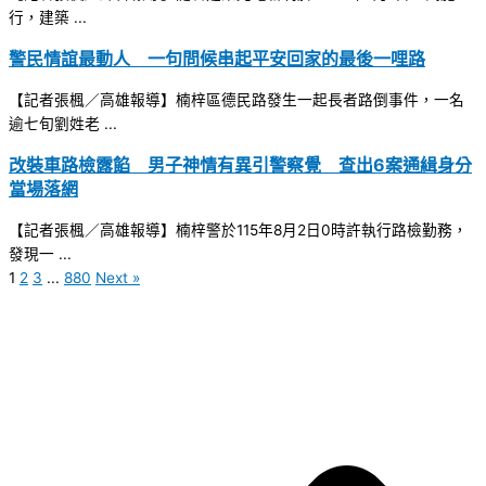
行，建築 ...
警民情誼最動人 一句問候串起平安回家的最後一哩路
【記者張楓／高雄報導】楠梓區德民路發生一起長者路倒事件，一名
逾七旬劉姓老 ...
改裝車路檢露餡 男子神情有異引警察覺 查出6案通緝身分
當場落網
【記者張楓／高雄報導】楠梓警於115年8月2日0時許執行路檢勤務，
發現一 ...
1
2
3
...
880
Next »