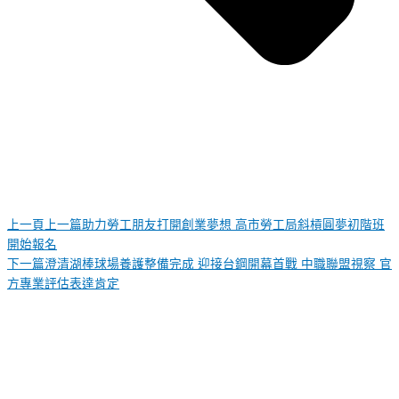
上一頁
上一篇
助力勞工朋友打開創業夢想 高市勞工局斜槓圓夢初階班
開始報名
下一篇
澄清湖棒球場養護整備完成 迎接台鋼開幕首戰 中職聯盟視察 官
方專業評估表達肯定