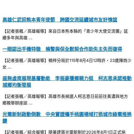
高雄仁武迎熊本青年使節 跨國交流延續城市友好情誼
【記者張楓／高雄報導】來自日本熊本縣的「青少年大使交流團」延
續多年與高雄 ...
一眼認出手機特徵 楠警與保全默契合作助失主失而復得
【記者張楓／高雄報導】楠梓分局於115年8月4日12時許，23歲陳姓少
女 ...
座無虛席展現基層動能 李振豪獲鄉親力挺 柯志恩承諾推動
城鄉均衡發展
【記者張楓／高雄報導】高雄市長候選人柯志恩日前前往美濃與地方
鄉親舉辦座談 ...
光電新制啟動倒數 中央實證攜手桃園場域打造城市綠電推進
鏈
【記者張楓／綜合報導】隨著建築光電新制於2026年8月1日正式施