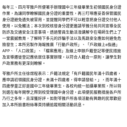
每年三、四月苓雅戶所便著手辦理國中三年級畢業生初領國民身分證
作業，為讓同學瞭解國民身分證的重要性，再三叮嚀應妥善保管國民
身分證避免遺失被冒用，並提醒同學們不可以輕意把身分證交付他人
使用，以免觸法；本次到校核發身分證更邀請苓雅分局共同宣導全民
防詐及交通安全注意事項，透過警員生動活潑講解令在場師生們上了
一堂震撼教育，了解時下多元的詐騙手法以及馬路安全應如何避免危
險發生；本所另製作海報推廣「行動戶政所」、「戶政線上e指通」
APP、「人口政策」、「檔案應用」及線上申辦戶籍登記等便民措施
及宣導遷徙登記應依居住事實辦理，以符合人籍合一原則，讓學生對
戶政業務有更深刻瞭解。
苓雅戶所主任徐煜程表示：戶籍法規定「有戶籍國民年滿十四歲者，
應申請初領國民身分證，未滿十四歲者，得申請發給。」，而年滿十
四歲學童正好是國中三年級畢業生，各校均統一拍攝畢業照，所以特
別選在每年開學之際到校受理國中身分證，此項便民服務措施各戶所
乃行之多年，且深獲好評。如對苓雅戶所各項活動有興趣的民眾歡迎
加入本所臉書粉絲專頁持續追蹤相關活動訊息。