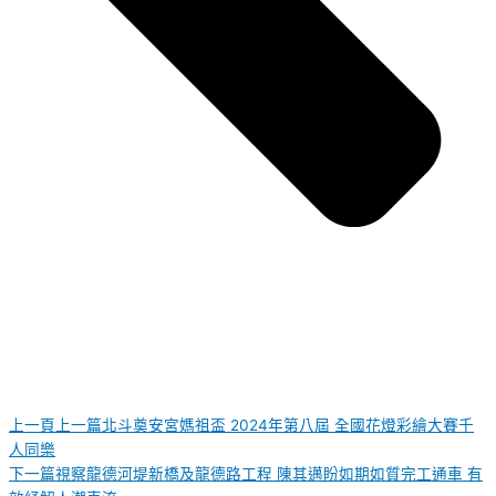
上一頁
上一篇
北斗奠安宮媽祖盃 2024年第八屆 全國花燈彩繪大賽千
人同樂
下一篇
視察龍德河堤新橋及龍德路工程 陳其邁盼如期如質完工通車 有