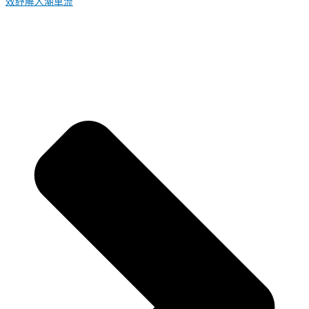
效紓解人潮車流