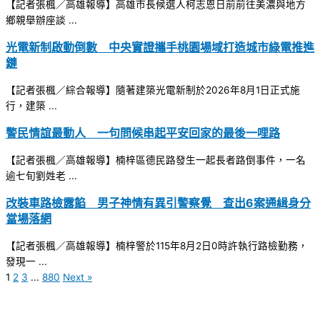
【記者張楓／高雄報導】高雄市長候選人柯志恩日前前往美濃與地方
鄉親舉辦座談 ...
光電新制啟動倒數 中央實證攜手桃園場域打造城市綠電推進
鏈
【記者張楓／綜合報導】隨著建築光電新制於2026年8月1日正式施
行，建築 ...
警民情誼最動人 一句問候串起平安回家的最後一哩路
【記者張楓／高雄報導】楠梓區德民路發生一起長者路倒事件，一名
逾七旬劉姓老 ...
改裝車路檢露餡 男子神情有異引警察覺 查出6案通緝身分
當場落網
【記者張楓／高雄報導】楠梓警於115年8月2日0時許執行路檢勤務，
發現一 ...
1
2
3
...
880
Next »