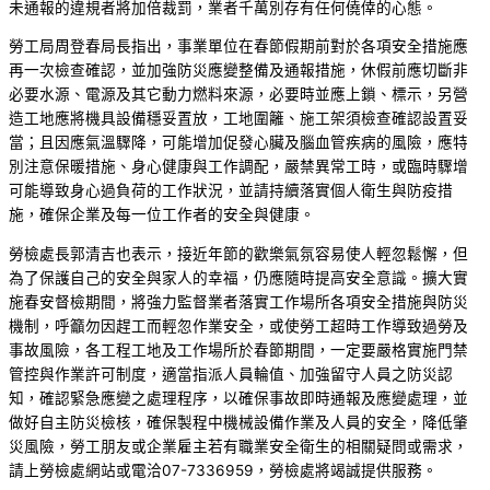
未通報的違規者將加倍裁罰，業者千萬別存有任何僥倖的心態。
勞工局周登春局長指出，事業單位在春節假期前對於各項安全措施應
再一次檢查確認，並加強防災應變整備及通報措施，休假前應切斷非
必要水源、電源及其它動力燃料來源，必要時並應上鎖、標示，另營
造工地應將機具設備穩妥置放，工地圍籬、施工架須檢查確認設置妥
當；且因應氣溫驟降，可能增加促發心臟及腦血管疾病的風險，應特
別注意保暖措施、身心健康與工作調配，嚴禁異常工時，或臨時驟增
可能導致身心過負荷的工作狀況，並請持續落實個人衛生與防疫措
施，確保企業及每一位工作者的安全與健康。
勞檢處長郭清吉也表示，接近年節的歡樂氣氛容易使人輕忽鬆懈，但
為了保護自己的安全與家人的幸福，仍應隨時提高安全意識。擴大實
施春安督檢期間，將強力監督業者落實工作場所各項安全措施與防災
機制，呼籲勿因趕工而輕忽作業安全，或使勞工超時工作導致過勞及
事故風險，各工程工地及工作場所於春節期間，一定要嚴格實施門禁
管控與作業許可制度，適當指派人員輪值、加強留守人員之防災認
知，確認緊急應變之處理程序，以確保事故即時通報及應變處理，並
做好自主防災檢核，確保製程中機械設備作業及人員的安全，降低肇
災風險，勞工朋友或企業雇主若有職業安全衛生的相關疑問或需求，
請上勞檢處網站或電洽07-7336959，勞檢處將竭誠提供服務。