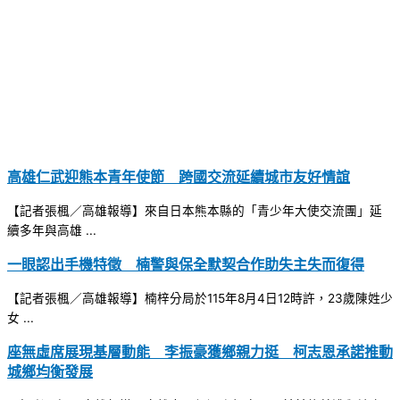
高雄仁武迎熊本青年使節 跨國交流延續城市友好情誼
【記者張楓／高雄報導】來自日本熊本縣的「青少年大使交流團」延
續多年與高雄 ...
一眼認出手機特徵 楠警與保全默契合作助失主失而復得
【記者張楓／高雄報導】楠梓分局於115年8月4日12時許，23歲陳姓少
女 ...
座無虛席展現基層動能 李振豪獲鄉親力挺 柯志恩承諾推動
城鄉均衡發展