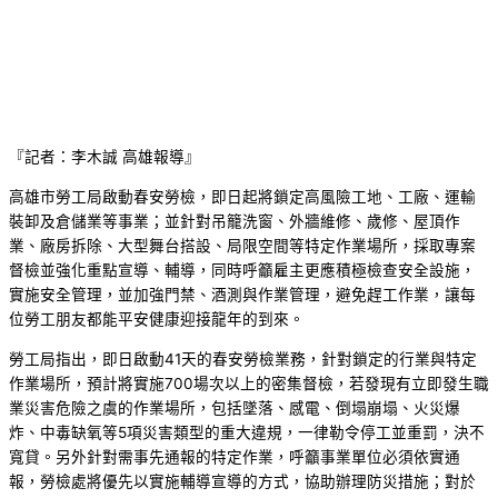
『記者：李木誠 高雄報導』
高雄市勞工局啟動春安勞檢，即日起將鎖定高風險工地、工廠、運輸
裝卸及倉儲業等事業；並針對吊籠洗窗、外牆維修、歲修、屋頂作
業、廠房拆除、大型舞台搭設、局限空間等特定作業場所，採取專案
督檢並強化重點宣導、輔導，同時呼籲雇主更應積極檢查安全設施，
實施安全管理，並加強門禁、酒測與作業管理，避免趕工作業，讓每
位勞工朋友都能平安健康迎接龍年的到來。
勞工局指出，即日啟動41天的春安勞檢業務，針對鎖定的行業與特定
作業場所，預計將實施700場次以上的密集督檢，若發現有立即發生職
業災害危險之虞的作業場所，包括墜落、感電、倒塌崩塌、火災爆
炸、中毒缺氧等5項災害類型的重大違規，一律勒令停工並重罰，決不
寬貸。另外針對需事先通報的特定作業，呼籲事業單位必須依實通
報，勞檢處將優先以實施輔導宣導的方式，協助辦理防災措施；對於