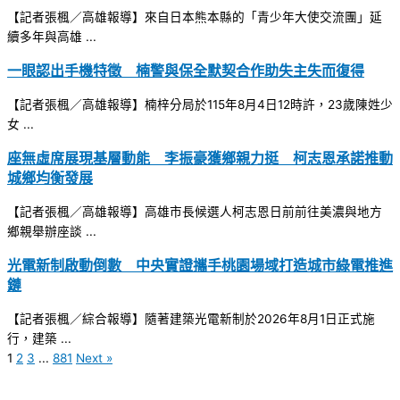
【記者張楓／高雄報導】來自日本熊本縣的「青少年大使交流團」延
續多年與高雄 ...
一眼認出手機特徵 楠警與保全默契合作助失主失而復得
【記者張楓／高雄報導】楠梓分局於115年8月4日12時許，23歲陳姓少
女 ...
座無虛席展現基層動能 李振豪獲鄉親力挺 柯志恩承諾推動
城鄉均衡發展
【記者張楓／高雄報導】高雄市長候選人柯志恩日前前往美濃與地方
鄉親舉辦座談 ...
光電新制啟動倒數 中央實證攜手桃園場域打造城市綠電推進
鏈
【記者張楓／綜合報導】隨著建築光電新制於2026年8月1日正式施
行，建築 ...
1
2
3
...
881
Next »