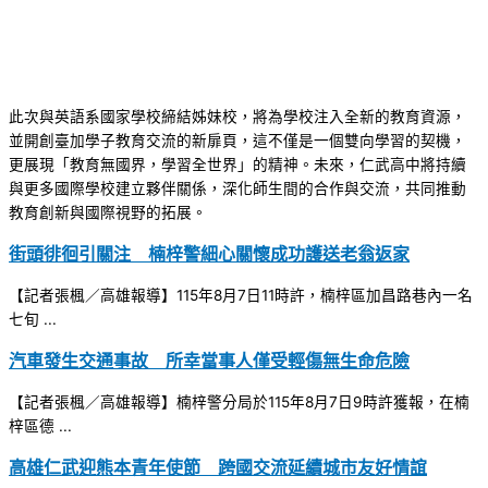
此次與英語系國家學校締結姊妹校，將為學校注入全新的教育資源，
並開創臺加學子教育交流的新扉頁，這不僅是一個雙向學習的契機，
更展現「教育無國界，學習全世界」的精神。未來，仁武高中將持續
與更多國際學校建立夥伴關係，深化師生間的合作與交流，共同推動
教育創新與國際視野的拓展。
街頭徘徊引關注 楠梓警細心關懷成功護送老翁返家
【記者張楓／高雄報導】115年8月7日11時許，楠梓區加昌路巷內一名
七旬 ...
汽車發生交通事故 所幸當事人僅受輕傷無生命危險
【記者張楓／高雄報導】楠梓警分局於115年8月7日9時許獲報，在楠
梓區德 ...
高雄仁武迎熊本青年使節 跨國交流延續城市友好情誼