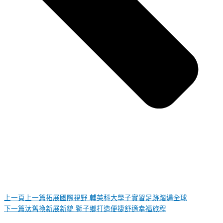
上一頁
上一篇
拓展國際視野 輔英科大學子實習足跡踏遍全球
下一篇
汰舊換新展新貌 獅子鄉打造便捷舒適幸福旅程