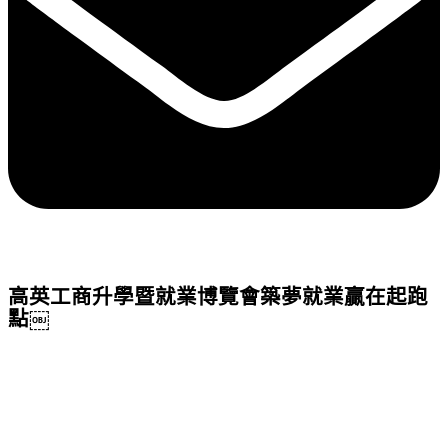
高英工商升學暨就業博覽會築夢就業贏在起跑
點￼