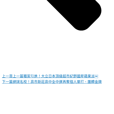
上一頁
上一篇
獨家引進！大立日本頂級超市紀野國屋蘋果派￼
下一篇
網球名校！高市新莊高中全中運再奪個人單打、團體金牌