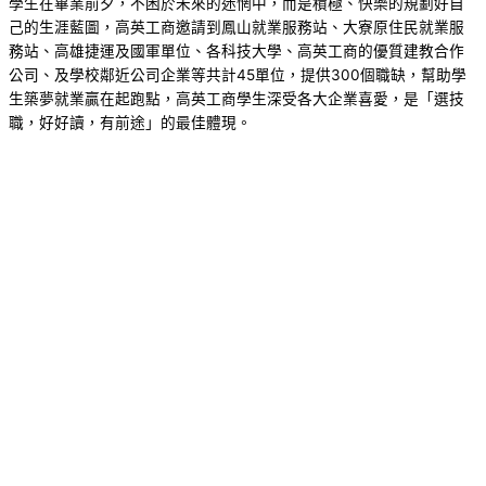
學生在畢業前夕，不困於未來的迷惘中，而是積極、快樂的規劃好自
己的生涯藍圖，高英工商邀請到鳳山就業服務站、大寮原住民就業服
務站、高雄捷運及國軍單位、各科技大學、高英工商的優質建教合作
公司、及學校鄰近公司企業等共計45單位，提供300個職缺，幫助學
生築夢就業贏在起跑點，高英工商學生深受各大企業喜愛，是「選技
職，好好讀，有前途」的最佳體現。