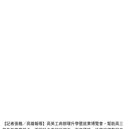
【記者張楓／高雄報導】高英工商辦理升學暨就業博覽會，幫助高三