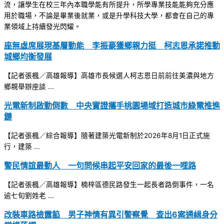
流，讓學生在校三年內本職學能有所提升，所學專業技能能夠充分應
用於職場，不論是畢業後就業，或是升學科技大學，都會在自己的專
業領域上持續發光閃耀。
座無虛席展現基層動能 李振豪獲鄉親力挺 柯志恩承諾推動
城鄉均衡發展
【記者張楓／高雄報導】高雄市長候選人柯志恩日前前往美濃與地方
鄉親舉辦座談 ...
光電新制啟動倒數 中央實證攜手桃園場域打造城市綠電推進
鏈
【記者張楓／綜合報導】隨著建築光電新制於2026年8月1日正式施
行，建築 ...
警民情誼最動人 一句問候串起平安回家的最後一哩路
【記者張楓／高雄報導】楠梓區德民路發生一起長者路倒事件，一名
逾七旬劉姓老 ...
改裝車路檢露餡 男子神情有異引警察覺 查出6案通緝身分