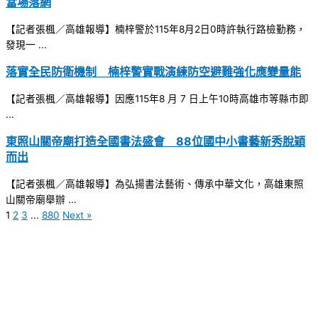
當場落網
【記者張楓／高雄報導】楠梓警於115年8月2日0時許執行路檢勤務，
發現一 ...
落實全民防衛機制 楠梓警實戰演練防空避難強化應變量能
【記者張楓／高雄報導】因應115年8 月 7 日上午10時高雄市等縣市即
...
東照山關帝廟打造全國書法盛會 88位國中小書藝新秀脫穎
而出
【記者張楓／高雄報導】為弘揚書法藝術、傳承中華文化，高雄東照
山關帝廟舉辦 ...
1
2
3
...
880
Next »