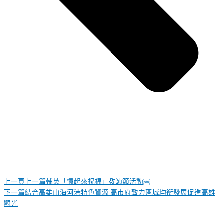
上一頁
上一篇
輔英「憶起來祝福」教師節活動￼
下一篇
結合高雄山海河港特色資源 高市府致力區域均衡發展促進高雄
觀光