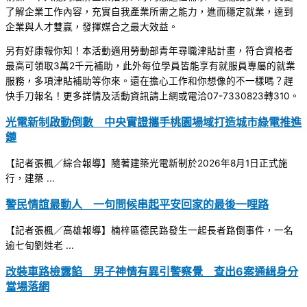
了解企業工作內容，充實自我產業所需之能力，進而穩定就業，達到
企業與人才雙贏，發揮媒合之最大效益。
另有好康報你知！本活動適用勞動部青年尋職津貼計畫，符合資格者
最高可領取3萬2千元補助，此外每位學員皆能享有就服員專屬的就業
服務，多項津貼補助等你來。還在擔心工作和你想像的不一樣嗎？趕
快手刀報名！更多詳情及活動資訊請上網或電洽07-7330823轉310。
光電新制啟動倒數 中央實證攜手桃園場域打造城市綠電推進
鏈
【記者張楓／綜合報導】隨著建築光電新制於2026年8月1日正式施
行，建築 ...
警民情誼最動人 一句問候串起平安回家的最後一哩路
【記者張楓／高雄報導】楠梓區德民路發生一起長者路倒事件，一名
逾七旬劉姓老 ...
改裝車路檢露餡 男子神情有異引警察覺 查出6案通緝身分
當場落網