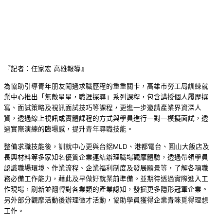
『記者：任家宏 高雄報導』
為協助引導青年朋友闖過求職歷程的重重關卡，高雄市勞工局訓練就
業中心推出「無敵星星，職涯探尋」系列課程，包含講授個人履歷撰
寫、面試策略及視訊面試技巧等課程，更進一步邀請產業界資深人
資，透過線上視訊或實體課程的方式與學員進行一對一模擬面試，透
過實際演練的臨場感，提升青年尋職技能。
整備求職技能後，訓就中心更與台鋁MLD、港都電台、圓山大飯店及
長興材料等多家知名優質企業連結辦理職場觀摩體驗，透過帶領學員
認識職場環境、作業流程、企業福利制度及發展願景等，了解各項職
務必備工作能力，藉此及早做好就業前準備。並期待透過實際進入工
作現場，刷新並翻轉對各業類的產業認知，發掘更多隱形冠軍企業。
另外部分觀摩活動後辦理徵才活動，協助學員獲得企業青睞覓得理想
工作。