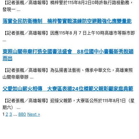
【記者張楓／高雄報導】楠梓警於115年8月2日0時許執行路檢勤務，
發現一 ...
落實全民防衛機制 楠梓警實戰演練防空避難強化應變量能
【記者張楓／高雄報導】因應115年8 月 7 日上午10時高雄市等縣市即
...
東照山關帝廟打造全國書法盛會 88位國中小書藝新秀脫穎
而出
【記者張楓／高雄報導】為弘揚書法藝術、傳承中華文化，高雄東照
山關帝廟舉辦 ...
父愛如山薪火相傳 大寮區表揚24位模範父親彰顯家庭典範
【記者張楓／高雄報導】迎接父親節，大寮區公所於115年8月1日（星
期六） ...
1
2
3
...
880
Next »