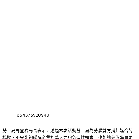
1664375920940
勞工局周登春局長表示，透過本次活動勞工局為勞雇雙方搭起媒合的
橋樑，不只能夠緩解企業招募人才的急迫性需求，也能讓參與學員更