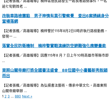
【記者張楓／高雄報導】楠梓區德民路發生一起長者路倒事件，一名
逾七旬劉姓老 ...
改裝車路檢露餡 男子神情有異引警察覺 查出6案通緝身分
當場落網
【記者張楓／高雄報導】楠梓警於115年8月2日0時許執行路檢勤務，
發現一 ...
落實全民防衛機制 楠梓警實戰演練防空避難強化應變量能
【記者張楓／高雄報導】因應115年8 月 7 日上午10時高雄市等縣市即
...
東照山關帝廟打造全國書法盛會 88位國中小書藝新秀脫穎
而出
【記者張楓／高雄報導】為弘揚書法藝術、傳承中華文化，高雄東照
山關帝廟舉辦 ...
1
2
3
...
880
Next »