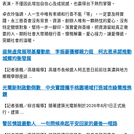
表演，不僅因此增加自信心及成就感，也贏得台下熱烈掌聲。
卓衣玲強調，人一生中唯有孝順和行善不能「等」，一定要及時實
踐，永三慈善會沒有背景、資源，創辦人唯有一顆熱忱的愛心，沒有
特定關懷對象，堅持一步一腳印，落實愛與善緣，把資源留給真正需
要的人，期盼社會大眾積極行善，慷慨解囊，愛心接力，讓愛傳遞，
突顯社會的溫暖。
座無虛席展現基層動能 李振豪獲鄉親力挺 柯志恩承諾推動
城鄉均衡發展
【記者張楓／高雄報導】高雄市長候選人柯志恩日前前往美濃與地方
鄉親舉辦座談 ...
光電新制啟動倒數 中央實證攜手桃園場域打造城市綠電推進
鏈
【記者張楓／綜合報導】隨著建築光電新制於2026年8月1日正式施
行，建築 ...
警民情誼最動人 一句問候串起平安回家的最後一哩路