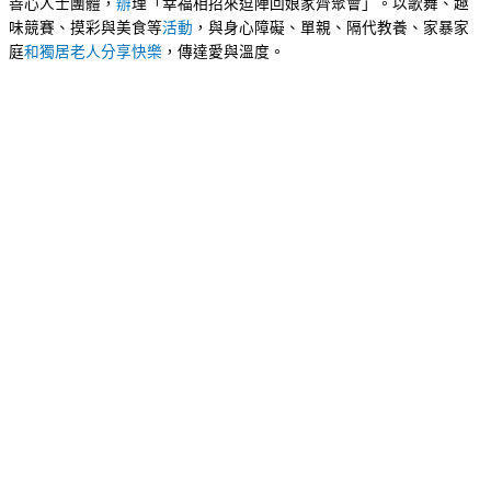
善心人士團體，
辦
理「幸福相招來逗陣回娘家齊聚會」。以歌舞、趣
味競賽、摸彩與美食等
活動
，與身心障礙、單親、隔代教養、家暴家
庭
和獨居老人分享快樂
，傳達愛與溫度。