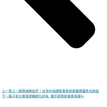
上一頁
上一篇
挽袖解血荒！台灣中油煉製事業部員眷踴躍參加捐血
下一篇
子承父業首選輔英化材系 攜手研發創事業高峰￼