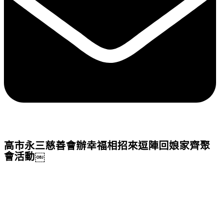
高市永三慈善會辦幸福相招來逗陣回娘家齊聚
會活動￼