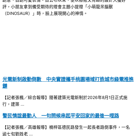
創意、自創可愛表情。自公布以來，便以療癒又有趣的設計大獲好
評，小朋友拿到備受期待的燈會主題小提燈「小萌龍呆腦獸
（DINOSAUR）」時，臉上展現開心的神情。
光電新制啟動倒數 中央實證攜手桃園場域打造城市綠電推進
鏈
【記者張楓／綜合報導】隨著建築光電新制於2026年8月1日正式施
行，建築 ...
警民情誼最動人 一句問候串起平安回家的最後一哩路
【記者張楓／高雄報導】楠梓區德民路發生一起長者路倒事件，一名
逾七旬劉姓老 ...