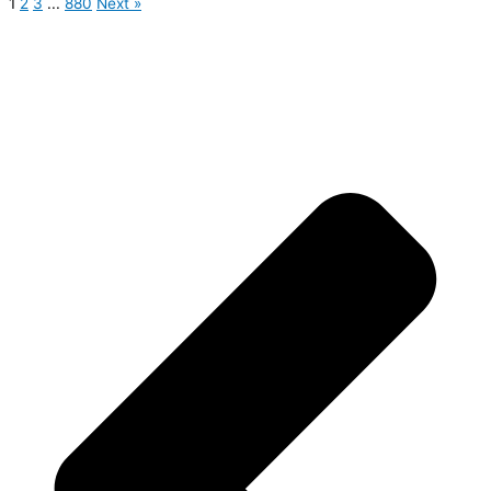
1
2
3
...
880
Next »