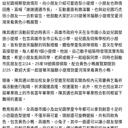
幼兒園視察發放情形，向小朋友介紹可愛造型小提燈，小朋友也熱情
回應，直喊「謝謝邁邁市長」，互動畫面有趣溫馨，也與幼兒園巧虎
班小朋友一一合影留念，他鼓勵大家於2/25提著呆腦獸小提燈至愛河
灣來看黃色小鴨展覽。
陳其邁於活動前受訪時表示，高雄市政府今天在全市國小及幼兒園發
放小提燈，包含高雄市全市公私立小學、幼兒園及特殊學校的小朋
友，皆有發放呆腦獸的特製燈籠，體恤學童免排隊領取，首次在學校
直接發放，每人都有1個小提燈。他說，自己動手組裝時發現其實有點
難度，希望小朋友能與同學、老師或親子一起組裝同樂，同時也鼓勵
市民朋友在2/24、25來18號碼頭領取，配合黃色小鴨展覽期間到
2/25，歡迎大家一起提著呆腦獸小提燈到愛河灣來看黃色小鴨。
隨後，陳其邁以傑出校友身分受邀至校園玄關為校內元宵慶典乞龜祈
福活動進行點睛，祈求國運昌隆、校運蓬勃。此外，校方也找出第27
屆畢業冊上的市長當年畢業照，陳其邁也與當年畢業照合影同框留下
難得的畫面。
教育局表示，全高雄市國小及幼兒園學童今年都可以拿到創意十足的
小恐龍造型提燈，不僅呆萌可愛，頭部還可旋轉變臉，共有四款角
色，包含黃色小鴨、高雄熊、小兔子，其中一面還可以讓小朋友發揮