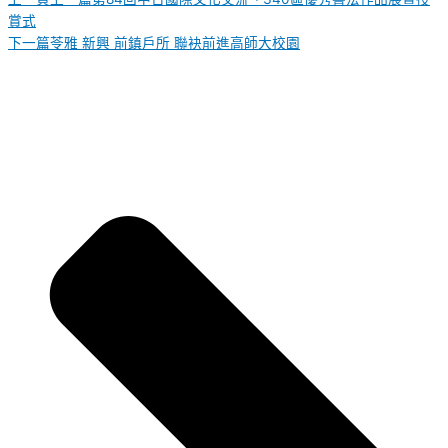
賞式
下一篇
苓雅 新興 前鎮戶所 聯袂前進高師大校園