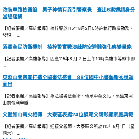
改裝車路檢露餡 男子神情有異引警察覺 查出6案通緝身分
當場落網
【記者張楓／高雄報導】楠梓警於115年8月2日0時許執行路檢勤務，
發現一 ...
落實全民防衛機制 楠梓警實戰演練防空避難強化應變量能
【記者張楓／高雄報導】因應115年8 月 7 日上午10時高雄市等縣市即
...
東照山關帝廟打造全國書法盛會 88位國中小書藝新秀脫穎
而出
【記者張楓／高雄報導】為弘揚書法藝術、傳承中華文化，高雄東照
山關帝廟舉辦 ...
父愛如山薪火相傳 大寮區表揚24位模範父親彰顯家庭典範
【記者張楓／高雄報導】迎接父親節，大寮區公所於115年8月1日（星
期六） ...