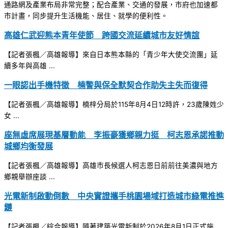
通路網及產業布局非常完整；配合產業、交通的發展，市府也加速都
市計畫，同步提升生活機能、居住、就學的便利性。
高雄仁武迎熊本青年使節 跨國交流延續城市友好情誼
【記者張楓／高雄報導】來自日本熊本縣的「青少年大使交流團」延
續多年與高雄 ...
一眼認出手機特徵 楠警與保全默契合作助失主失而復得
【記者張楓／高雄報導】楠梓分局於115年8月4日12時許，23歲陳姓少
女 ...
座無虛席展現基層動能 李振豪獲鄉親力挺 柯志恩承諾推動
城鄉均衡發展
【記者張楓／高雄報導】高雄市長候選人柯志恩日前前往美濃與地方
鄉親舉辦座談 ...
光電新制啟動倒數 中央實證攜手桃園場域打造城市綠電推進
鏈
【記者張楓／綜合報導】隨著建築光電新制於2026年8月1日正式施