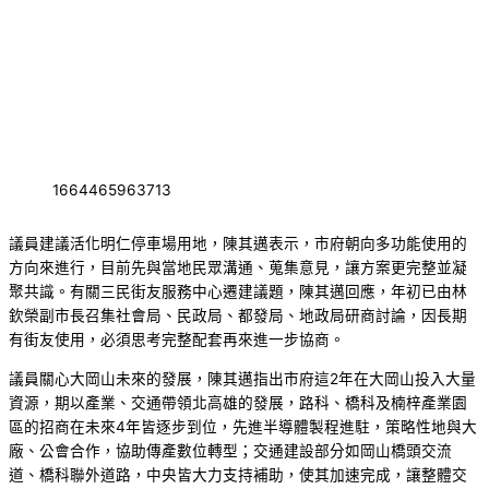
1664465963713
議員建議活化明仁停車場用地，陳其邁表示，市府朝向多功能使用的
方向來進行，目前先與當地民眾溝通、蒐集意見，讓方案更完整並凝
聚共識。有關三民街友服務中心遷建議題，陳其邁回應，年初已由林
欽榮副市長召集社會局、民政局、都發局、地政局研商討論，因長期
有街友使用，必須思考完整配套再來進一步協商。
議員關心大岡山未來的發展，陳其邁指出市府這2年在大岡山投入大量
資源，期以產業、交通帶領北高雄的發展，路科、橋科及楠梓產業園
區的招商在未來4年皆逐步到位，先進半導體製程進駐，策略性地與大
廠、公會合作，協助傳產數位轉型；交通建設部分如岡山橋頭交流
道、橋科聯外道路，中央皆大力支持補助，使其加速完成，讓整體交