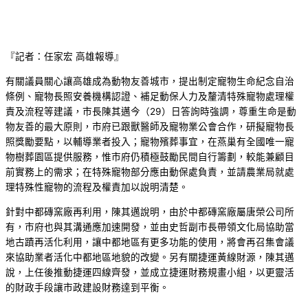
『記者：任家宏 高雄報導』
有關議員關心讓高雄成為動物友善城市，提出制定寵物生命紀念自治
條例、寵物長照安養機構認證、補足動保人力及釐清特殊寵物處理權
責及流程等建議，市長陳其邁今（29）日答詢時強調，尊重生命是動
物友善的最大原則，市府已跟獸醫師及寵物業公會合作，研擬寵物長
照獎勵要點，以輔導業者投入；寵物殯葬事宜，在燕巢有全國唯一寵
物樹葬園區提供服務，惟市府仍積極鼓勵民間自行籌劃，較能兼顧目
前實務上的需求；在特殊寵物部分應由動保處負責，並請農業局就處
理特殊性寵物的流程及權責加以說明清楚。
針對中都磚窯廠再利用，陳其邁說明，由於中都磚窯廠屬唐榮公司所
有，市府也與其溝通應加速開發，並由史哲副市長帶領文化局協助當
地古蹟再活化利用，讓中都地區有更多功能的使用，將會再召集會議
來協助業者活化中都地區地貌的改變。另有關捷運黃線財源，陳其邁
說，上任後推動捷運四線齊發，並成立捷運財務規畫小組，以更靈活
的財政手段讓市政建設財務達到平衡。