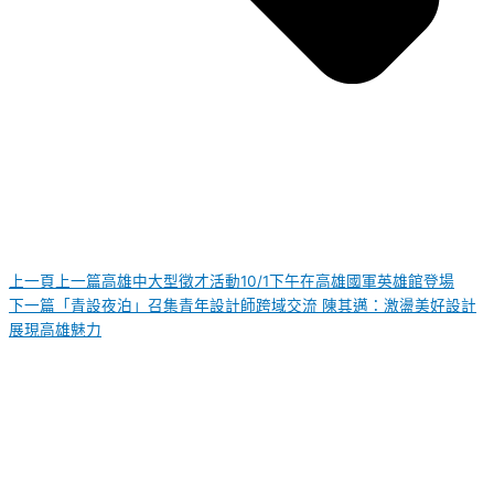
上一頁
上一篇
高雄中大型徵才活動10/1下午在高雄國軍英雄館登場
下一篇
「青設夜泊」召集青年設計師跨域交流 陳其邁：激盪美好設計
展現高雄魅力