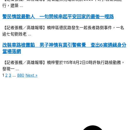
行，建築 ...
警民情誼最動人 一句問候串起平安回家的最後一哩路
【記者張楓／高雄報導】楠梓區德民路發生一起長者路倒事件，一名
逾七旬劉姓老 ...
改裝車路檢露餡 男子神情有異引警察覺 查出6案通緝身分
當場落網
【記者張楓／高雄報導】楠梓警於115年8月2日0時許執行路檢勤務，
發現一 ...
1
2
3
...
880
Next »