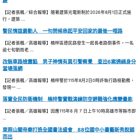
鏈
【記者張楓／綜合報導】隨著建築光電新制於2026年8月1日正式施
行，建築 ...
警民情誼最動人 一句問候串起平安回家的最後一哩路
【記者張楓／高雄報導】楠梓區德民路發生一起長者路倒事件，一名
逾七旬劉姓老 ...
改裝車路檢露餡 男子神情有異引警察覺 查出6案通緝身分
當場落網
【記者張楓／高雄報導】楠梓警於115年8月2日0時許執行路檢勤務，
發現一 ...
落實全民防衛機制 楠梓警實戰演練防空避難強化應變量能
【記者張楓／高雄報導】因應115年8 月 7 日上午10時高雄市等縣市即
...
東照山關帝廟打造全國書法盛會 88位國中小書藝新秀脫穎
而出