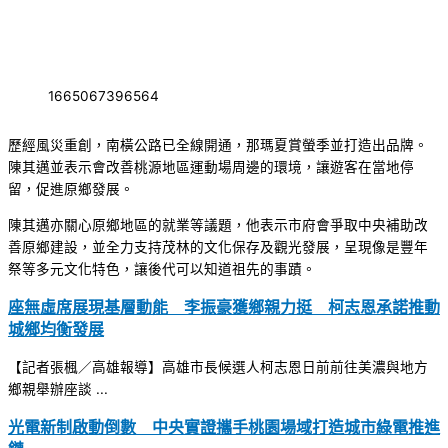
1665067396564
歷經風災重創，南橫公路已全線開通，那瑪夏賞螢季並打造出品牌。
陳其邁並表示會改善桃源地區運動場周邊的環境，讓遊客在當地停
留，促進原鄉發展。
陳其邁亦關心原鄉地區的就業等議題，他表示市府會爭取中央補助改
善原鄉建設，並全力支持茂林的文化保存及觀光發展，呈現像是豐年
祭等多元文化特色，讓後代可以知道祖先的事蹟。
座無虛席展現基層動能 李振豪獲鄉親力挺 柯志恩承諾推動
城鄉均衡發展
【記者張楓／高雄報導】高雄市長候選人柯志恩日前前往美濃與地方
鄉親舉辦座談 ...
光電新制啟動倒數 中央實證攜手桃園場域打造城市綠電推進