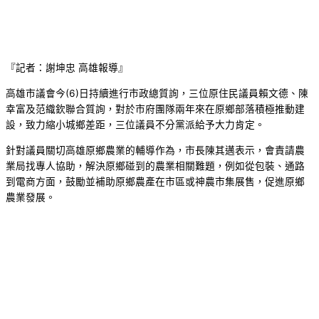
『記者：謝坤忠 高雄報導』
高雄市議會今(6)日持續進行市政總質詢，三位原住民議員賴文德、陳
幸富及范織欽聯合質詢，對於市府團隊兩年來在原鄉部落積極推動建
設，致力縮小城鄉差距，三位議員不分黨派給予大力肯定。
針對議員關切高雄原鄉農業的輔導作為，市長陳其邁表示，會責請農
業局找專人協助，解決原鄉碰到的農業相關難題，例如從包裝、通路
到電商方面，鼓勵並補助原鄉農產在市區或神農市集展售，促進原鄉
農業發展。