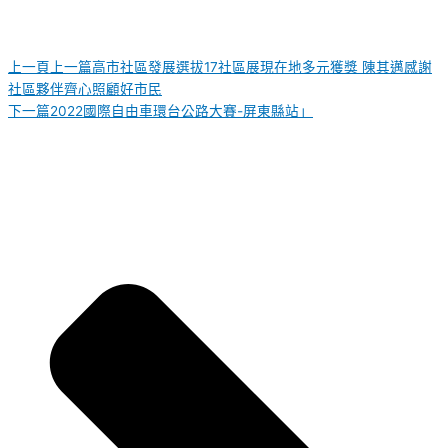
上一頁
上一篇
高市社區發展選拔17社區展現在地多元獲獎 陳其邁感謝
社區夥伴齊心照顧好市民
下一篇
2022國際自由車環台公路大賽-屏東縣站」