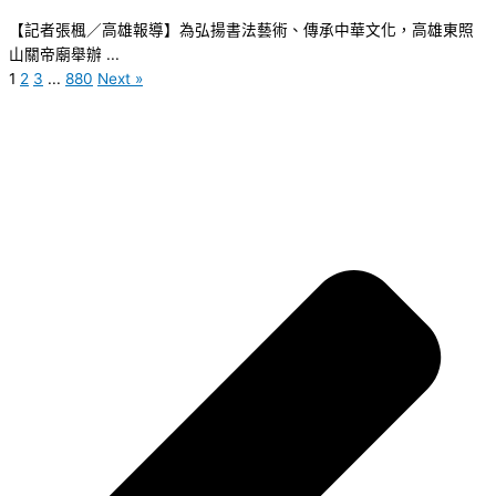
【記者張楓／高雄報導】為弘揚書法藝術、傳承中華文化，高雄東照
山關帝廟舉辦 ...
1
2
3
...
880
Next »