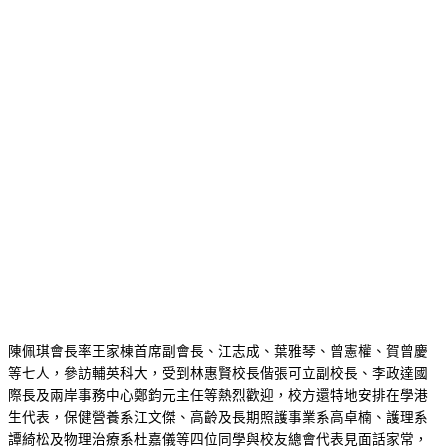
陳佩琪會長率王家棟首席副會長、江志成、葉雅琴、曾憲權、賀曾慶
等七人，參訪輔英科大，受到林惠賢校長偕張可立副校長、李政達國
際長及兩岸事務中心鄭鈞元主任等熱烈歡迎，校方還特地安排在學港
生代表，保健營養系江文傑、高齡及長期照護事業系高卓楠、護理系
譚綺松及物理治療系杜嘉儀等四位同學與校友總會代表見面話家常，