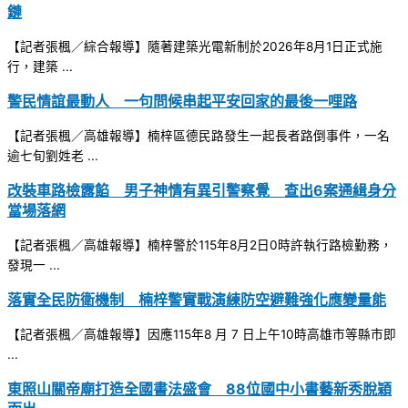
鏈
【記者張楓／綜合報導】隨著建築光電新制於2026年8月1日正式施
行，建築 ...
警民情誼最動人 一句問候串起平安回家的最後一哩路
【記者張楓／高雄報導】楠梓區德民路發生一起長者路倒事件，一名
逾七旬劉姓老 ...
改裝車路檢露餡 男子神情有異引警察覺 查出6案通緝身分
當場落網
【記者張楓／高雄報導】楠梓警於115年8月2日0時許執行路檢勤務，
發現一 ...
落實全民防衛機制 楠梓警實戰演練防空避難強化應變量能
【記者張楓／高雄報導】因應115年8 月 7 日上午10時高雄市等縣市即
...
東照山關帝廟打造全國書法盛會 88位國中小書藝新秀脫穎