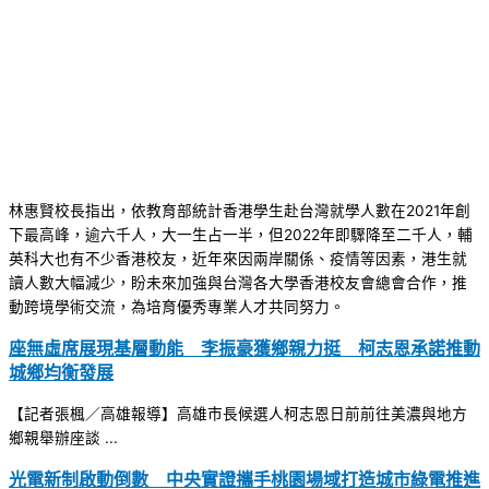
林惠賢校長指出，依教育部統計香港學生赴台灣就學人數在2021年創
下最高峰，逾六千人，大一生占一半，但2022年即驟降至二千人，輔
英科大也有不少香港校友，近年來因兩岸關係、疫情等因素，港生就
讀人數大幅減少，盼未來加強與台灣各大學香港校友會總會合作，推
動跨境學術交流，為培育優秀專業人才共同努力。
座無虛席展現基層動能 李振豪獲鄉親力挺 柯志恩承諾推動
城鄉均衡發展
【記者張楓／高雄報導】高雄市長候選人柯志恩日前前往美濃與地方
鄉親舉辦座談 ...
光電新制啟動倒數 中央實證攜手桃園場域打造城市綠電推進