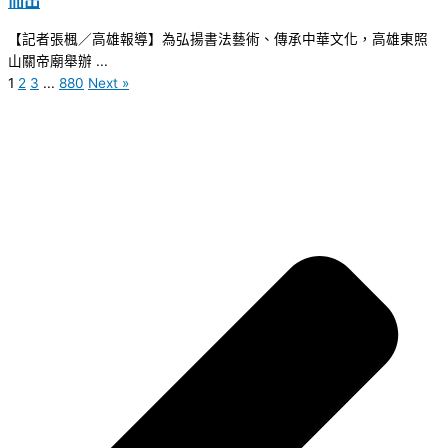
而出
【記者張楓／高雄報導】為弘揚書法藝術、傳承中華文化，高雄東照
山關帝廟舉辦 ...
1
2
3
...
880
Next »