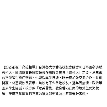
【記者張楓／高雄報導】台灣各大學香港校友會總會18日率團參訪輔
英科大，陳佩琪會長盛讚輔英在醫護專業具「頂科大」之姿，港生來
台不僅獲得極佳照顧，也習得專業技能，盼未來加強交流合作，共創
雙贏。林惠賢校長表示，該校有不少香港校友，近年因疫情、政治等
因素學生驟減，校方願「眾英雲集」歡迎香港在內的境外生跨海就
讀，提供本校優質的專業師資與教學資源，共創美好未來。