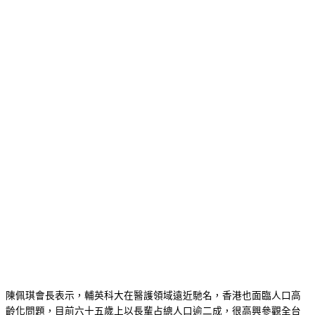
陳佩琪會長表示，輔英科大在醫護領域遠近馳名，香港也面臨人口高
齡化問題，目前六十五歲上以長輩占總人口逾二成，很高興參觀全台