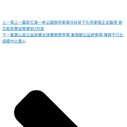
上一頁
上一篇
彰化第一座公園與停車場共存地下化停車場正式啟用 即
日起免費試營運到2月底
下一篇
壽山盃公益高爾夫球賽熱鬧登場 果嶺變公益遊樂場 揮桿不只比
成績也比愛心