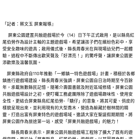
「記者：蔡文玉 屏東報導』
屏東公園建置共融遊戲場於今（14）日下午正式啟用，是以縣鳥紅
尾伯勞作為設計主軸的主題遊戲場，希望讓孩子們在繽紛色彩中，享
受安全趣味的遊具；啟用儀式後，縣長周春米在與現場幼兒們一起體
驗，過程中不斷傳出歡笑聲及「好漂亮！」的驚呼聲，讓屏東公園更
添歡樂及溫馨氛圍。
屏東縣政府自110年推動「一鄉鎮一特色遊戲場」計畫，積極於各鄉
鎮進行遊戲場建設，縣長周春米強調，屏東公園自日治時期至今百餘
年，承載無數縣民記憶，隨著介壽圖書館及附近區域修繕，屏東公園
共融遊戲場設計之初，便叮囑工務處團隊除了遊戲場趣味性、使用安
全性，更結合屏東縣鳥紅尾伯勞-「驕仔」的意象，將其可愛、俏皮的
樣貌呈現出來，並利用現有的大型喬木，營造為躲藏於樹林間的精
靈，打造出富有屏東特色的遊戲場域。邀請大家在聖誕假期期間，將
屏東公園作為旅途第一站，感受「屏東共融遊戲場」的魅力！
縣長周春米表示，屏東公園共融遊戲場工程除了擴大了既有的遊