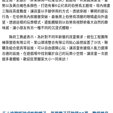
戲空間，更設計「屏東縣鳥—紅尾伯勞」遊戲塔，以其圓潤身型、姿
勢以及黃白褐色系顏色，打造有著6公尺高的伯勞鳥主題塔。塔內規畫
三階段高度難度，讓孩童以手腳併用的方式，透過穿越、攀爬的遊玩
行為，在伯勞鳥內部層層突破，最後爬上伯勞鳥頂層的眼睛處向外遠
望，透過這樣的玩樂模式，還能體驗到以伯勞鳥視野俯看大自然的趣
味感，讓小朋友有另一種不同的沉浸式體驗。
縣府工務處表示，為針對不同年齡層的孩童需求，統包工程團隊
椿築營造有限公司、里山環境整合有限公司貼心設想設置了沙坑、鞦
韆及組合遊具等設施，可以自由選開心玩，讓孩童依據個人能力選擇
合適的設施，在遊戲場中找到屬於自己的玩樂小空間，讓孩童一次遊
戲多重體驗，歡迎民眾闔家大小一同來訪！