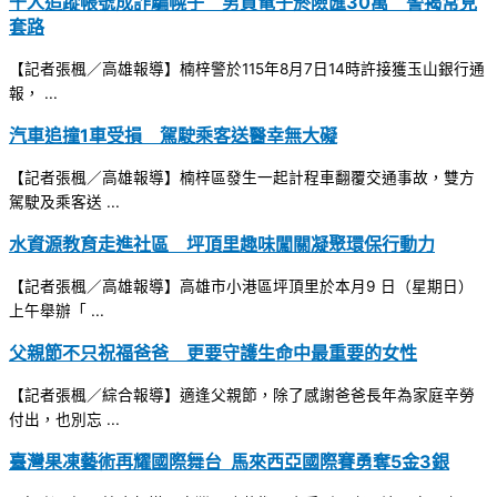
千人追蹤帳號成詐騙幌子 男買電子菸險匯30萬 警揭常見
套路
【記者張楓／高雄報導】楠梓警於115年8月7日14時許接獲玉山銀行通
報， ...
汽車追撞1車受損 駕駛乘客送醫幸無大礙
【記者張楓／高雄報導】楠梓區發生一起計程車翻覆交通事故，雙方
駕駛及乘客送 ...
水資源教育走進社區 坪頂里趣味闖關凝聚環保行動力
【記者張楓／高雄報導】高雄市小港區坪頂里於本月9 日（星期日）
上午舉辦「 ...
父親節不只祝福爸爸 更要守護生命中最重要的女性
【記者張楓／綜合報導】適逢父親節，除了感謝爸爸長年為家庭辛勞
付出，也別忘 ...
臺灣果凍藝術再耀國際舞台 馬來西亞國際賽勇奪5金3銀