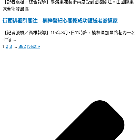
【記者張楓／綜合報導】臺灣果凍藝術再度受到國際關注。由國際果
凍藝術發展協 ...
街頭徘徊引關注 楠梓警細心關懷成功護送老翁返家
【記者張楓／高雄報導】115年8月7日11時許，楠梓區加昌路巷內一名
七旬 ...
1
2
3
...
882
Next »