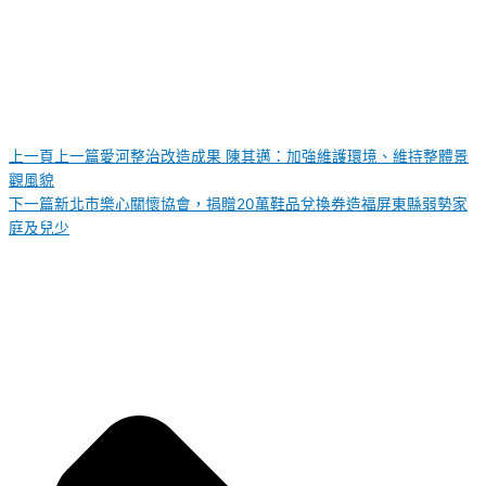
上一頁
上一篇
愛河整治改造成果 陳其邁：加強維護環境、維持整體景
觀風貌
下一篇
新北市樂心關懷協會，捐贈20萬鞋品兌換券造福屏東縣弱勢家
庭及兒少