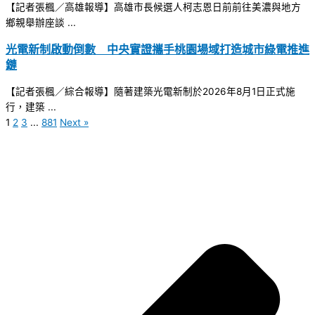
【記者張楓／高雄報導】高雄市長候選人柯志恩日前前往美濃與地方
鄉親舉辦座談 ...
光電新制啟動倒數 中央實證攜手桃園場域打造城市綠電推進
鏈
【記者張楓／綜合報導】隨著建築光電新制於2026年8月1日正式施
行，建築 ...
1
2
3
...
881
Next »