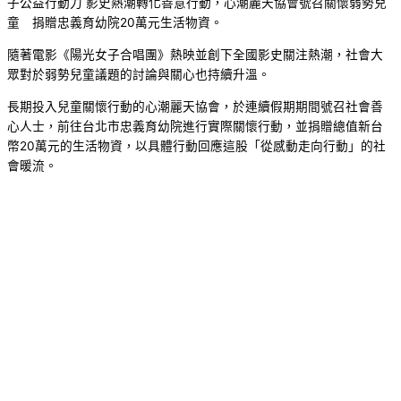
子公益行動力 影史熱潮轉化善意行動，心潮麗天協會號召關懷弱勢兒
童 捐贈忠義育幼院20萬元生活物資。
隨著電影《陽光女子合唱團》熱映並創下全國影史關注熱潮，社會大
眾對於弱勢兒童議題的討論與關心也持續升溫。
長期投入兒童關懷行動的心潮麗天協會，於連續假期期間號召社會善
心人士，前往台北市忠義育幼院進行實際關懷行動，並捐贈總值新台
幣20萬元的生活物資，以具體行動回應這股「從感動走向行動」的社
會暖流。