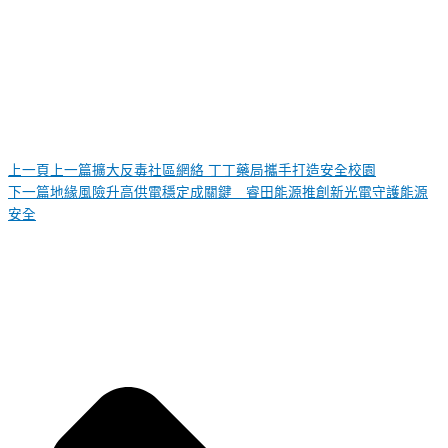
上一頁
上一篇
擴大反毒社區網絡 丁丁藥局攜手打造安全校園
下一篇
地緣風險升高供電穩定成關鍵 睿田能源推創新光電守護能源
安全