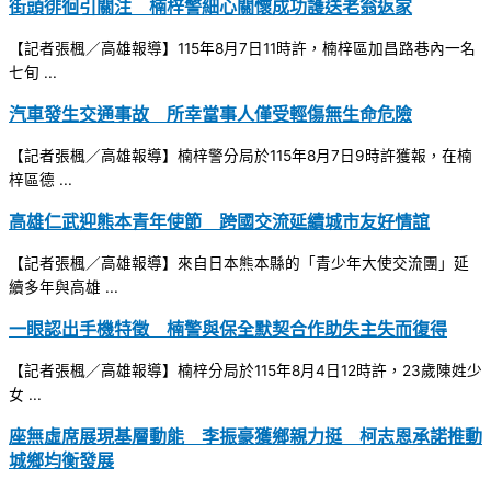
街頭徘徊引關注 楠梓警細心關懷成功護送老翁返家
【記者張楓／高雄報導】115年8月7日11時許，楠梓區加昌路巷內一名
七旬 ...
汽車發生交通事故 所幸當事人僅受輕傷無生命危險
【記者張楓／高雄報導】楠梓警分局於115年8月7日9時許獲報，在楠
梓區德 ...
高雄仁武迎熊本青年使節 跨國交流延續城市友好情誼
【記者張楓／高雄報導】來自日本熊本縣的「青少年大使交流團」延
續多年與高雄 ...
一眼認出手機特徵 楠警與保全默契合作助失主失而復得
【記者張楓／高雄報導】楠梓分局於115年8月4日12時許，23歲陳姓少
女 ...
座無虛席展現基層動能 李振豪獲鄉親力挺 柯志恩承諾推動
城鄉均衡發展