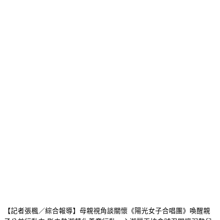
【記者張楓／綜合報導】母親視角談關懷《陽光女子合唱團》喚醒親