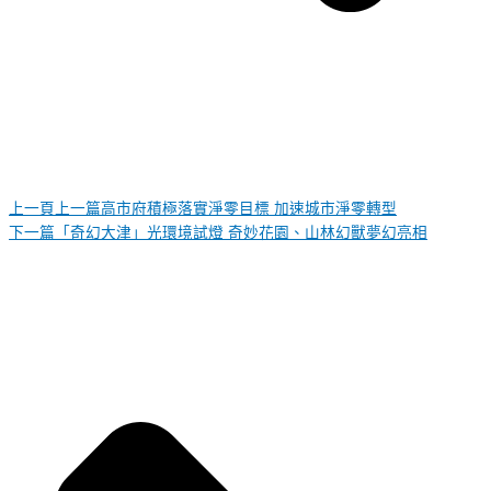
上一頁
上一篇
高市府積極落實淨零目標 加速城市淨零轉型
下一篇
「奇幻大津」光環境試燈 奇妙花園、山林幻獸夢幻亮相