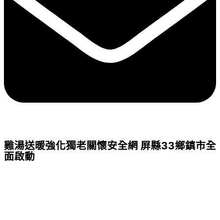
雞湯送暖強化獨老關懷安全網 屏縣33鄉鎮市全
面啟動