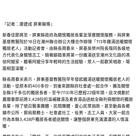
『記者：康建成 屏東報導』
新春佳節將至，屏東縣政府為關懷獨居長輩並落實關懷服務，與屏東
基督教醫院於16日在潮州聯合辦公大樓合作辦理「113年雞湯送暖關懷
獨居老人」活動記者會，由縣長周春米、屏基吳榮州院長偕同各級地
方代表化身關懷志工，騎著腳踏車將第一份雞湯送至潮州文化路的馮
徐阿嬤家，聽著阿嬤分享年輕時的生活經驗，眾人一起歡笑唱歌，場
面相當溫暖。
縣長周春米表示，屏東基督教醫院早年發起雞湯送暖關懷獨居老人的
活動，從原本的400多份，到後來跟縣府社會處一起合作，擴及關懷
全縣3千多位的獨居長者，至今(113)年已歷經22個年頭。這次規劃於
農曆春節前將3,428份的溫補雞湯及素食湯品送給全縣列冊關懷的獨居
長輩，除了號召醫事團體、民間團體、愛心民眾捐款，甚至動員各鄉
鎮市公所、郵局郵務士、社會處社工、役男、志工人員，大家一起合
作為本縣3,428戶獨居長者遞送關懷，讓整個屏東充滿濃濃的人情溫
暖。