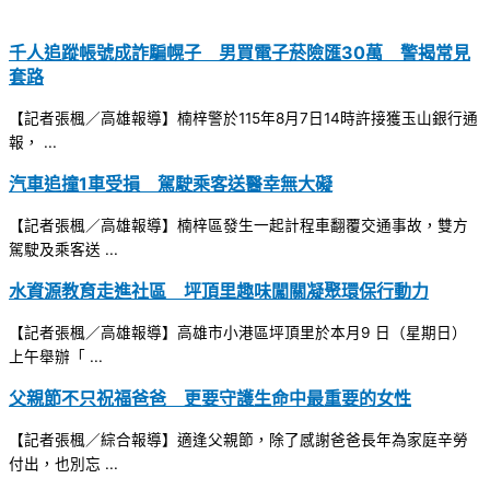
千人追蹤帳號成詐騙幌子 男買電子菸險匯30萬 警揭常見
套路
【記者張楓／高雄報導】楠梓警於115年8月7日14時許接獲玉山銀行通
報， ...
汽車追撞1車受損 駕駛乘客送醫幸無大礙
【記者張楓／高雄報導】楠梓區發生一起計程車翻覆交通事故，雙方
駕駛及乘客送 ...
水資源教育走進社區 坪頂里趣味闖關凝聚環保行動力
【記者張楓／高雄報導】高雄市小港區坪頂里於本月9 日（星期日）
上午舉辦「 ...
父親節不只祝福爸爸 更要守護生命中最重要的女性
【記者張楓／綜合報導】適逢父親節，除了感謝爸爸長年為家庭辛勞
付出，也別忘 ...