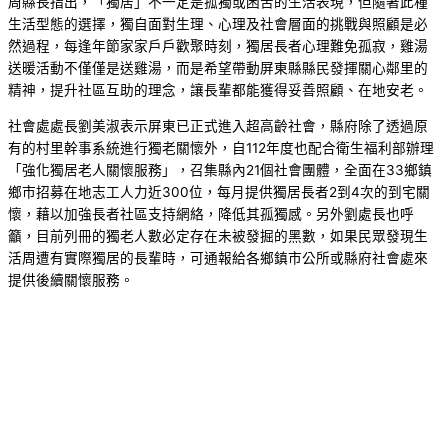
周縣長指出，「獨居」不一定是孤獨或困苦的生活表現，但隨著此種
生活型態的選擇，獨自面對生理、心理及社會層面的挑戰與照顧是必
然過程，每逢年節家家戶戶歡聚時刻，獨居長者心理難免孤寂，雞湯
送暖活動不僅僅是送雞湯，而是希望帶動屏東縣縣民發揮關心鄰里的
精神，提升社區互助的理念，讓長輩都能獲得妥善照顧、在地安老。
社會處處長劉美淑表示屏東已正式進入超高齡社會，縣府除了透過原
有的村里幹事系統進行獨老關懷外，自112年度也配合衛生福利部辦理
「強化獨居老人關懷服務」，召集縣內21個社會團體，全面在33鄉鎮
鄉市招募在地志工人力近300位，每月提供獨居長者2到4次的到宅關
懷，藉以加強長者社區支持網絡，降低其孤獨感。另外劉處長也呼
籲，目前列冊的獨老人數必定存在未被發掘的黑數，如果民眾發現生
活周遭有實際獨居的長輩時，可通報給各鄉鎮市公所或縣府社會處來
提供後續關懷服務。