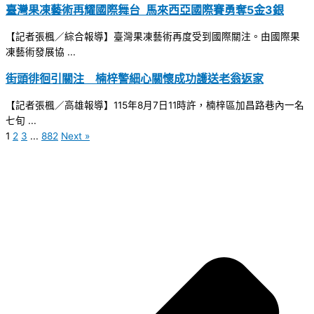
臺灣果凍藝術再耀國際舞台 馬來西亞國際賽勇奪5金3銀
【記者張楓／綜合報導】臺灣果凍藝術再度受到國際關注。由國際果
凍藝術發展協 ...
街頭徘徊引關注 楠梓警細心關懷成功護送老翁返家
【記者張楓／高雄報導】115年8月7日11時許，楠梓區加昌路巷內一名
七旬 ...
1
2
3
...
882
Next »