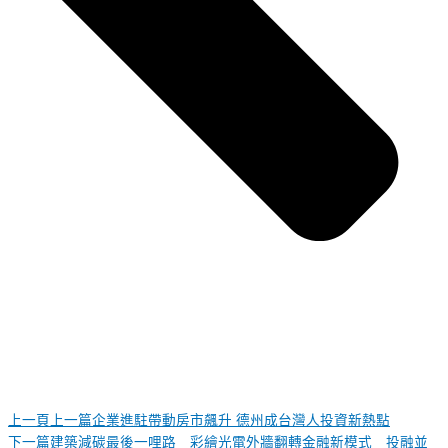
上一頁
上一篇
企業進駐帶動房市飆升 德州成台灣人投資新熱點
下一篇
建築減碳最後一哩路 彩繪光電外牆翻轉金融新模式 投融並