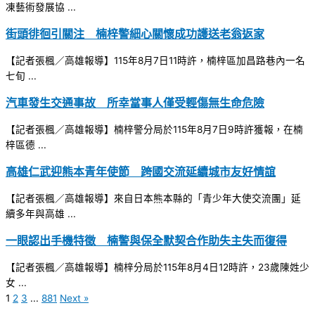
凍藝術發展協 ...
街頭徘徊引關注 楠梓警細心關懷成功護送老翁返家
【記者張楓／高雄報導】115年8月7日11時許，楠梓區加昌路巷內一名
七旬 ...
汽車發生交通事故 所幸當事人僅受輕傷無生命危險
【記者張楓／高雄報導】楠梓警分局於115年8月7日9時許獲報，在楠
梓區德 ...
高雄仁武迎熊本青年使節 跨國交流延續城市友好情誼
【記者張楓／高雄報導】來自日本熊本縣的「青少年大使交流團」延
續多年與高雄 ...
一眼認出手機特徵 楠警與保全默契合作助失主失而復得
【記者張楓／高雄報導】楠梓分局於115年8月4日12時許，23歲陳姓少
女 ...
1
2
3
...
881
Next »