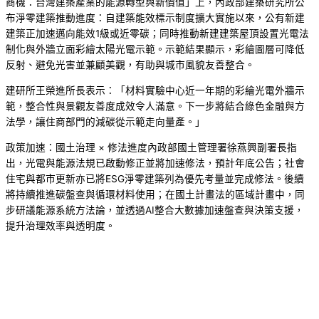
商機：台灣建築產業的能源轉型與新價值」上，內政部建築研究所公
布淨零建築推動進度：自建築能效標示制度擴大實施以來，公有新建
建築正加速邁向能效1級或近零碳；同時推動新建建築屋頂設置光電法
制化與外牆立面彩繪太陽光電示範。示範結果顯示，彩繪圖層可降低
反射、避免光害並兼顧美觀，有助與城市風貌友善整合。
建研所王榮進所長表示：「材料實驗中心近一年期的彩繪光電外牆示
範，整合性與景觀友善度成效令人滿意。下一步將結合綠色金融與方
法學，讓住商部門的減碳從示範走向量產。」
政策加速：國土治理 × 修法進度內政部國土管理署徐燕興副署長指
出，光電與能源法規已啟動修正並將加速修法，預計年底公告；社會
住宅與都市更新亦已將ESG淨零建築列為優先考量並完成修法。後續
將持續推進碳盤查與循環材料使用；在國土計畫法的區域計畫中，同
步研議能源系統方法論，並透過AI整合大數據加速盤查與決策支援，
提升治理效率與透明度。