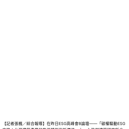
【記者張楓／綜合報導】在昨日ESG高峰會B論壇——「碳權驅動ESG