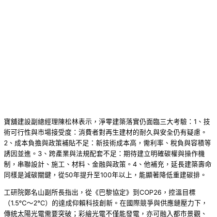
寶舖建設副總經理陳松林表示，淨零建築落實仍面臨三大考驗：1、技
術可行性與市場接受度：消費者對再生建材的耐久與安全仍有疑慮。
2、成本負擔與政策補貼不足：新技術成本高，需利率、稅負與容積等
誘因並進。3、跨產業與法規配套不足：期待建立明確碳權與操作機
制，串聯設計、施工、材料、金融與政策。4、他補充，延長建築壽命
同樣是減碳關鍵，從50年提升至100年以上，能顯著降低重建碳排。
工研院鄭名山副所長指出，從《巴黎協定》到COP26，控溫目標
（1.5℃～2℃）的達成仰賴科技創新。在國際競爭與供應鏈壓力下，
傳統太陽光電需要突破；彩繪光電不僅能發電，亦可融入都市景觀、