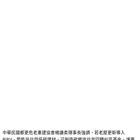
中華民國都更危老重建協會楊謙柔理事長強調，若老屋更新導入
BIPV、節能設計與低碳建材，可創造碳權收益並回饋社區基金，讓更