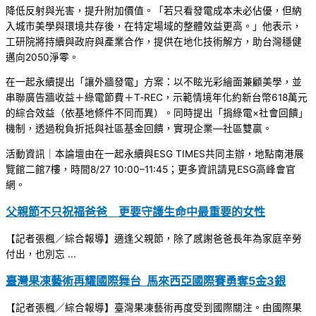
降低反射與光害，提升附加價值。「若只看發電成本未必佔優，但納
入城市美學與環境共存後，在特定場域的整體效益更高。」他表示，
工研院將持續與政府與產業合作，提供在地化技術解方，助台灣穩健
邁向2050淨零。
在一起永續提出「讓外牆發電」方案：以不眩光彩繪面兼顧美學，並
串聯廣告牆收益＋綠電節費＋T‑REC，示範情境年化約新台幣618萬元
的綜合效益（依基地條件不同而異）。同時提出「捐綠電×社會回饋」
機制，透過稅負折抵與社區基金回饋，實現企業—社區雙贏。
活動資訊｜本論壇由在一起永續與ESG TIMES共同主辦，地點南港展
覽館二館7樓，時間8/27 10:00–11:45；更多資訊請見ESG高峰會官
網。
父親節不只祝福爸爸 更要守護生命中最重要的女性
【記者張楓／綜合報導】適逢父親節，除了感謝爸爸長年為家庭辛勞
付出，也別忘 ...
臺灣果凍藝術再耀國際舞台 馬來西亞國際賽勇奪5金3銀
【記者張楓／綜合報導】臺灣果凍藝術再度受到國際關注。由國際果