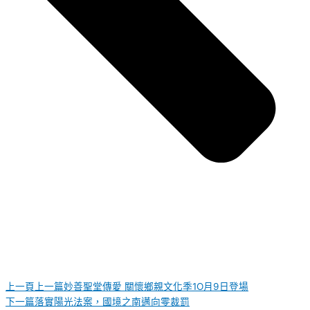
上一頁
上一篇
妙善聖堂傳愛 關懷鄉親文化季1O月9日登場
下一篇
落實陽光法案，國境之南邁向零裁罰