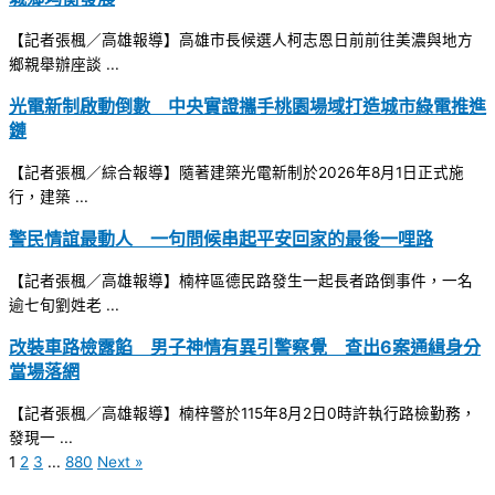
【記者張楓／高雄報導】高雄市長候選人柯志恩日前前往美濃與地方
鄉親舉辦座談 ...
光電新制啟動倒數 中央實證攜手桃園場域打造城市綠電推進
鏈
【記者張楓／綜合報導】隨著建築光電新制於2026年8月1日正式施
行，建築 ...
警民情誼最動人 一句問候串起平安回家的最後一哩路
【記者張楓／高雄報導】楠梓區德民路發生一起長者路倒事件，一名
逾七旬劉姓老 ...
改裝車路檢露餡 男子神情有異引警察覺 查出6案通緝身分
當場落網
【記者張楓／高雄報導】楠梓警於115年8月2日0時許執行路檢勤務，
發現一 ...
1
2
3
...
880
Next »