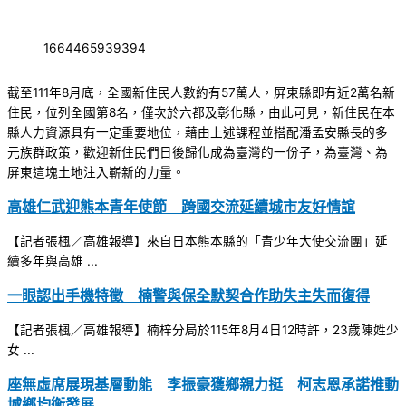
1664465939394
截至111年8月底，全國新住民人數約有57萬人，屏東縣即有近2萬名新
住民，位列全國第8名，僅次於六都及彰化縣，由此可見，新住民在本
縣人力資源具有一定重要地位，藉由上述課程並搭配潘孟安縣長的多
元族群政策，歡迎新住民們日後歸化成為臺灣的一份子，為臺灣、為
屏東這塊土地注入嶄新的力量。
高雄仁武迎熊本青年使節 跨國交流延續城市友好情誼
【記者張楓／高雄報導】來自日本熊本縣的「青少年大使交流團」延
續多年與高雄 ...
一眼認出手機特徵 楠警與保全默契合作助失主失而復得
【記者張楓／高雄報導】楠梓分局於115年8月4日12時許，23歲陳姓少
女 ...
座無虛席展現基層動能 李振豪獲鄉親力挺 柯志恩承諾推動
城鄉均衡發展