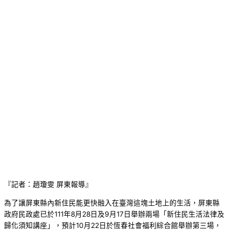
『記者：趙瓊雯 屏東報導』
為了讓屏東縣內新住民能更快融入在臺灣這塊土地上的生活，屏東縣
政府民政處已於111年8月28日及9月17日舉辦兩場「新住民生活法律及
歸化須知講座」，預計10月22日於恆春社會福利綜合館舉辦第三場，