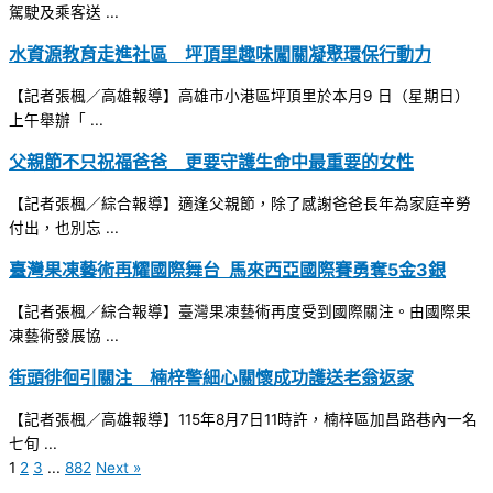
駕駛及乘客送 ...
水資源教育走進社區 坪頂里趣味闖關凝聚環保行動力
【記者張楓／高雄報導】高雄市小港區坪頂里於本月9 日（星期日）
上午舉辦「 ...
父親節不只祝福爸爸 更要守護生命中最重要的女性
【記者張楓／綜合報導】適逢父親節，除了感謝爸爸長年為家庭辛勞
付出，也別忘 ...
臺灣果凍藝術再耀國際舞台 馬來西亞國際賽勇奪5金3銀
【記者張楓／綜合報導】臺灣果凍藝術再度受到國際關注。由國際果
凍藝術發展協 ...
街頭徘徊引關注 楠梓警細心關懷成功護送老翁返家
【記者張楓／高雄報導】115年8月7日11時許，楠梓區加昌路巷內一名
七旬 ...
1
2
3
...
882
Next »