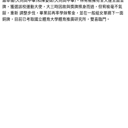
蕭奉儀(大同高中畢)和陳姿妘(大同高中畢)。林宥榆擁有全大運五面金
牌，獲選該校運動大使，大三時因故與獎牌擦身而過，但宥榆毫不氣
餒，重新 調整步伐，畢業前再率學妹奪金，並在一般組女單摘下一面
銅牌，目前已考取國立體育大學體育推廣研究所，雙喜臨門。