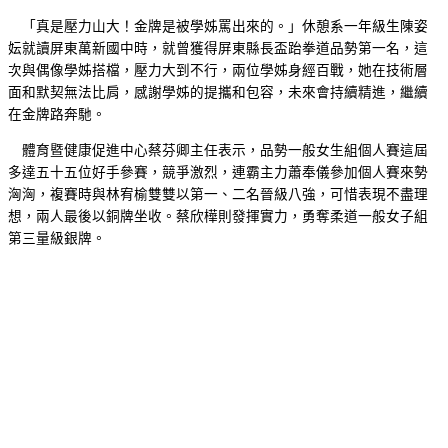
「真是壓力山大！金牌是被學姊罵出來的。」休憩系一年級生陳姿
妘就讀屏東萬新國中時，就曾獲得屏東縣長盃跆拳道品勢第一名，這
次與偶像學姊搭檔，壓力大到不行，兩位學姊身經百戰，她在技術層
面和默契無法比肩，感謝學姊的提攜和包容，未來會持續精進，繼續
在金牌路奔馳。
體育暨健康促進中心蔡芬卿主任表示，品勢一般女生組個人賽這屆
多達五十五位好手參賽，競爭激烈，連霸主力蕭奉儀參加個人賽來勢
洶洶，複賽時與林宥榆雙雙以第一、二名晉級八強，可惜表現不盡理
想，兩人最後以銅牌坐收。蔡欣樺則發揮實力，勇奪柔道一般女子組
第三量級銀牌。