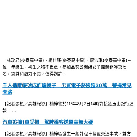
林玫君(麥寮高中畢)、楊佳臻(麥寮高中畢)、廖沛琳(麥寮高中畢)三
位一年級生，初生之犢不畏虎，參加品勢公開組女子團體組獲第七
名，資質和潛力不錯，值得讚許。
千人追蹤帳號成詐騙幌子 男買電子菸險匯30萬 警揭常見
套路
【記者張楓／高雄報導】楠梓警於115年8月7日14時許接獲玉山銀行通
報， ...
汽車追撞1車受損 駕駛乘客送醫幸無大礙
【記者張楓／高雄報導】楠梓區發生一起計程車翻覆交通事故，雙方