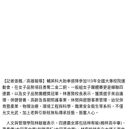
【記者張楓／高雄報導】輔英科大跆拳道隊參加113年全國大專校院運
動會，在女子品勢項目勇奪二金二銅，一般組女子團體賽更是蟬聯四
連霸，以及女子品勢團體獎冠軍。林惠賢校長表示，獲獎選手來自護
理、保健營養、高齡及長期照護事業、休閒與遊憩事業管理、幼兒保
育暨產業、物理治療、環境工程與科學、職業安全衛生等系科，不僅
允文允武，加上老幹引新枝無私傳承技藝，振奮人心。
人文與管理學院林献巃表示，四連霸女將包括林宥榆(楠梓高中畢)、