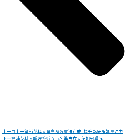
上一頁
上一篇
輔英科大單嘉俞習書法有成 提升臨床照護專注力
下一篇
輔英科大護理系近五百名準白衣天使加冠導光