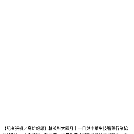
【記者張楓／高雄報導】輔英科大四月十一日與中華生技醫藥行業協