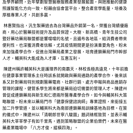
及學界顧問，近年擘劃智慧醫療服務產業發展藍圖，與她推動的健康
照護智能化方向一致，盼藉由協會當平台，整合產官學能量，培養及
厚植專業人才，共創多贏。
林惠賢指出，汎生製藥過去為台灣藥品外銷第一名，榮獲台灣績優廠
商，用心於醫藥技術提升及品質保證。大樹、新高橋、青年生技公司
暨好藥坊藥局聯盟都是響噹噹的名號，且遍布各地區，給消費者帶來
便利性，也深獲消費者信賴，尤其疫情期間更是扮演重要角色，盼未
來加強產學合作，促進台灣藥局產業之發展，培育連鎖藥局門市幹部
人才，輔英科大能成為人才庫，互惠互利。
陳建州稱許輔英科大是護理界的南霸天，林校長極具遠見，十年前擔
任健康事業管理系主任時該系就開啟與藥局通路的產學合作，後來該
系又針對藥局特別規劃醫藥電商、社群行銷、處方申報與商品進銷存
管理的課程，健管系學生將來都是藥局迫切需要的管理人才。陳建州
曾促成連鎖藥局與新生和仁德兩所醫專產學合作，如今與輔英科大策
略聯盟，盼未來以藥局門市「健康保健諮詢師」專業證照，來銜接五
加二升學管道，並以輔英科大為南部連鎖藥局訓練基地為目標。在簽
約儀式中，陳建州以「清朝郎世寧八駿圖」題詞裱框致賀，並表示輔
英科大莘莘學子有如千里馬，遇到策略聯盟的企業伯樂們，未來在醫
藥產業職場中 「八方才俊，縱橫四海」。