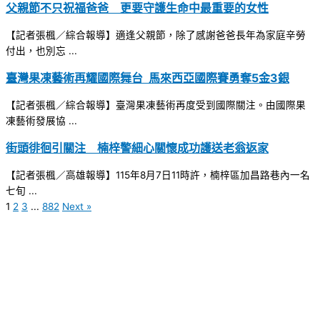
父親節不只祝福爸爸 更要守護生命中最重要的女性
【記者張楓／綜合報導】適逢父親節，除了感謝爸爸長年為家庭辛勞
付出，也別忘 ...
臺灣果凍藝術再耀國際舞台 馬來西亞國際賽勇奪5金3銀
【記者張楓／綜合報導】臺灣果凍藝術再度受到國際關注。由國際果
凍藝術發展協 ...
街頭徘徊引關注 楠梓警細心關懷成功護送老翁返家
【記者張楓／高雄報導】115年8月7日11時許，楠梓區加昌路巷內一名
七旬 ...
1
2
3
...
882
Next »