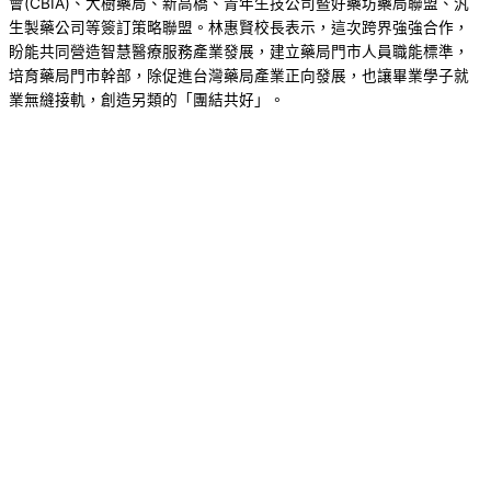
會(CBIA)、大樹藥局、新高橋、青年生技公司暨好藥坊藥局聯盟、汎
生製藥公司等簽訂策略聯盟。林惠賢校長表示，這次跨界強強合作，
盼能共同營造智慧醫療服務產業發展，建立藥局門市人員職能標準，
培育藥局門市幹部，除促進台灣藥局產業正向發展，也讓畢業學子就
業無縫接軌，創造另類的「團結共好」。