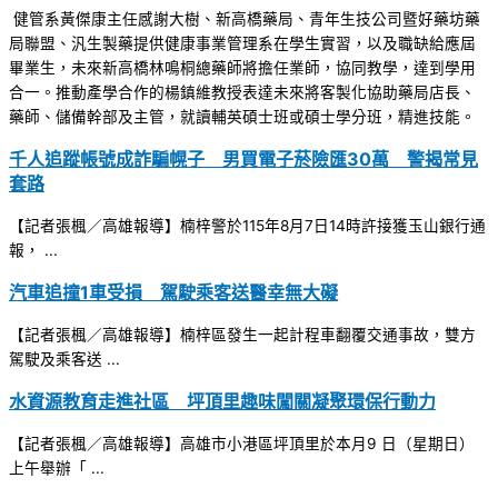
健管系黃傑康主任感謝大樹、新高橋藥局、青年生技公司暨好藥坊藥
局聯盟、汎生製藥提供健康事業管理系在學生實習，以及職缺給應屆
畢業生，未來新高橋林鳴桐總藥師將擔任業師，協同教學，達到學用
合一。推動產學合作的楊鎮維教授表達未來將客製化協助藥局店長、
藥師、儲備幹部及主管，就讀輔英碩士班或碩士學分班，精進技能。
千人追蹤帳號成詐騙幌子 男買電子菸險匯30萬 警揭常見
套路
【記者張楓／高雄報導】楠梓警於115年8月7日14時許接獲玉山銀行通
報， ...
汽車追撞1車受損 駕駛乘客送醫幸無大礙
【記者張楓／高雄報導】楠梓區發生一起計程車翻覆交通事故，雙方
駕駛及乘客送 ...
水資源教育走進社區 坪頂里趣味闖關凝聚環保行動力
【記者張楓／高雄報導】高雄市小港區坪頂里於本月9 日（星期日）
上午舉辦「 ...