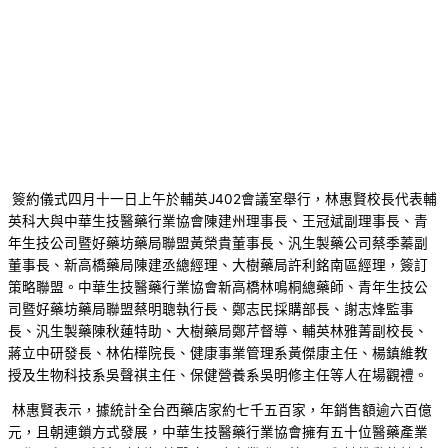
簽約儀式四月十一日上午於輔英J402會議室舉行，林惠賢校長代表輔
英科大與中華生技醫藥行業協會陳建州理事長、王冠斌副理事長、青
年生技公司暨好藥坊藥局聯盟黃榮貴董事長、汎生製藥公司蔡季蓁副
董事長、新高橋藥局陳建丞總經理、大樹藥局許利銘南區經理，簽訂
策略聯盟。中華生技醫藥行業協會新高橋林鳴桐總藥師、青年生技公
司暨好藥坊藥局聯盟蔡明聰執行長、鄭志民採購部長、謝志烽監事
長、汎生製藥陳秋蓮特助、大樹藥局鄭芹督導、輔英林雅菁副校長、
蔣立中研發長、林佑樺院長、健康事業管理系黃傑康主任、楊鎮維教
授及生物科技系吳聲祺主任、保健營養系吳明修主任等人在場觀禮。
林惠賢表示，據統計全台西藥店家約七千五百家，年銷售額逾六百億
元，且朝連鎖方式發展，中華生技醫藥行業協會擁有五十位醫藥產業