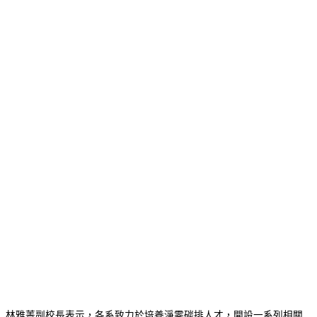
林雅菁副校長表示，各系致力於培養淨零碳排人才，開設一系列相關