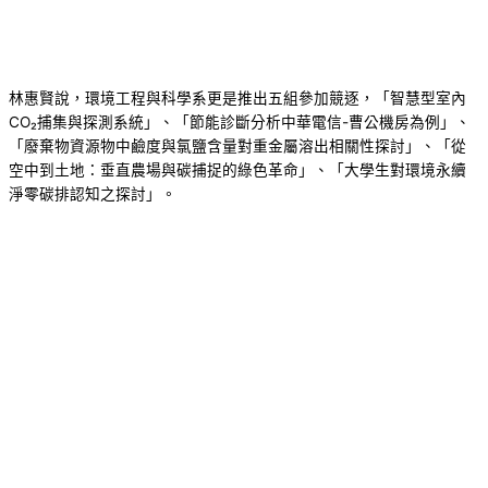
林惠賢說，環境工程與科學系更是推出五組參加競逐，「智慧型室內
CO₂捕集與探測系統」、「節能診斷分析中華電信-曹公機房為例」、
「廢棄物資源物中鹼度與氯鹽含量對重金屬溶出相關性探討」、「從
空中到土地：垂直農場與碳捕捉的綠色革命」、「大學生對環境永續
淨零碳排認知之探討」。