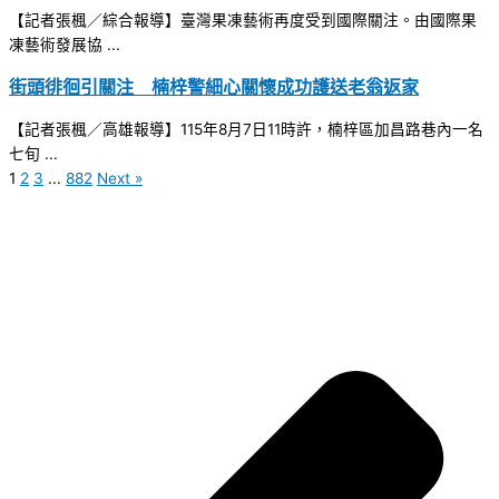
【記者張楓／綜合報導】臺灣果凍藝術再度受到國際關注。由國際果
凍藝術發展協 ...
街頭徘徊引關注 楠梓警細心關懷成功護送老翁返家
【記者張楓／高雄報導】115年8月7日11時許，楠梓區加昌路巷內一名
七旬 ...
1
2
3
...
882
Next »