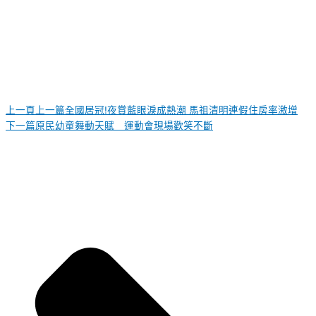
上一頁
上一篇
全國居冠!夜賞藍眼淚成熱潮 馬祖清明連假住房率激增
下一篇
原民幼童舞動天賦 運動會現場歡笑不斷