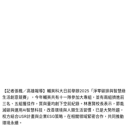
【記者張楓／高雄報導】輔英科大日前舉辦2025「淨零碳排與智慧綠
生活創意競賽」，今年輔英共有十一隊參加大專組，並有兩組擠進前
三名、五組獲佳作，質與量均創下空前紀錄。林惠賢校長表示，節能
減碳與運用AI智慧科技，改善環境與人類生活習慣，已是大勢所趨，
校方結合USR計畫與企業ESG策略，在相關領域緊密合作，共同推動
環境永續。