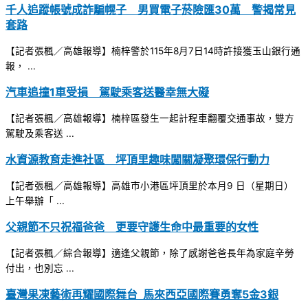
千人追蹤帳號成詐騙幌子 男買電子菸險匯30萬 警揭常見
套路
【記者張楓／高雄報導】楠梓警於115年8月7日14時許接獲玉山銀行通
報， ...
汽車追撞1車受損 駕駛乘客送醫幸無大礙
【記者張楓／高雄報導】楠梓區發生一起計程車翻覆交通事故，雙方
駕駛及乘客送 ...
水資源教育走進社區 坪頂里趣味闖關凝聚環保行動力
【記者張楓／高雄報導】高雄市小港區坪頂里於本月9 日（星期日）
上午舉辦「 ...
父親節不只祝福爸爸 更要守護生命中最重要的女性
【記者張楓／綜合報導】適逢父親節，除了感謝爸爸長年為家庭辛勞
付出，也別忘 ...
臺灣果凍藝術再耀國際舞台 馬來西亞國際賽勇奪5金3銀