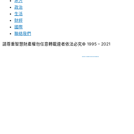
地方
政治
生活
財經
國際
聯絡我們
請尊重智慧財產權勿任意轉載違者依法必究
© 1995 – 2021
網頁設計
BY
種成網頁設計