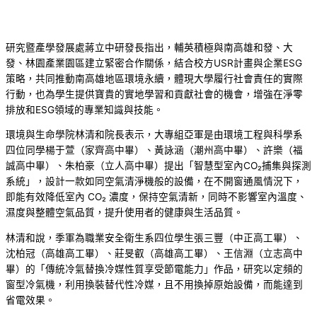
研究暨產學發展處蔣立中研發長指出，輔英積極與南高雄和發、大
發、林園產業園區建立緊密合作關係，結合校方USR計畫與企業ESG
策略，共同推動南高雄地區環境永續，體現大學履行社會責任的實際
行動，也為學生提供寶貴的實地學習和貢獻社會的機會，增強在淨零
排放和ESG領域的專業知識與技能。
環境與生命學院林清和院長表示，大專組亞軍是由環境工程與科學系
四位同學楊于萱（家齊高中畢）、黃詠涵（潮州高中畢）、許樂（福
誠高中畢）、朱柏豪（立人高中畢）提出「智慧型室內CO₂捕集與探測
系統」，設計一款如同空氣清淨機般的設備，在不開窗通風情況下，
即能有效降低室內 CO₂ 濃度，保持空氣清新，同時不影響室內溫度、
濕度與整體空氣品質，提升使用者的健康與生活品質。
林清和說，季軍為職業安全衛生系四位學生張三豐（中正高工畢）、
沈柏冠（高雄高工畢）、莊旻叡（高雄高工畢）、王信淵（立志高中
畢）的「傳統冷氣替換冷媒性質享受節電能力」作品，研究以定頻的
窗型冷氣機，利用換裝替代性冷媒，且不用換掉原始設備，而能達到
省電效果。