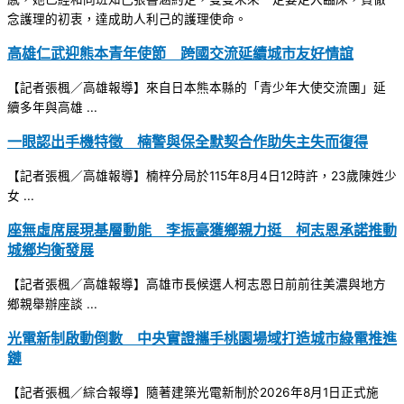
念護理的初衷，達成助人利己的護理使命。
高雄仁武迎熊本青年使節 跨國交流延續城市友好情誼
【記者張楓／高雄報導】來自日本熊本縣的「青少年大使交流團」延
續多年與高雄 ...
一眼認出手機特徵 楠警與保全默契合作助失主失而復得
【記者張楓／高雄報導】楠梓分局於115年8月4日12時許，23歲陳姓少
女 ...
座無虛席展現基層動能 李振豪獲鄉親力挺 柯志恩承諾推動
城鄉均衡發展
【記者張楓／高雄報導】高雄市長候選人柯志恩日前前往美濃與地方
鄉親舉辦座談 ...
光電新制啟動倒數 中央實證攜手桃園場域打造城市綠電推進
鏈
【記者張楓／綜合報導】隨著建築光電新制於2026年8月1日正式施