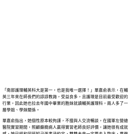
「南部護理輔英科大是第一，也是我唯一選擇！」單嘉俞表示，在輔
英三年來在師長們的諄諄教誨，受益良多，且護理是目前最受歡迎的
行業，因此她也拉去年國中畢業的胞妹就讀輔英護理科，兩人多了一
層學姐、學妹關係。
單嘉俞指出，她個性原本較拘謹，不擅與人交流暢談，在國軍左營總
醫院實習期間，照顧癲癇病人贏得實習老師良好評價，讓她很有成就
感，她已經和同班知己張書涵約定，雙雙未來一定要走入臨床，貫徹