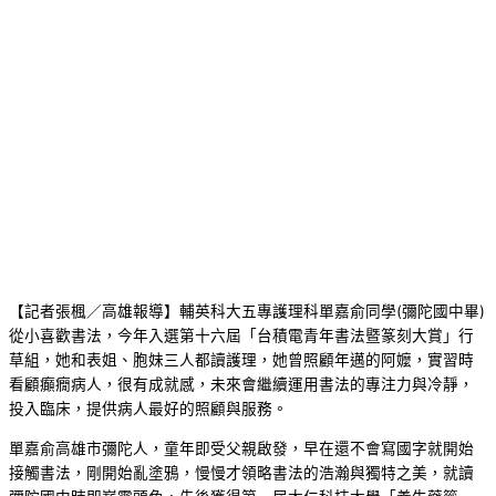
【記者張楓／高雄報導】輔英科大五專護理科單嘉俞同學(彌陀國中畢)
從小喜歡書法，今年入選第十六屆「台積電青年書法暨篆刻大賞」行
草組，她和表姐、胞妹三人都讀護理，她曾照顧年邁的阿嬤，實習時
看顧癲癇病人，很有成就感，未來會繼續運用書法的專注力與冷靜，
投入臨床，提供病人最好的照顧與服務。
單嘉俞高雄市彌陀人，童年即受父親啟發，早在還不會寫國字就開始
接觸書法，剛開始亂塗鴉，慢慢才領略書法的浩瀚與獨特之美，就讀