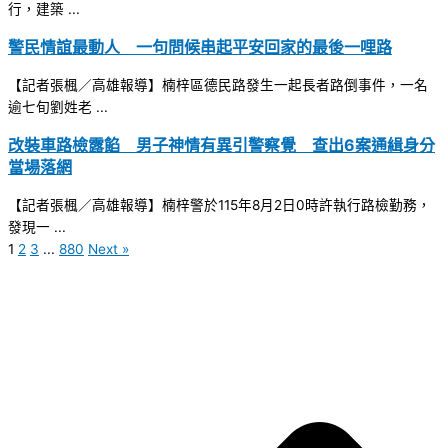
行，建築 ...
警民情誼最動人 一句問候串起平安回家的最後一哩路
【記者張楓／高雄報導】楠梓區德民路發生一起長者路倒事件，一名
逾七旬劉姓老 ...
改裝車路檢露餡 男子神情有異引警察覺 查出6案通緝身分
當場落網
【記者張楓／高雄報導】楠梓警於115年8月2日0時許執行路檢勤務，
發現一 ...
1
2
3
...
880
Next »