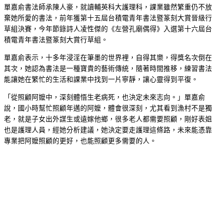
單嘉俞書法師承陳人豪，就讀輔英科大護理科，課業雖然繁重仍不放
棄她所愛的書法，前年獲第十五屆台積電青年書法暨篆刻大賞晉級行
草組決賽，今年節錄詩人凌性傑的《左營孔廟偶得》入選第十六屆台
積電青年書法暨篆刻大賞行草組。
單嘉俞表示，十多年浸淫在筆墨的世界裡，自得其樂，得獎名次倒在
其次，她認為書法是一種寶貴的藝術傳統，隨著時間推移，練習書法
能讓她在繁忙的生活和課業中找到一片寧靜，讓心靈得到平復。
「從照顧阿嬤中，深刻體悟生老病死，也決定未來志向。」單嘉俞
說，國小時幫忙照顧年邁的阿嬤，體會很深刻，尤其看到漁村不是獨
老，就是子女出外謀生或遠嫁他鄉，很多老人都需要照顧，剛好表姐
也是護理人員，經她分析建議，她決定要走護理這條路，未來能憑靠
專業把阿嬤照顧的更好，也能照顧更多需要的人。