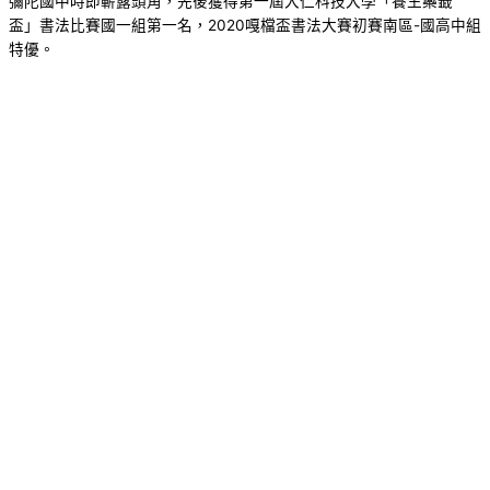
彌陀國中時即嶄露頭角，先後獲得第一屆大仁科技大學「養生藥籤
盃」書法比賽國一組第一名，2020嘎檔盃書法大賽初賽南區-國高中組
特優。