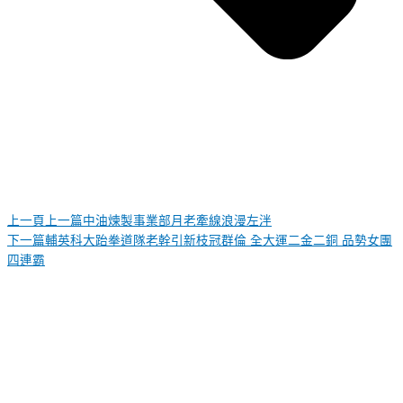
上一頁
上一篇
中油煉製事業部月老牽線浪漫左泮
下一篇
輔英科大跆拳道隊老幹引新枝冠群倫 全大運二金二銅 品勢女團
四連霸