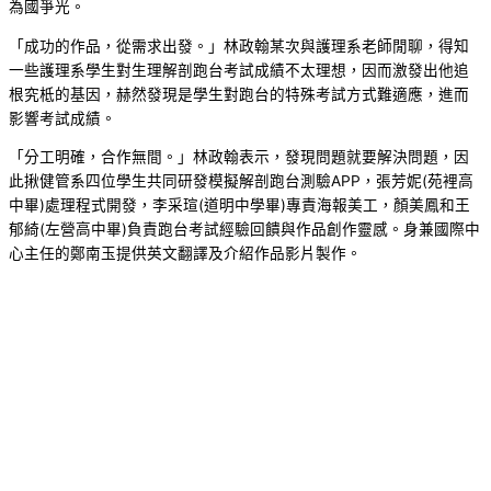
為國爭光。
「成功的作品，從需求出發。」林政翰某次與護理系老師閒聊，得知
一些護理系學生對生理解剖跑台考試成績不太理想，因而激發出他追
根究柢的基因，赫然發現是學生對跑台的特殊考試方式難適應，進而
影響考試成績。
「分工明確，合作無間。」林政翰表示，發現問題就要解決問題，因
此揪健管系四位學生共同研發模擬解剖跑台測驗APP，張芳妮(苑裡高
中畢)處理程式開發，李采瑄(道明中學畢)專責海報美工，顏美鳳和王
郁綺(左營高中畢)負責跑台考試經驗回饋與作品創作靈感。身兼國際中
心主任的鄭南玉提供英文翻譯及介紹作品影片製作。