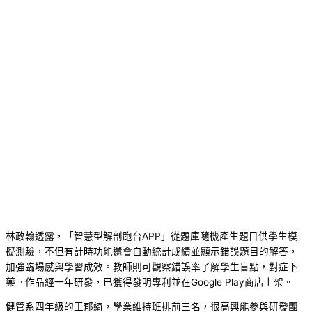
林政翰透露，「智慧型解剖跑台APP」從題庫隨機產生題目供學生模
擬測驗，不但有計時功能還會自動統計成績並顯示錯誤題目的解答，
加強臨場感與學習成效。教師則可觀察錯誤率了解學生盲點，對症下
藥。作品經一年研發，已獲得發明專利並在Google Play商店上架。
健管系四年級的王郁綺，學業維持班排前三名，很高興能參與研發團