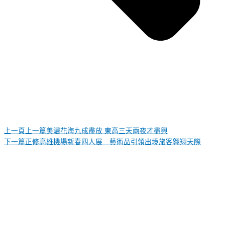
上一頁
上一篇
美濃花海九成盡放 東高三天兩夜才盡興
下一篇
正修高雄機場新春四人展 藝術品引領出境旅客翱翔天際