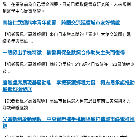
隊，在畢業前為自己鍍金圓夢，目前已錄取健管系研究所，未來規劃
到醫學中心從事醫管。
高雄仁武迎熊本青年使節 跨國交流延續城市友好情誼
【記者張楓／高雄報導】來自日本熊本縣的「青少年大使交流團」延
續多年與高雄 ...
一眼認出手機特徵 楠警與保全默契合作助失主失而復得
【記者張楓／高雄報導】楠梓分局於115年8月4日12時許，23歲陳姓少
女 ...
座無虛席展現基層動能 李振豪獲鄉親力挺 柯志恩承諾推動
城鄉均衡發展
【記者張楓／高雄報導】高雄市長候選人柯志恩日前前往美濃與地方
鄉親舉辦座談 ...
光電新制啟動倒數 中央實證攜手桃園場域打造城市綠電推進
鏈