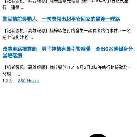
【記者張楓／綜合報導】隨著建築光電新制於2026年8月1日正式施
行，建築 ...
警民情誼最動人 一句問候串起平安回家的最後一哩路
【記者張楓／高雄報導】楠梓區德民路發生一起長者路倒事件，一名
逾七旬劉姓老 ...
改裝車路檢露餡 男子神情有異引警察覺 查出6案通緝身分
當場落網
【記者張楓／高雄報導】楠梓警於115年8月2日0時許執行路檢勤務，
發現一 ...
1
2
3
...
880
Next »