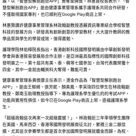
展，以「智慧型解剖跑台APP」勇奪金牌獎，林惠賢校長表示，「智
慧型解剖跑台APP」是由健康事業管理系攜手護理系共同合作研發，
不僅取得國家專利，也已順利在Google Play商店上架。
林惠賢讚許健康事業管理系林政翰副教授憑藉資訊專業結合學校智慧
科技的發展方向，研發具有創新創意的學習教材，大大提升教師的教
學品質與學生的學習成效，值得嘉勉。
護理學院林佑樺院長指出，香港創新科技國際發明展由中華創新發明
學會與香港貿易發展局合作主辦，是亞洲最具指標性的國際創新科技
發明展之一，第十屆共有美、泰、韓等七國參加，台灣代表團榮獲十
四金，其中一金就由輔英科大奪得，難能可貴。
健康事業管理系黃傑康主任表示，燙金作品為「智慧型解剖跑台
APP」，是由王郁綺、張芳妮、顏美鳳、李采瑄四位學生在林政翰副
教授、鄭南玉助理教授指導下，專為護理系學生優化的的考試APP，
功能與實用性俱佳，如今已在Google Play商店上架，造福護理系學
生。
「超級政翰這次再來一次超級震憾！」，林政翰近三年率領學生團隊
在美國、馬來西亞、香港等國際發明展南征北討，累積三金二銀佳
績，尤其這次參賽學生都是首次參加國際發明展就鍍金而歸，為校、