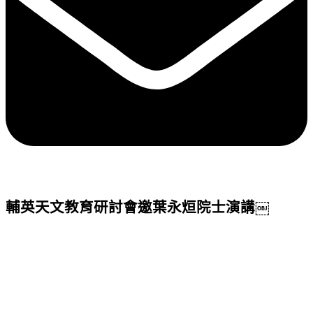
輔英天文教育研討會邀葉永烜院士演講￼