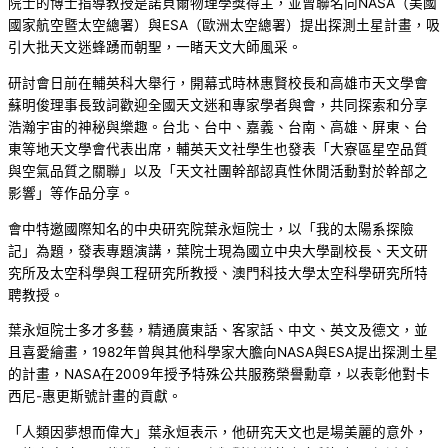
院士的博士指導教授是諾貝爾物理學獎得主，並曾聯名向NASA（美國
國家航空暨太空總署）與ESA（歐洲太空總署）提出探測土星計畫，吸
引大批天文迷蜂踴而朝聖，一睹天文大師風采。
研討會日前在輔英科大舉行，開幕式時林惠賢校長和高雄市天文學會
蘇明俊理事長致詞歡迎全國天文迷和專家學者與會，共同探索和分享
浩瀚宇宙的神秘與樂趣。台北、台中、嘉義、台南、高雄、屏東、台
東等地天文學會代表出席，輔英天文社學生也發表「大寮區星空品質
與空氣品質之關聯」以及「天文社團幹部認真性休閒活動對於幹部之
影響」等作品分享。
會中特邀國際知名的中央研究院葉永烜院士，以「我的太陽系探險
記」為題，發表專題演講，葉院士現為國立中央大學副校長、天文研
究所及太空科學與工程研究所教授、澳門科技大學太空科學研究所特
聘教授。
葉永烜院士多才多藝，精通廣東話、客家話、中文、英文及德文，並
且喜愛繪畫，1982年曾與其他科學家大膽向NASA與ESA提出探測土星
的計畫，NASA在2009年授予特殊公共服務榮譽勳章，以表彰他對卡
西尼-惠更斯號計畫的貢獻。
「人類因夢想而偉大」葉永烜表示，他研究天文也是場美麗的意外，