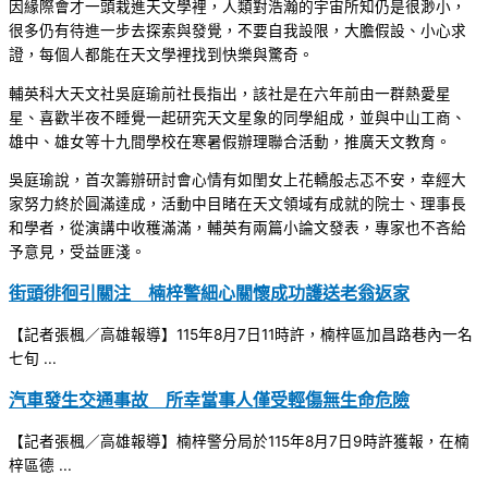
因緣際會才一頭栽進天文學裡，人類對浩瀚的宇宙所知仍是很渺小，
很多仍有待進一步去探索與發覺，不要自我設限，大膽假設、小心求
證，每個人都能在天文學裡找到快樂與驚奇。
輔英科大天文社吳庭瑜前社長指出，該社是在六年前由一群熱愛星
星、喜歡半夜不睡覺一起研究天文星象的同學組成，並與中山工商、
雄中、雄女等十九間學校在寒暑假辦理聯合活動，推廣天文教育。
吳庭瑜說，首次籌辦研討會心情有如閨女上花轎般忐忑不安，幸經大
家努力終於圓滿達成，活動中目睹在天文領域有成就的院士、理事長
和學者，從演講中收穫滿滿，輔英有兩篇小論文發表，專家也不吝給
予意見，受益匪淺。
街頭徘徊引關注 楠梓警細心關懷成功護送老翁返家
【記者張楓／高雄報導】115年8月7日11時許，楠梓區加昌路巷內一名
七旬 ...
汽車發生交通事故 所幸當事人僅受輕傷無生命危險
【記者張楓／高雄報導】楠梓警分局於115年8月7日9時許獲報，在楠
梓區德 ...