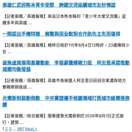
高雄仁武迎熊本青年使節 跨國交流延續城市友好情誼
【記者張楓／高雄報導】來自日本熊本縣的「青少年大使交流團」延
續多年與高雄 ...
一眼認出手機特徵 楠警與保全默契合作助失主失而復得
【記者張楓／高雄報導】楠梓分局於115年8月4日12時許，23歲陳姓少
女 ...
座無虛席展現基層動能 李振豪獲鄉親力挺 柯志恩承諾推動
城鄉均衡發展
【記者張楓／高雄報導】高雄市長候選人柯志恩日前前往美濃與地方
鄉親舉辦座談 ...
光電新制啟動倒數 中央實證攜手桃園場域打造城市綠電推進
鏈
【記者張楓／綜合報導】隨著建築光電新制於2026年8月1日正式施
行，建築 ...
1
2
3
...
881
Next »