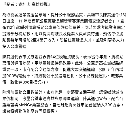
『記者：謝坤忠 高雄報導』
為改善客運業者經營環境、提升公車服務品質，高雄市長陳其邁今(13)
日出席「111年度模範公車駕駛長頒獎暨客運業關懷交流記者會」，宣
布112年起編列預算補足公車票價與運價票差，同時要求客運業者固定
提撥部分補貼款，用以提高駕駛長及從業人員薪資待遇，預估每位駕
駛長每年可增加2至4萬元收入，盼留住駕駛長人才，並吸引更多人力
投入公車營運。
陳其邁代表市民感謝並表揚14位模範駕駛長，表示從今年起，將補貼
票價與運價差額，用以駕駛長待遇改善。此外，公車是高雄城鄉路網
重要一環，市府配合交通部方案，促進大眾交通運輸，預計五年內增
加900輛電動車，持續朝公車加速電動化、公車路線捷運化、城鄉票
價一致化這3大目標努力。
除增加電動公車數量外，市府也進一步落實交通平權，讓偏鄉與城市
票價相同。考量台鐵串連高雄與原縣區運輸，陳其邁也宣布，配合台
鐵票證與MeNGo票證整合，自七月起將高雄市區台鐵納入399方案，
讓台鐵通勤族能享有同樣優惠。