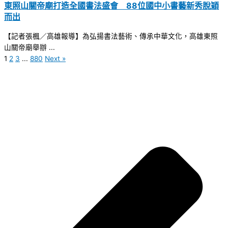
東照山關帝廟打造全國書法盛會 88位國中小書藝新秀脫穎
而出
【記者張楓／高雄報導】為弘揚書法藝術、傳承中華文化，高雄東照
山關帝廟舉辦 ...
1
2
3
...
880
Next »