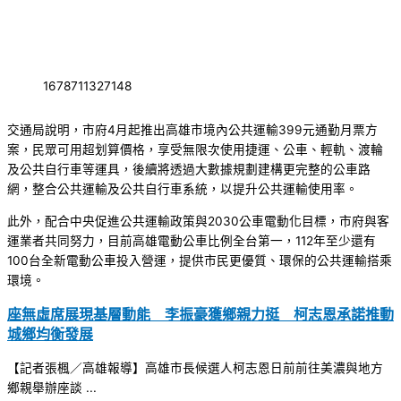
1678711327148
交通局說明，市府4月起推出高雄市境內公共運輸399元通勤月票方
案，民眾可用超划算價格，享受無限次使用捷運、公車、輕軌、渡輪
及公共自行車等運具，後續將透過大數據規劃建構更完整的公車路
網，整合公共運輸及公共自行車系統，以提升公共運輸使用率。
此外，配合中央促進公共運輸政策與2030公車電動化目標，市府與客
運業者共同努力，目前高雄電動公車比例全台第一，112年至少還有
100台全新電動公車投入營運，提供市民更優質、環保的公共運輸搭乘
環境。
座無虛席展現基層動能 李振豪獲鄉親力挺 柯志恩承諾推動
城鄉均衡發展
【記者張楓／高雄報導】高雄市長候選人柯志恩日前前往美濃與地方
鄉親舉辦座談 ...