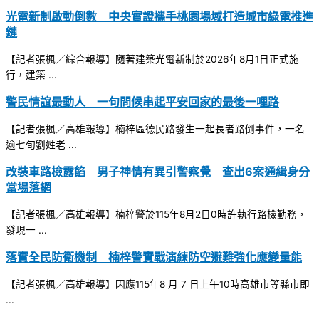
光電新制啟動倒數 中央實證攜手桃園場域打造城市綠電推進
鏈
【記者張楓／綜合報導】隨著建築光電新制於2026年8月1日正式施
行，建築 ...
警民情誼最動人 一句問候串起平安回家的最後一哩路
【記者張楓／高雄報導】楠梓區德民路發生一起長者路倒事件，一名
逾七旬劉姓老 ...
改裝車路檢露餡 男子神情有異引警察覺 查出6案通緝身分
當場落網
【記者張楓／高雄報導】楠梓警於115年8月2日0時許執行路檢勤務，
發現一 ...
落實全民防衛機制 楠梓警實戰演練防空避難強化應變量能
【記者張楓／高雄報導】因應115年8 月 7 日上午10時高雄市等縣市即
...