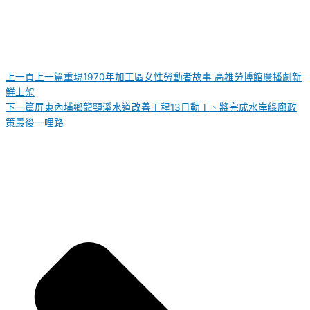
上一頁
上一篇
重現1970年加工區女性勞動者故事 高雄勞博館廣播劇新
鮮上架
下一篇
屏東內埔鄉龍頸溪水道改善工程13日動工、將完成水岸綠廊政
策最後一哩路