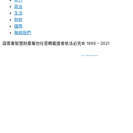
地方
政治
生活
財經
國際
聯絡我們
請尊重智慧財產權勿任意轉載違者依法必究
© 1995 – 2021
網頁設計
BY
種成網頁設計