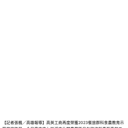
【記者張楓／高雄報導】高英工商再度榮獲2023餐旅群科食農教育示