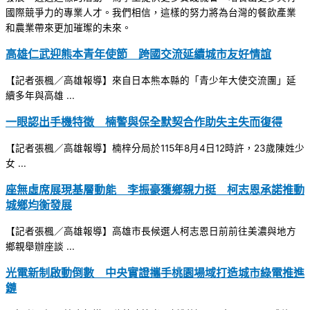
國際競爭力的專業人才。我們相信，這樣的努力將為台灣的餐飲產業
和農業帶來更加璀璨的未來。
高雄仁武迎熊本青年使節 跨國交流延續城市友好情誼
【記者張楓／高雄報導】來自日本熊本縣的「青少年大使交流團」延
續多年與高雄 ...
一眼認出手機特徵 楠警與保全默契合作助失主失而復得
【記者張楓／高雄報導】楠梓分局於115年8月4日12時許，23歲陳姓少
女 ...
座無虛席展現基層動能 李振豪獲鄉親力挺 柯志恩承諾推動
城鄉均衡發展
【記者張楓／高雄報導】高雄市長候選人柯志恩日前前往美濃與地方
鄉親舉辦座談 ...
光電新制啟動倒數 中央實證攜手桃園場域打造城市綠電推進
鏈