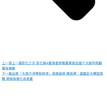
上一頁
上一篇
彰化之光 彰化縣4農漁會榮獲農業部全國十大綠色照顧
優良典範
下一篇
出席「大南方淨零新經濟」高峰論壇 陳其邁：面臨巨大轉型挑
戰 將碳負擔化為資產