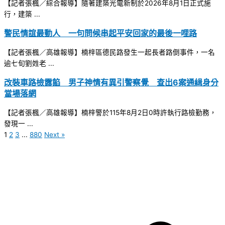
【記者張楓／綜合報導】隨著建築光電新制於2026年8月1日正式施
行，建築 ...
警民情誼最動人 一句問候串起平安回家的最後一哩路
【記者張楓／高雄報導】楠梓區德民路發生一起長者路倒事件，一名
逾七旬劉姓老 ...
改裝車路檢露餡 男子神情有異引警察覺 查出6案通緝身分
當場落網
【記者張楓／高雄報導】楠梓警於115年8月2日0時許執行路檢勤務，
發現一 ...
1
2
3
...
880
Next »