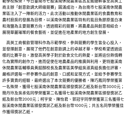
範學校殊榮，今日臺南市七股溪南休閒農業區呂友銘總幹事至高英工
商主辦「創意飲調大師級競賽」圓滿成功，為台南市七股溪南休閒農
業區注入了一陣新的活力。此次活動以推動休閒農業區的食農教育和
農村廚房的發展為目標，以溪南休閒農業區特有的虱目魚膠原蛋白凍
和海鹽為主要競賽方向，透過精彩的競賽，將農產品與創意相結合，
展現華麗璀璨的餐食藝術，並促進在地產業的地方創生發展。
高英工商餐飲管理科作為示範學校，參與競賽的學生皆全心投入，
並發揮創意，展現了他們在創意飲調上的卓越才華。學校希望透過這
樣的比賽平台，激發高英學子對於飲食文化的熱愛，並將這份熱情轉
化為實際的創作力，進而促使在地農產品的推廣與利用，更特邀溪南
休閒農業區輔導員黃韶顏校長及農業區美學組吳淑真組長擔任評審，
嚴格評選每一杯參賽作品的創意、口感和呈現方式，並給予參賽學生
許多寶貴的經驗，最終選出了本次競賽的優勝者，陳巧鳳同學榮獲第
一名殊榮，獲得七股溪南休閒農業區頒發獎狀乙紙及新台幣3000元；
簡丹玲及吳承佑同學榮獲第二名獲得七股溪南休閒農業區頒發獎狀乙
紙及新台幣2000元；柯宇安、陳怡君、郭冠宇同學榮獲第三名獲得七
股溪南休閒農業區頒發獎狀乙紙及新台幣1000元；共五名同學榮獲佳
作獲得獎狀乙紙。