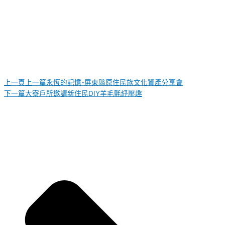
上一頁
上一篇
永恆的記憶-屏東縣原住民族文化資產分享會
下一篇
大寮戶所邀請新住民DIY羊毛氈紓壓趣