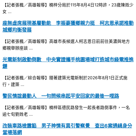
【記者張楓／高雄報導】楠梓分局於115年8月4日12時許，23歲陳姓少
女 ...
座無虛席展現基層動能 李振豪獲鄉親力挺 柯志恩承諾推動
城鄉均衡發展
【記者張楓／高雄報導】高雄市長候選人柯志恩日前前往美濃與地方
鄉親舉辦座談 ...
光電新制啟動倒數 中央實證攜手桃園場域打造城市綠電推進
鏈
【記者張楓／綜合報導】隨著建築光電新制於2026年8月1日正式施
行，建築 ...
警民情誼最動人 一句問候串起平安回家的最後一哩路
【記者張楓／高雄報導】楠梓區德民路發生一起長者路倒事件，一名
逾七旬劉姓老 ...
改裝車路檢露餡 男子神情有異引警察覺 查出6案通緝身分
當場落網