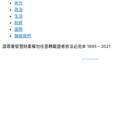
地方
政治
生活
財經
國際
聯絡我們
請尊重智慧財產權勿任意轉載違者依法必究
© 1995 – 2021
網頁設計
BY
種成網頁設計