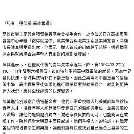
『記者：連益議 高雄報導』
高雄市勞工局與台積電慈善基金會攜手合作，於今(20)日在高雄國際
會議中心舉辦「徵得就是你」就業媒合與職業探索就業博覽會，高雄
市長陳其邁受邀出席，他表示，職人養成的訓練越早越好，透過職業
探索與就業媒合讓年輕人有更好的規劃及發展。
陳其邁表示，在他就任後的青年失業率逐年下降，自109年13.2%至
110、111年降到六都最低，市府特別重視高中職畢業的就業，因為世界
變化快速，領域與技術都在不斷更新，因此企業需才中最重要的是從
做中學，高中職畢業後如果能進行職業探索與就業媒合，就能夠更快
進入狀況，應付全球經濟的快速變遷。
陳其邁特別感謝台積電基金會，他們非常重視職人的養成訓練與珍惜
青年人才，培養年輕人能夠及早發覺自己的潛能與定位，並將興趣投
入職場，讓他們能夠經濟獨立、減輕家長負擔的同時，也能夠留在故
鄉工作。陳其邁對大榮高中表達感謝，他們重視人才的培訓，在職涯
各個領域培養學生的興趣，讓他們能夠快速找到自己適合且喜歡的工