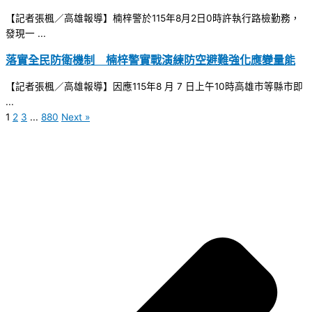
【記者張楓／高雄報導】楠梓警於115年8月2日0時許執行路檢勤務，
發現一 ...
落實全民防衛機制 楠梓警實戰演練防空避難強化應變量能
【記者張楓／高雄報導】因應115年8 月 7 日上午10時高雄市等縣市即
...
1
2
3
...
880
Next »