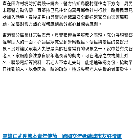
直在田洋村堤防打轉繞來繞去，警方告知烏龍村應往南下方向，周民
未聽警方勸告卻一直堅持己見往北向萬丹鄉香社村行駛，路旁民眾見
狀加入勸導，最後周男由員警以巡邏車安全載送返家交由渠家屬照
顧，家屬對警方熱心服務感到萬分窩心且深表感謝。
東港警分局長林志弘表示，員警積極為民服務之表現，充分展現警察
溫馨助人的一面，亦讓民眾感受到警察親民、便民與愛民的良好形
象。另呼籲民眾老人失智是高齡社會常有的現象之一，家中若有失智
老人，家屬應多注意自家年邁長者的動向，可在隨身之衣物繡上姓
名、聯繫電話等資料，若老人不幸走失時，能迅速確認身份，協助早
日找到親人，以免因為一時的疏忽，造成失智老人失蹤的憾事發生。
高雄仁武迎熊本青年使節 跨國交流延續城市友好情誼