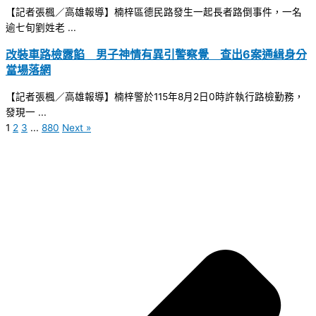
【記者張楓／高雄報導】楠梓區德民路發生一起長者路倒事件，一名
逾七旬劉姓老 ...
改裝車路檢露餡 男子神情有異引警察覺 查出6案通緝身分
當場落網
【記者張楓／高雄報導】楠梓警於115年8月2日0時許執行路檢勤務，
發現一 ...
1
2
3
...
880
Next »