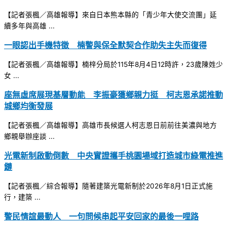
【記者張楓／高雄報導】來自日本熊本縣的「青少年大使交流團」延
續多年與高雄 ...
一眼認出手機特徵 楠警與保全默契合作助失主失而復得
【記者張楓／高雄報導】楠梓分局於115年8月4日12時許，23歲陳姓少
女 ...
座無虛席展現基層動能 李振豪獲鄉親力挺 柯志恩承諾推動
城鄉均衡發展
【記者張楓／高雄報導】高雄市長候選人柯志恩日前前往美濃與地方
鄉親舉辦座談 ...
光電新制啟動倒數 中央實證攜手桃園場域打造城市綠電推進
鏈
【記者張楓／綜合報導】隨著建築光電新制於2026年8月1日正式施
行，建築 ...
警民情誼最動人 一句問候串起平安回家的最後一哩路