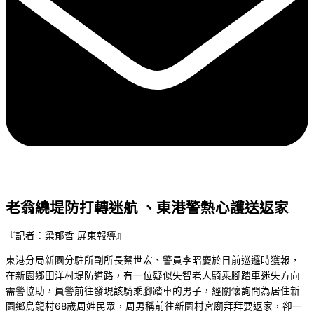
老翁繞堤防打轉迷航 、東港警熱心護送返家
『記者：梁郁哲 屏東報導』
東港分局新園分駐所副所長蔡世宏、警員李昭慶於日前巡邏時獲報，
在新園鄉田洋村堤防道路，有一位疑似失智老人騎乘腳踏車迷失方向
需警協助，員警前往發現該騎乘腳踏車的男子，經關懷詢問為居住新
園鄉烏龍村68歲周姓民眾，周男稱前往新園村宮廟拜拜要返家，卻一