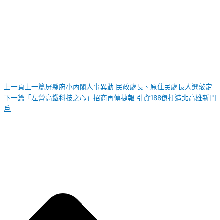
上一頁
上一篇
屏縣府小內閣人事異動 民政處長、原住民處長人選敲定
下一篇
「左營高鐵科技之心」招商再傳捷報 引資188億打造北高雄新門
戶