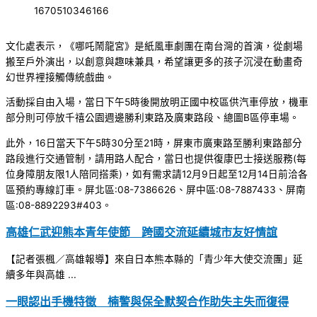
1670510346166
文化處表示，《哪吒鬧龍宮》是紙風車劇團在南台灣的首演，從劇場
搬至戶外演出，以創意與趣味兼具，希望讓更多的孩子沉浸在動畫奇
幻世界裡接觸傳統戲曲。
活動採自由入場，當日下午5時後開放明正國中校區供汽車停放，機車
部分則可停放千禧公園週邊勝利東路及廣東路段、總圖B區停車場。
此外，16日當天下午5時30分至21時，屏東市廣東路至勝利東路部分
路段進行交通管制，請用路人配合，當日也提供復康巴士接送服務(每
位身障朋友限1人陪同搭乘)，如有需求請12月9日起至12月14日前洽各
區預約專線訂車。屏北區:08-7386626、屏中區:08-7887433、屏南
區:08-8892293#403。
高雄仁武迎熊本青年使節 跨國交流延續城市友好情誼
【記者張楓／高雄報導】來自日本熊本縣的「青少年大使交流團」延
續多年與高雄 ...
一眼認出手機特徵 楠警與保全默契合作助失主失而復得