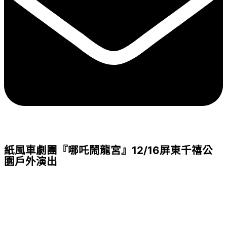
紙風車劇團『哪吒鬧龍宮』12/16屏東千禧公
園戶外演出