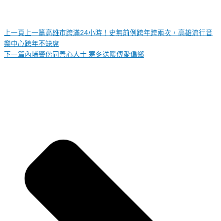
上一頁
上一篇
高雄市跨滿24小時！史無前例跨年跨兩次，高雄流行音
樂中心跨年不缺席
下一篇
內埔警偕同善心人士 寒冬送暖傳愛偏鄉