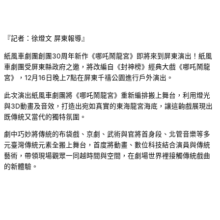
『記者：徐燈文 屏東報導』
紙風車劇團創團30周年新作《哪吒鬧龍宮》即將來到屏東演出！紙風
車劇團受屏東縣政府之邀，將改編自《封神榜》經典大戲《哪吒鬧龍
宮》，12月16日晚上7點在屏東千禧公園進行戶外演出。
此次演出紙風車劇團將《哪吒鬧龍宮》重新編排搬上舞台，利用燈光
與3D動畫及音效，打造出宛如真實的東海龍宮海底，讓這齣戲展現出
既傳統又當代的獨特氛圍。
劇中巧妙將傳統的布袋戲、京劇、武術與官將首身段、北管音樂等多
元臺灣傳統元素全搬上舞台，首度將動畫、數位科技結合演員與傳統
藝術，帶領現場觀眾一同越時間與空間，在劇場世界裡接觸傳統戲曲
的新體驗。