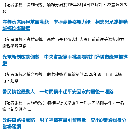
【記者張楓／高雄報導】楠梓分局於115年8月4日12時許，23歲陳姓少
女 ...
座無虛席展現基層動能 李振豪獲鄉親力挺 柯志恩承諾推動
城鄉均衡發展
【記者張楓／高雄報導】高雄市長候選人柯志恩日前前往美濃與地方
鄉親舉辦座談 ...
光電新制啟動倒數 中央實證攜手桃園場域打造城市綠電推進
鏈
【記者張楓／綜合報導】隨著建築光電新制於2026年8月1日正式施
行，建築 ...
警民情誼最動人 一句問候串起平安回家的最後一哩路
【記者張楓／高雄報導】楠梓區德民路發生一起長者路倒事件，一名
逾七旬劉姓老 ...
改裝車路檢露餡 男子神情有異引警察覺 查出6案通緝身分
當場落網