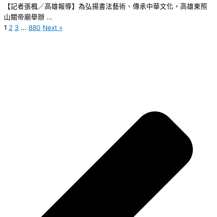
【記者張楓／高雄報導】為弘揚書法藝術、傳承中華文化，高雄東照
山關帝廟舉辦 ...
1
2
3
...
880
Next »