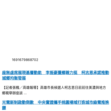
1691679868702
座無虛席展現基層動能 李振豪獲鄉親力挺 柯志恩承諾推動
城鄉均衡發展
【記者張楓／高雄報導】高雄市長候選人柯志恩日前前往美濃與地方
鄉親舉辦座談 ...
光電新制啟動倒數 中央實證攜手桃園場域打造城市綠電推進
鏈