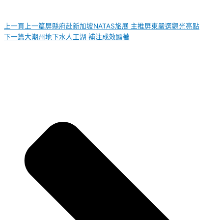
上一頁
上一篇
屏縣府赴新加坡NATAS旅展 主推屏東嚴選觀光亮點
下一篇
大潮州地下水人工湖 補注成效顯著