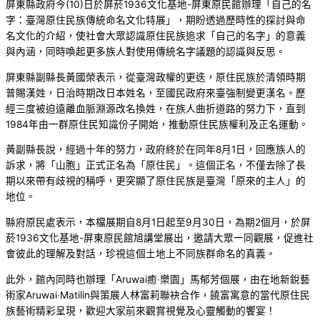
屏東縣政府今(10)日於屏菸1936文化基地-屏東原民館辦理「自己的名
字：臺灣原住民族傳統命名文化特展」，期盼透過歷時性的探討與命
名文化的介紹，使社會大眾認識原住民族追求「自己的名字」的意義
與內涵，同時喚起更多族人對使用傳統名字議題的認識與反思。
屏東縣副縣長黃國榮表示，從臺灣政權的更迭，原住民族於清領時期
普賜漢姓，日治時期改日本姓名，至國民政府來臺強制變更漢名。歷
經三度被迫遠離血脈淵源改名換姓，在族人曲折道路的努力下，直到
1984年由一群原住民知識份子開始，推動原住民族權利及正名運動。
黃副縣長說，經過十年的努力，政府終於在同年8月1日，回應族人的
訴求，將「山胞」正式正名為「原住民」。這個正名，不僅去除了長
期以來帶有歧視的稱呼，更突顯了原住民族是臺灣「原來的主人」的
地位。
縣府原民處表示，本檔展期自8月1日起至9月30日，為期2個月，於屏
菸1936文化基地-屏東原民館旭講堂展出，邀請大眾一同觀展，促進社
會彼此的理解及對話，珍視這個土地上不同族群命名的真義。
此外，館內同時也辦理「Aruwai癒‧樂園」馬郁芳個展，由在地新銳藝
術家Aruwai‧Matilin與策展人林富莉聯袂合作，饒富寓意的當代原住民
族藝術精彩呈現，歡迎大家前來觀賞視覺及心靈觸動的饗宴！