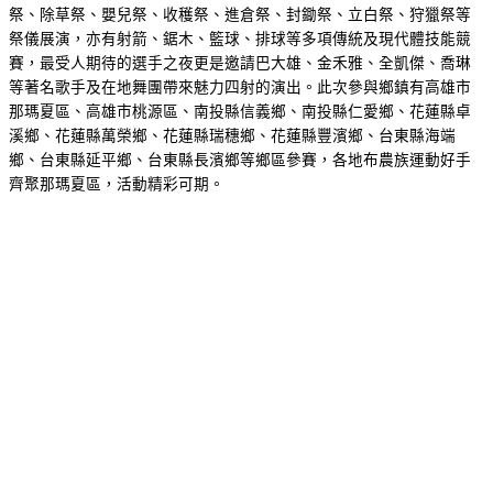
祭、除草祭、嬰兒祭、收穫祭、進倉祭、封鋤祭、立白祭、狩獵祭等
祭儀展演，亦有射箭、鋸木、籃球、排球等多項傳統及現代體技能競
賽，最受人期待的選手之夜更是邀請巴大雄、金禾雅、全凱傑、喬琳
等著名歌手及在地舞團帶來魅力四射的演出。此次參與鄉鎮有高雄市
那瑪夏區、高雄市桃源區、南投縣信義鄉、南投縣仁愛鄉、花蓮縣卓
溪鄉、花蓮縣萬榮鄉、花蓮縣瑞穗鄉、花蓮縣豐濱鄉、台東縣海端
鄉、台東縣延平鄉、台東縣長濱鄉等鄉區參賽，各地布農族運動好手
齊聚那瑪夏區，活動精彩可期。