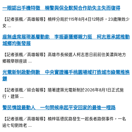
一眼認出手機特徵 楠警與保全默契合作助失主失而復得
【記者張楓／高雄報導】楠梓分局於115年8月4日12時許，23歲陳姓少
女 ...
座無虛席展現基層動能 李振豪獲鄉親力挺 柯志恩承諾推動
城鄉均衡發展
【記者張楓／高雄報導】高雄市長候選人柯志恩日前前往美濃與地方
鄉親舉辦座談 ...
光電新制啟動倒數 中央實證攜手桃園場域打造城市綠電推進
鏈
【記者張楓／綜合報導】隨著建築光電新制於2026年8月1日正式施
行，建築 ...
警民情誼最動人 一句問候串起平安回家的最後一哩路
【記者張楓／高雄報導】楠梓區德民路發生一起長者路倒事件，一名
逾七旬劉姓老 ...