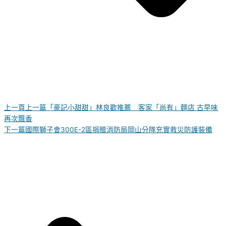
上一頁
上一篇
「豪記小甜甜」林良歡推薦 客家「尚有」麵店 古早味
再次飄香
下一篇
國際獅子會300E-2區捐贈消防局岡山分隊充實救災防護裝備