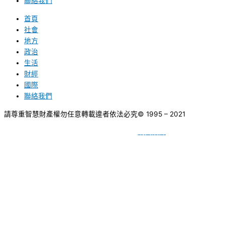
聯絡我們
首頁
社會
地方
政治
生活
財經
國際
聯絡我們
請尊重智慧財產權勿任意轉載違者依法必究
© 1995 – 2021
網頁設計
BY
種成網頁設計