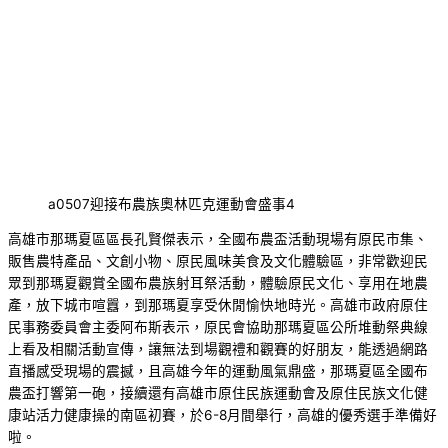
a0507迎接布農族奧林匹克運動會盛事4
高雄市那瑪夏區區長孔賢傑表示，全國布農盃活動現場有原民市集、
販售農特產品、文創小物、原民風味美食及文化體驗區，非常歡迎民
眾到那瑪夏觀賞全國布農族射耳祭活動，體驗原民文化、享用在地農
產，放下城市喧囂，到那瑪夏享受休閒愉快地時光。高雄市政府原住
民事務委員會主委阿布斯表示，原民會協助那瑪夏區公所堆動祭典線
上看及相關活動宣傳，讓無法到場觀禮和觀賽的好朋友，能透過網路
直播感受現場的震撼，且高雄今年的運動風氣鼎盛，那瑪夏區全國布
農盃打響第一砲，接續還有高雄市原住民族運動會及原住民族文化健
康站活力健康操的南區初賽，於6-8月間舉行，高雄的優秀選手準備好
啦。