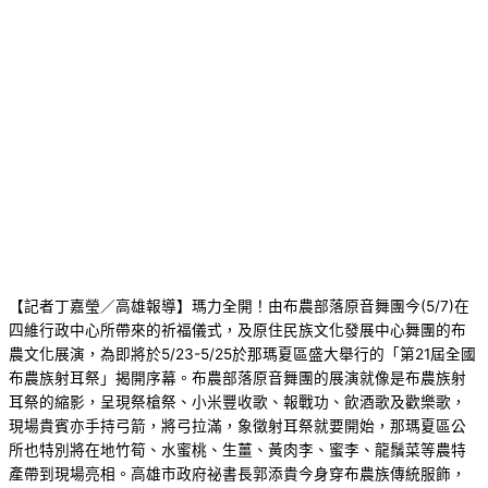
【記者丁嘉瑩／高雄報導】瑪力全開！由布農部落原音舞團今(5/7)在
四維行政中心所帶來的祈福儀式，及原住民族文化發展中心舞團的布
農文化展演，為即將於5/23-5/25於那瑪夏區盛大舉行的「第21屆全國
布農族射耳祭」揭開序幕。布農部落原音舞團的展演就像是布農族射
耳祭的縮影，呈現祭槍祭、小米豐收歌、報戰功、飲酒歌及歡樂歌，
現場貴賓亦手持弓箭，將弓拉滿，象徵射耳祭就要開始，那瑪夏區公
所也特別將在地竹筍、水蜜桃、生薑、黃肉李、蜜李、龍鬚菜等農特
產帶到現場亮相。高雄市政府祕書長郭添貴今身穿布農族傳統服飾，