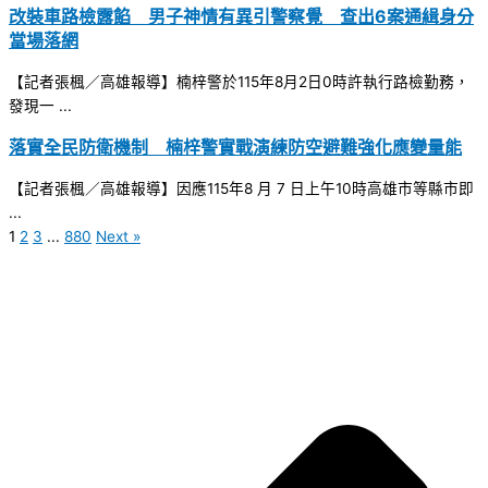
改裝車路檢露餡 男子神情有異引警察覺 查出6案通緝身分
當場落網
【記者張楓／高雄報導】楠梓警於115年8月2日0時許執行路檢勤務，
發現一 ...
落實全民防衛機制 楠梓警實戰演練防空避難強化應變量能
【記者張楓／高雄報導】因應115年8 月 7 日上午10時高雄市等縣市即
...
1
2
3
...
880
Next »