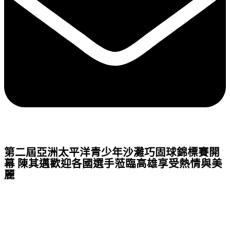
第二屆亞洲太平洋青少年沙灘巧固球錦標賽開
幕 陳其邁歡迎各國選手蒞臨高雄享受熱情與美
麗