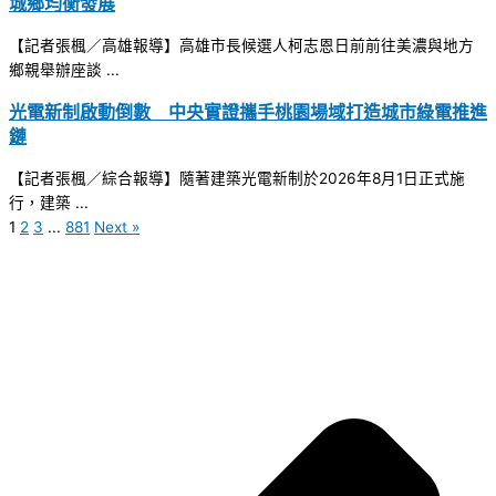
城鄉均衡發展
【記者張楓／高雄報導】高雄市長候選人柯志恩日前前往美濃與地方
鄉親舉辦座談 ...
光電新制啟動倒數 中央實證攜手桃園場域打造城市綠電推進
鏈
【記者張楓／綜合報導】隨著建築光電新制於2026年8月1日正式施
行，建築 ...
1
2
3
...
881
Next »