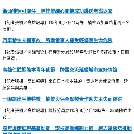
街頭徘徊引關注 楠梓警細心關懷成功護送老翁返家
【記者張楓／高雄報導】115年8月7日11時許，楠梓區加昌路巷內一名
七旬 ...
汽車發生交通事故 所幸當事人僅受輕傷無生命危險
【記者張楓／高雄報導】楠梓警分局於115年8月7日9時許獲報，在楠
梓區德 ...
高雄仁武迎熊本青年使節 跨國交流延續城市友好情誼
【記者張楓／高雄報導】來自日本熊本縣的「青少年大使交流團」延
續多年與高雄 ...
一眼認出手機特徵 楠警與保全默契合作助失主失而復得
【記者張楓／高雄報導】楠梓分局於115年8月4日12時許，23歲陳姓少
女 ...
座無虛席展現基層動能 李振豪獲鄉親力挺 柯志恩承諾推動