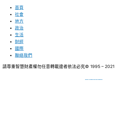
首頁
社會
地方
政治
生活
財經
國際
聯絡我們
請尊重智慧財產權勿任意轉載違者依法必究
© 1995 – 2021
網頁設計
BY
種成網頁設計