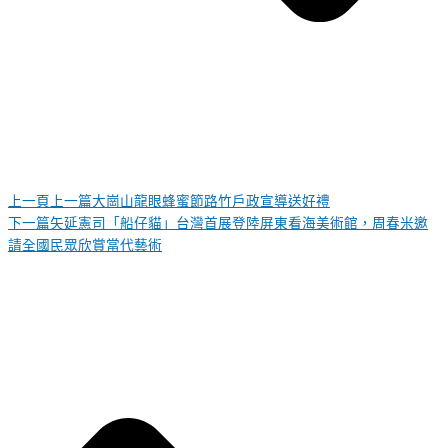
上一頁
上一篇
大崗山龍眼蜂蜜節路竹戶政宣導送好禮
下一篇
矢延憲司「船仔貓」台灣首展登陸屏東看海美術館，周春米邀
請全國民眾欣賞當代藝術