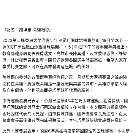
『記者：謝坤忠 高雄報導』
2023第二屆亞洲太平洋青少年沙灘巧固球錦標賽於8月18日至20日一
連3天在高雄鳳山沙灘排球場開打，今(19)日下午的賽事開幕典禮上，
教育部體育署副署長房瑞文、高雄市長陳其邁，及立委邱志偉、許智
傑、林岱樺等貴賓出席。陳其邁歡迎各國選手蒞臨高雄，希望大家在
享受比賽之餘，可以在高雄發現這座城市的美好。
陳其邁向參與的各國選手表達歡迎之意，且期盼大家把賽事之餘的時
間花在高雄，將發現高雄是一座溫暖與美麗的城市。高雄亦珍惜人權
及自由價值，他也認為即是巧固球所代表的精神。
市府運動發展局表示，台灣已連續43年在巧固球運動上獲得佳績，國
際巧固球總會與亞太巧固球總會都設立在台灣。本次開幕典禮邀請各
國巧固球代表共同見證，由市長陳其邁、國際總會會長黃進成、亞太
總會會長高俊雄共同完成揭牌儀式，宣告巧固球雙總會設置在高雄。
此外，運發局表示，睽違6年高雄再度舉辦國際性巧固球賽事，本次參