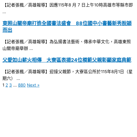
【記者張楓／高雄報導】因應115年8 月 7 日上午10時高雄市等縣市即
...
東照山關帝廟打造全國書法盛會 88位國中小書藝新秀脫穎
而出
【記者張楓／高雄報導】為弘揚書法藝術、傳承中華文化，高雄東照
山關帝廟舉辦 ...
父愛如山薪火相傳 大寮區表揚24位模範父親彰顯家庭典範
【記者張楓／高雄報導】迎接父親節，大寮區公所於115年8月1日（星
期六） ...
1
2
3
...
880
Next »