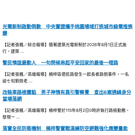
光電新制啟動倒數 中央實證攜手桃園場域打造城市綠電推進
鏈
【記者張楓／綜合報導】隨著建築光電新制於2026年8月1日正式施
行，建築 ...
警民情誼最動人 一句問候串起平安回家的最後一哩路
【記者張楓／高雄報導】楠梓區德民路發生一起長者路倒事件，一名
逾七旬劉姓老 ...
改裝車路檢露餡 男子神情有異引警察覺 查出6案通緝身分
當場落網
【記者張楓／高雄報導】楠梓警於115年8月2日0時許執行路檢勤務，
發現一 ...
落實全民防衛機制 楠梓警實戰演練防空避難強化應變量能