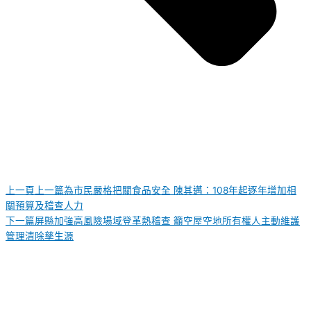
上一頁
上一篇
為市民嚴格把關食品安全 陳其邁：108年起逐年增加相
關預算及稽查人力
下一篇
屏縣加強高風險場域登革熱稽查 籲空屋空地所有權人主動維護
管理清除孳生源