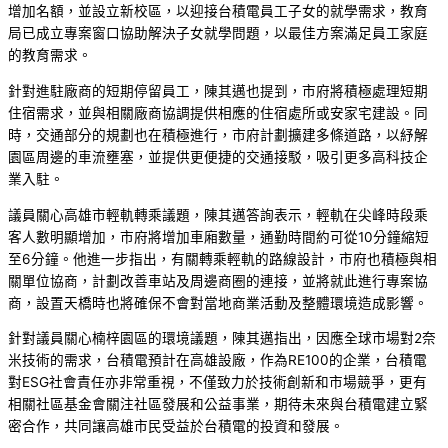
增加名額，並設立新校區，以迎接台積電員工子女的就學需求，教育
局已成立專案窗口協助解決子女就學問題，以最佳方案滿足員工家庭
的教育需求。
針對進駐廠商的短期停留員工，陳其邁也提到，市府將積極處理短期
住宿需求，並與相關廠商協調提供相應的住宿處所或安家宅建設。同
時，交通部分的規劃也在積極進行，市府計劃擴建多條道路，以紓解
園區周邊的車流壅塞，並提供更便捷的交通接駁，吸引更多高科技企
業入駐。
議員關心高雄市輕軌轉乘議題，陳其邁答詢表示，輕軌在尖峰時段乘
客人數明顯增加，市府將增加車廂數量，通勤時間約可從10分鐘縮短
至6分鐘。他進一步指出，有關轉乘輕軌的路線設計，市府也積極與相
關單位協商，計劃改善車站及周邊商圈的連接，並將就此進行專案協
商，設置天橋時也將確保不會對當地商業活動及整體環境造成影響。
針對議員關心楠梓園區的環境議題，陳其邁指出，因應全球市場對2奈
米技術的需求，台積電預計在高雄設廠，作為RE100的企業，台積電
對ESG社會責任亦非常重視，不僅致力於技術創新和市場競爭，更有
相關社區基金會關注社區發展和公益事業，期待未來與台積電建立緊
密合作，共同讓高雄市民受益於台積電的投資和發展。