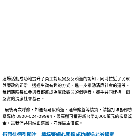
這場活動成功地提升了員工對反貪及反賄選的認知，同時拉近了民眾
與廉政的距離，透過生動有趣的方式，進一步推動清廉社會的建設。
我們期盼每位參與者都能成為廉政觀念的倡導者，攜手共同建構一個
堅實的清廉社會基石。
最後再次呼籲，如遇有疑似賄選、選舉賭盤等情資，請撥打法務部檢
舉專線 0800-024-099#4，最高還可獲得新台幣2,000萬元的檢舉獎
金，讓我們共同端正選風、守護民主價值。
街頭徘徊引關注 楠梓警細心關懷成功護送老翁返家