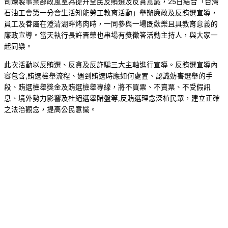
司煉製事業部政風室為提升全民反賄選及反貪意識，25日結合「台灣
石油工會第一分會生活知能勞工教育活動」舉辦廉政及反賄選宣導，
員工及眷屬在澄清湖畔烤肉時，一同參與一場既歡樂且具教育意義的
廉政宣導。當天執行長許晋榮也串場有獎徵答活動主持人，與大家一
起同樂。
此次活動以反賄選、反貪及反詐騙三大主軸進行宣導。反賄選宣導內
容包含,賄選檢舉流程、遇到賄選時應如何處置、認識妨害選舉的手
段、賄選檢舉獎金及賄選檢舉專線，將不買票、不賣票、不受假訊
息、境外勢力影響及杜絕選舉賭盤等,反賄選理念深植民眾，建立正確
之法治觀念，提高公民意識。