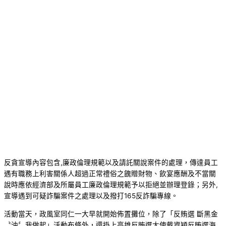
反貪宣導內容包含,廉政倫理規範以及請託關說案件的處理，傳達員工
遇有職務上利害關係人超過正常禮俗之餽贈財物、飲宴應酬及不當關
說時應依經濟部及所屬員工廉政倫理規範予以拒絕並辦理登錄；另外,
宣導遇到可疑詐騙案件之處理以及撥打165反詐騙專線。
活動當天，政風室同仁一大早就開始佈置攤位，除了「反賄選 斷黑金
〝油〞我做起」活動布條外，還掛上高雄反賄選大使戴資穎反賄選海