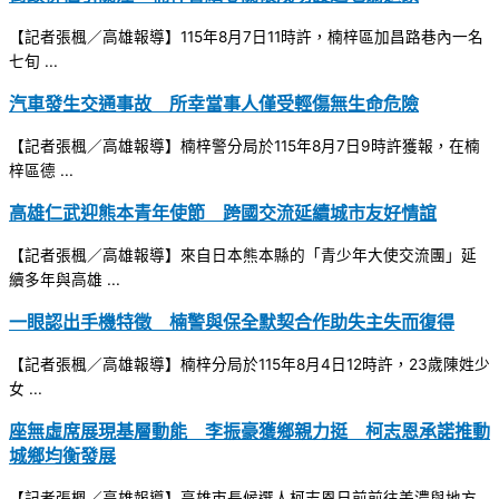
【記者張楓／高雄報導】115年8月7日11時許，楠梓區加昌路巷內一名
七旬 ...
汽車發生交通事故 所幸當事人僅受輕傷無生命危險
【記者張楓／高雄報導】楠梓警分局於115年8月7日9時許獲報，在楠
梓區德 ...
高雄仁武迎熊本青年使節 跨國交流延續城市友好情誼
【記者張楓／高雄報導】來自日本熊本縣的「青少年大使交流團」延
續多年與高雄 ...
一眼認出手機特徵 楠警與保全默契合作助失主失而復得
【記者張楓／高雄報導】楠梓分局於115年8月4日12時許，23歲陳姓少
女 ...
座無虛席展現基層動能 李振豪獲鄉親力挺 柯志恩承諾推動
城鄉均衡發展
【記者張楓／高雄報導】高雄市長候選人柯志恩日前前往美濃與地方