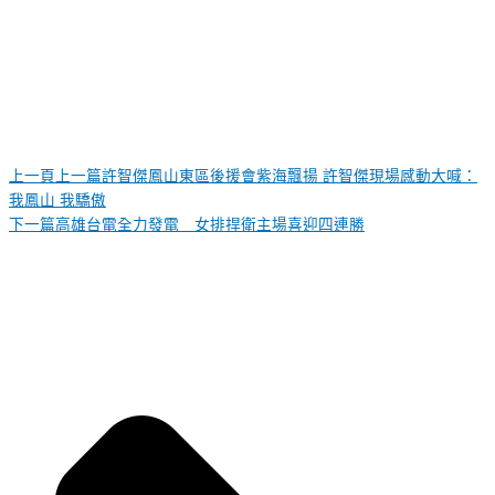
上一頁
上一篇
許智傑鳳山東區後援會紫海飄揚 許智傑現場感動大喊：
我鳳山 我驕傲
下一篇
高雄台電全力發電 女排捍衛主場喜迎四連勝