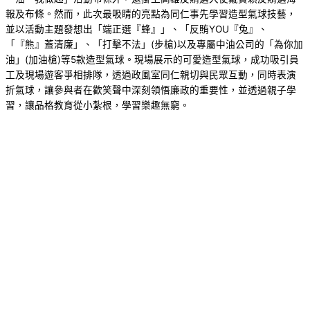
報及布條。然而，此次最吸睛的亮點為同仁事先學習造型氣球技藝，
並以活動主題發想出「端正選『蜂』」、「反賄YOU『兔』、
「『熊』蓋清廉」、「打擊不法」(步槍)以及專屬中油公司的「為你加
油」(加油槍)等5款造型氣球。現場展示的可愛造型氣球，成功吸引員
工及現場遊客爭相排隊，透過政風室同仁親切與民眾互動，同時表演
折氣球，讓參與者在歡笑聲中深刻領悟廉政的重要性，並透過親子學
習，讓品格教育從小紮根，學習樂趣無窮。