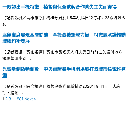
一眼認出手機特徵 楠警與保全默契合作助失主失而復得
【記者張楓／高雄報導】楠梓分局於115年8月4日12時許，23歲陳姓少
女 ...
座無虛席展現基層動能 李振豪獲鄉親力挺 柯志恩承諾推動
城鄉均衡發展
【記者張楓／高雄報導】高雄市長候選人柯志恩日前前往美濃與地方
鄉親舉辦座談 ...
光電新制啟動倒數 中央實證攜手桃園場域打造城市綠電推進
鏈
【記者張楓／綜合報導】隨著建築光電新制於2026年8月1日正式施
行，建築 ...
1
2
3
...
881
Next »