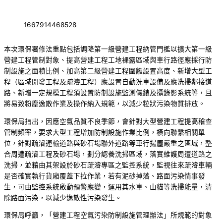
1667914468528
本次環保署修法重點包括調降第一級營建工程納管門檻以擴大第一級
營建工程管制對象、提高營建工程工地裸露區域與車行路徑應採行防
制設施之面積比例、加高第二級營建工程圍籬設置高度、新增大型工
程（區域開發工程及疏濬工程）應設置自動洗車設備及應洗掃鄰接道
路、新增一定規模工程須設置防制設施監測儀錶及攝錄影系統等，且
將易致粉塵逸散作業及操作納入規範，以減少粒狀污染物質排放。
環保局指出，因應空氣品質不良季節，會針對大型營建工程提高稽查
管制頻率，要求大型工程增加防制設施作業比例，橫向聯繫相關單
位，針對疏濬運輸道路與砂石場聯外道路等車行揚塵嚴重之區域，整
合周遭疏濬工程及砂石場，劃分認養洗掃區域，落實維護周遭道路之
洗掃，並藉由其架設於砂石疏濬專區之監控系統，監視往來疏濬車輛
是否確實執行貨廂覆蓋下拉作業，若有泥砂掉落、路面污染情事發
生，可由監控系統啟動預警應變，運用其水車、山貓等洗掃能量，清
除路面污染，以減少逸散性污染發生。
環保局呼籲，「營建工程空氣污染防制設施管理辦法」所規範的對象