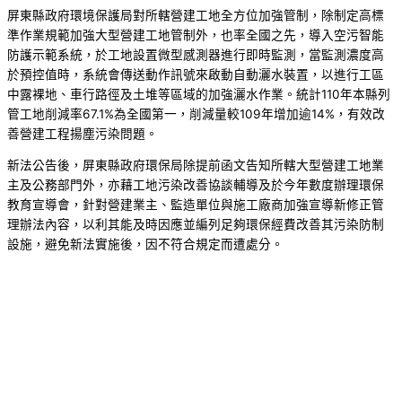
屏東縣政府環境保護局對所轄營建工地全方位加強管制，除制定高標
準作業規範加強大型營建工地管制外，也率全國之先，導入空污智能
防護示範系統，於工地設置微型感測器進行即時監測，當監測濃度高
於預控值時，系統會傳送動作訊號來啟動自動灑水裝置，以進行工區
中露裸地、車行路徑及土堆等區域的加強灑水作業。統計110年本縣列
管工地削減率67.1%為全國第一，削減量較109年增加逾14%，有效改
善營建工程揚塵污染問題。
新法公告後，屏東縣政府環保局除提前函文告知所轄大型營建工地業
主及公務部門外，亦藉工地污染改善協談輔導及於今年數度辦理環保
教育宣導會，針對營建業主、監造單位與施工廠商加強宣導新修正管
理辦法內容，以利其能及時因應並編列足夠環保經費改善其污染防制
設施，避免新法實施後，因不符合規定而遭處分。