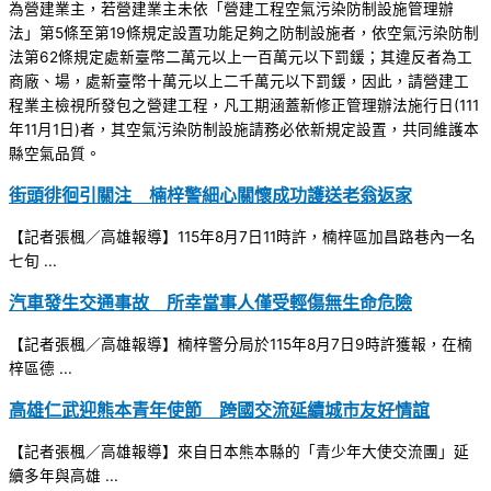
為營建業主，若營建業主未依「營建工程空氣污染防制設施管理辦
法」第5條至第19條規定設置功能足夠之防制設施者，依空氣污染防制
法第62條規定處新臺幣二萬元以上一百萬元以下罰鍰；其違反者為工
商廠、場，處新臺幣十萬元以上二千萬元以下罰鍰，因此，請營建工
程業主檢視所發包之營建工程，凡工期涵蓋新修正管理辦法施行日(111
年11月1日)者，其空氣污染防制設施請務必依新規定設置，共同維護本
縣空氣品質。
街頭徘徊引關注 楠梓警細心關懷成功護送老翁返家
【記者張楓／高雄報導】115年8月7日11時許，楠梓區加昌路巷內一名
七旬 ...
汽車發生交通事故 所幸當事人僅受輕傷無生命危險
【記者張楓／高雄報導】楠梓警分局於115年8月7日9時許獲報，在楠
梓區德 ...
高雄仁武迎熊本青年使節 跨國交流延續城市友好情誼
【記者張楓／高雄報導】來自日本熊本縣的「青少年大使交流團」延
續多年與高雄 ...