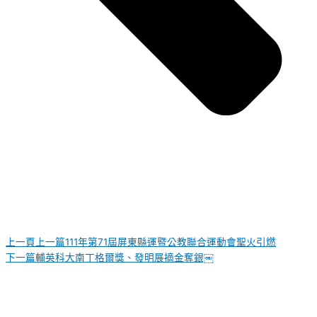
上一頁
上一篇
111年第71屆屏東縣運暨公教聯合運動會聖火引燃
下一篇
輔英科大南丁格爾獎、發明展摘金奪銀￼