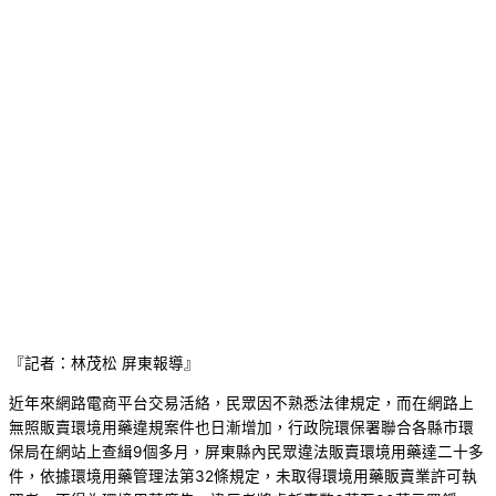
『記者：林茂松 屏東報導』
近年來網路電商平台交易活絡，民眾因不熟悉法律規定，而在網路上
無照販賣環境用藥違規案件也日漸增加，行政院環保署聯合各縣市環
保局在網站上查緝9個多月，屏東縣內民眾違法販賣環境用藥達二十多
件，依據環境用藥管理法第32條規定，未取得環境用藥販賣業許可執