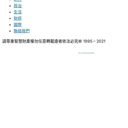
政治
生活
財經
國際
聯絡我們
請尊重智慧財產權勿任意轉載違者依法必究
© 1995 – 2021
網頁設計
BY
種成網頁設計