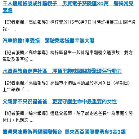
千人追蹤帳號成詐騙幌子 男買電子菸險匯30萬 警揭常見
套路
【記者張楓／高雄報導】楠梓警於115年8月7日14時許接獲玉山銀行通
報， ...
汽車追撞1車受損 駕駛乘客送醫幸無大礙
【記者張楓／高雄報導】楠梓區發生一起計程車翻覆交通事故，雙方
駕駛及乘客送 ...
水資源教育走進社區 坪頂里趣味闖關凝聚環保行動力
【記者張楓／高雄報導】高雄市小港區坪頂里於本月9 日（星期日）
上午舉辦「 ...
父親節不只祝福爸爸 更要守護生命中最重要的女性
【記者張楓／綜合報導】適逢父親節，除了感謝爸爸長年為家庭辛勞
付出，也別忘 ...
臺灣果凍藝術再耀國際舞台 馬來西亞國際賽勇奪5金3銀