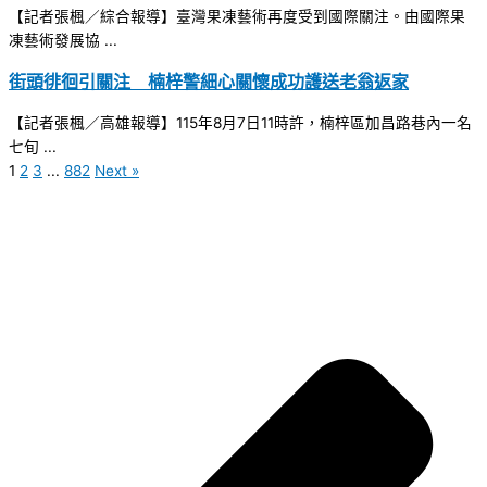
【記者張楓／綜合報導】臺灣果凍藝術再度受到國際關注。由國際果
凍藝術發展協 ...
街頭徘徊引關注 楠梓警細心關懷成功護送老翁返家
【記者張楓／高雄報導】115年8月7日11時許，楠梓區加昌路巷內一名
七旬 ...
1
2
3
...
882
Next »