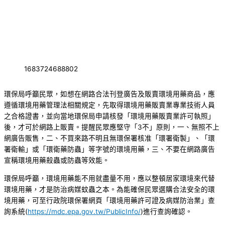
1683724688802
環保局呼籲民眾，如想在網路合法刊登廣告及販賣環境用藥商品，應
遵循環境用藥管理法相關規定，先取得環境用藥販賣業專業技術人員
之合格證書，並向當地環保局申請核發「環境用藥販賣業許可執照」
後，才可於網路上販賣。提醒民眾應堅守「3不」原則，一、無照不上
網廣告販售，二、不買來路不明且無環保署核准「環署衛製」、「環
署衛輸」或「環衛藥防蟲」等字號的環境用藥，三、不要在網路廣告
宣稱環境用藥殺蟲或防蟲等效能。
環保局呼籲，環境用藥能不用就盡量不用，應以整頓居家環境來代替
環境用藥，才是防治病媒蚊蟲之本。為能確保民眾選購合法安全的環
境用藥，可至行政院環保署網頁「環境用藥許可證及病媒防治業」查
詢系統(
https://mdc.epa.gov.tw/PublicInfo/
)進行查詢確認。