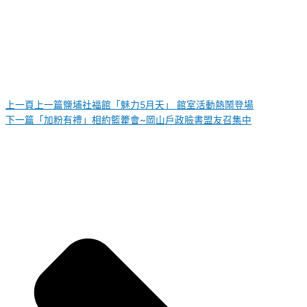
上一頁
上一篇
鹽埔社福館「魅力5月天」 館室活動熱鬧登場
下一篇
「加粉有禮」相約籃籗會~岡山戶政臉書盟友召集中