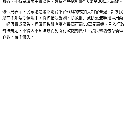
照者，不得為環境用藥廣告，違反者將處新臺幣6萬至30萬元罰鍰。
環保局表示，民眾透過網路電商平台來購物或拍賣相當普遍，許多民
眾在不知法令情況下，將包括殺蟲劑、防蚊掛片或防蚊液等環境用藥
上網販賣或廣告，經環保機關查獲者最高可罰30萬元罰鍰，且依行政
罰法規定，不得因不知法規而免除行政處罰責任，請民眾切勿存僥倖
心態，得不償失。