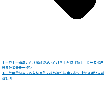
上一頁
上一篇
屏東內埔鄉龍頸溪水道改善工程13日動工、將完成水岸
綠廊政策最後一哩路
下一篇
喧囂過後、獨留垃圾菸味檳榔渣垃圾 東港警火速追查嫌疑人到
案說明