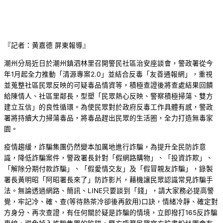
『記者：黄嘉德 屏東報導』
潮州分局近日於潮州鎮泗林里召開警民社區治安座談會，警政署從今
年1月起全力推動「清源專案2.0」並結合反毒「友善通報網」，重視
並蒐整社區民眾反映的可疑毒品情資等，積極查證後將查處結果回饋
給陳情人、社區里鄰長，型塑「民眾熱心反映、警察積極掃蕩、雙方
建立互信」的良性循環。為使民眾對於政府反毒工作具體有感，警政
署將持續大力掃蕩毒品，將毒品趕出民眾的生活圈，全力打造無毒家
園。
疫情趨緩，詐騙集團仍然變本加厲地進行詐騙，為提升全民防詐意
識，降低詐騙案件，警政署長針對「假網路購物」、「投資詐欺」、
「解除分期付款詐騙」、「假愛情交友」及「假冒親友詐騙」，錄製
署長黃明昭「阿昭署長來了」防詐影片，藉機讓民眾認識常見詐騙手
法。無論透過網路、簡訊、LINE只要談到「錢」，請大家務必提高警
覺，牢記冷、確、查(等待熱茶冷卻後再飲用)口訣，情緒冷靜、確定對
方身分、再次查證，有任何關於疑是詐騙的情境，立即撥打165反詐騙