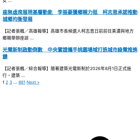
女 ...
座無虛席展現基層動能 李振豪獲鄉親力挺 柯志恩承諾推動
城鄉均衡發展
【記者張楓／高雄報導】高雄市長候選人柯志恩日前前往美濃與地方
鄉親舉辦座談 ...
光電新制啟動倒數 中央實證攜手桃園場域打造城市綠電推進
鏈
【記者張楓／綜合報導】隨著建築光電新制於2026年8月1日正式施
行，建築 ...
1
2
3
...
881
Next »