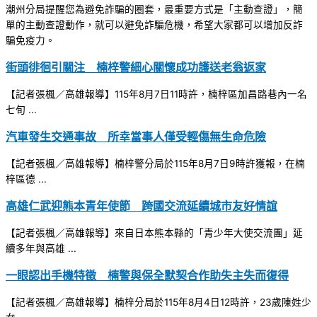
潮州分局提醒您為避免詐騙的圈套，最重要方式是「主動查證」，簡
單的主動查證動作，就可以避免詐騙危機，希望大家都可以增加反詐
騙免疫力。
街頭徘徊引關注 楠梓警細心關懷成功護送老翁返家
【記者張楓／高雄報導】115年8月7日11時許，楠梓區加昌路巷內一名
七旬 ...
汽車發生交通事故 所幸當事人僅受輕傷無生命危險
【記者張楓／高雄報導】楠梓警分局於115年8月7日9時許獲報，在楠
梓區德 ...
高雄仁武迎熊本青年使節 跨國交流延續城市友好情誼
【記者張楓／高雄報導】來自日本熊本縣的「青少年大使交流團」延
續多年與高雄 ...
一眼認出手機特徵 楠警與保全默契合作助失主失而復得
【記者張楓／高雄報導】楠梓分局於115年8月4日12時許，23歲陳姓少