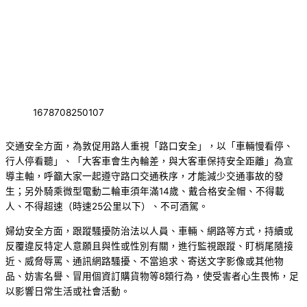
1678708250107
交通安全方面，為敦促用路人重視「路口安全」，以「車輛慢看停、
行人停看聽」、「大客車會生內輪差，與大客車保持安全距離」為宣
導主軸，呼籲大家一起遵守路口交通秩序，才能減少交通事故的發
生；另外騎乘微型電動二輪車須年滿14歲、戴合格安全帽、不得載
人、不得超速（時速25公里以下）、不可酒駕。
婦幼安全方面，跟蹤騷擾防治法以人員、車輛、網路等方式，持續或
反覆違反特定人意願且與性或性別有關，進行監視跟蹤、盯梢尾隨接
近、威脅辱罵、通訊網路騷擾、不當追求、寄送文字影像或其他物
品、妨害名譽、冒用個資訂購貨物等8類行為，使受害者心生畏怖，足
以影響日常生活或社會活動。