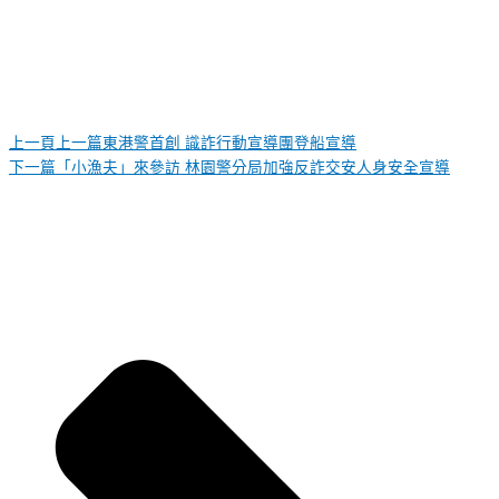
上一頁
上一篇
東港警首創 識詐行動宣導團登船宣導
下一篇
「小漁夫」來參訪 林園警分局加強反詐交安人身安全宣導