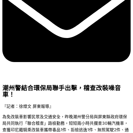
潮州警結合環保局聯手出擊，稽查改裝噪音
車！
『記者：徐燈文 屏東報導』
為免改裝車影響民眾及交通安全，昨晚潮州警分局與屏東縣政府環保
局共同執行「聯合稽查」路檢勤務，短短兩小時共攔查30輛汽機車，
查獲印尼籍騎乘改裝車攜帶毒品1件、拒檢逃逸1件、無照駕駛2件、通