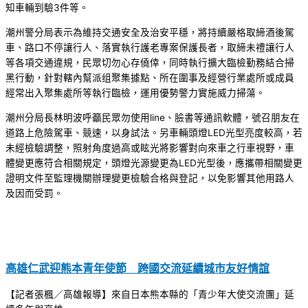
知車輛到驗3件等。
潮州警分局表示為維持交通安全及治安平穩，將持續嚴格取締酒後駕
車、路口不停讓行人、落實執行護老專案保護長者，取締未禮讓行人
等各項交通違規，民眾切勿心存僥倖，同時執行擴大臨檢勤務結合掃
黑行動，針對轄內幫派组聚集據點、所在圍事及經營行業處所或成員
經常出入聚集處所等執行臨檢，運用優勢警力實施威力掃蕩。
潮州分局長林明波呼籲民眾勿使用line、臉書等通訊軟體，號召朋友在
道路上危險駕車、競速，以身試法。另車輛頭燈LED光型亮度較高，若
未經檢驗調整，照射角度過高或眩光將影響對向來車之行車視野，車
體變更應符合相關規定，頭燈光源變更為LED光型後，應攜帶相關變更
證明文件至監理機關辦理變更檢驗合格與登記，以免影響其他用路人
及因而受罰。
高雄仁武迎熊本青年使節 跨國交流延續城市友好情誼
【記者張楓／高雄報導】來自日本熊本縣的「青少年大使交流團」延