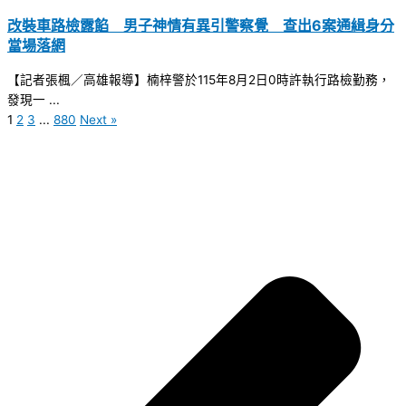
改裝車路檢露餡 男子神情有異引警察覺 查出6案通緝身分
當場落網
【記者張楓／高雄報導】楠梓警於115年8月2日0時許執行路檢勤務，
發現一 ...
1
2
3
...
880
Next »