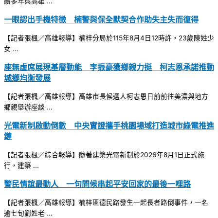
續多年與高雄 ...
一眼認出手機特徵 楠警與保全默契合作助失主失而復得
【記者張楓／高雄報導】楠梓分局於115年8月4日12時許，23歲陳姓少
女 ...
座無虛席展現基層動能 李振豪獲鄉親力挺 柯志恩承諾推動
城鄉均衡發展
【記者張楓／高雄報導】高雄市長候選人柯志恩日前前往美濃與地方
鄉親舉辦座談 ...
光電新制啟動倒數 中央實證攜手桃園場域打造城市綠電推進
鏈
【記者張楓／綜合報導】隨著建築光電新制於2026年8月1日正式施
行，建築 ...
警民情誼最動人 一句問候串起平安回家的最後一哩路
【記者張楓／高雄報導】楠梓區德民路發生一起長者路倒事件，一名
逾七旬劉姓老 ...