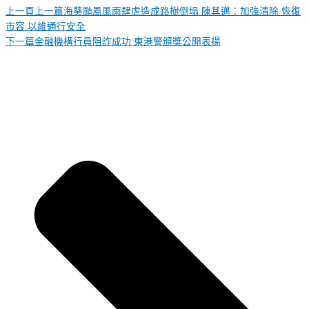
上一頁
上一篇
海葵颱風風雨肆虐造成路樹倒塌 陳其邁：加強清除 恢復
市容 以維通行安全
下一篇
金融機構行員阻詐成功 東港警頒獎公開表揚