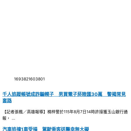
1693821603801
千人追蹤帳號成詐騙幌子 男買電子菸險匯30萬 警揭常見
套路
【記者張楓／高雄報導】楠梓警於115年8月7日14時許接獲玉山銀行通
報， ...
汽車追撞1車受損 駕駛乘客送醫幸無大礙