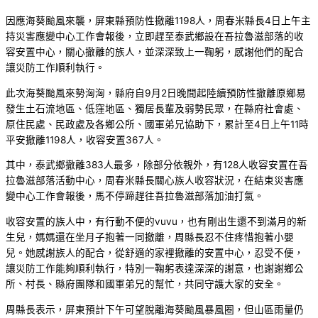
因應海葵颱風來襲，屏東縣預防性撤離1198人，周春米縣長4日上午主
持災害應變中心工作會報後，立即趕至泰武鄉設在吾拉魯滋部落的收
容安置中心，關心撤離的族人，並深深致上一鞠躬，感謝他們的配合
讓災防工作順利執行。
此次海葵颱風來勢洶洶，縣府自9月2日晚間起陸續預防性撤離原鄉易
發生土石流地區、低窪地區、獨居長輩及弱勢民眾，在縣府社會處、
原住民處、民政處及各鄉公所、國軍弟兄協助下，累計至4日上午11時
平安撤離1198人，收容安置367人。
其中，泰武鄉撤離383人最多，除部分依親外，有128人收容安置在吾
拉魯滋部落活動中心，周春米縣長關心族人收容狀況，在結束災害應
變中心工作會報後，馬不停蹄趕往吾拉魯滋部落加油打氣。
收容安置的族人中，有行動不便的vuvu，也有剛出生還不到滿月的新
生兒，媽媽還在坐月子抱著一同撤離，周縣長忍不住疼惜抱著小嬰
兒。她感謝族人的配合，從舒適的家裡撤離的安置中心，忍受不便，
讓災防工作能夠順利執行，特別一鞠躬表達深深的謝意，也謝謝鄉公
所、村長、縣府團隊和國軍弟兄的幫忙，共同守護大家的安全。
周縣長表示，屏東預計下午可望脫離海葵颱風暴風圈，但山區雨量仍