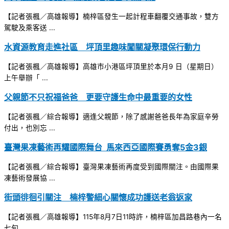
【記者張楓／高雄報導】楠梓區發生一起計程車翻覆交通事故，雙方
駕駛及乘客送 ...
水資源教育走進社區 坪頂里趣味闖關凝聚環保行動力
【記者張楓／高雄報導】高雄市小港區坪頂里於本月9 日（星期日）
上午舉辦「 ...
父親節不只祝福爸爸 更要守護生命中最重要的女性
【記者張楓／綜合報導】適逢父親節，除了感謝爸爸長年為家庭辛勞
付出，也別忘 ...
臺灣果凍藝術再耀國際舞台 馬來西亞國際賽勇奪5金3銀
【記者張楓／綜合報導】臺灣果凍藝術再度受到國際關注。由國際果
凍藝術發展協 ...
街頭徘徊引關注 楠梓警細心關懷成功護送老翁返家
【記者張楓／高雄報導】115年8月7日11時許，楠梓區加昌路巷內一名
七旬 ...