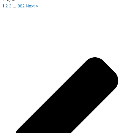
1
2
3
...
882
Next »