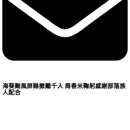
海葵颱風屏縣撤離千人 周春米鞠躬感謝部落族
人配合