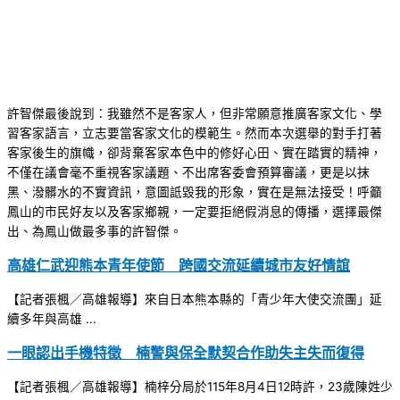
許智傑最後說到：我雖然不是客家人，但非常願意推廣客家文化、學
習客家語言，立志要當客家文化的模範生。然而本次選舉的對手打著
客家後生的旗幟，卻背棄客家本色中的修好心田、實在踏實的精神，
不僅在議會毫不重視客家議題、不出席客委會預算審議，更是以抹
黑、潑髒水的不實資訊，意圖詆毀我的形象，實在是無法接受！呼籲
鳳山的市民好友以及客家鄉親，一定要拒絕假消息的傳播，選擇最傑
出、為鳳山做最多事的許智傑。
高雄仁武迎熊本青年使節 跨國交流延續城市友好情誼
【記者張楓／高雄報導】來自日本熊本縣的「青少年大使交流團」延
續多年與高雄 ...
一眼認出手機特徵 楠警與保全默契合作助失主失而復得
【記者張楓／高雄報導】楠梓分局於115年8月4日12時許，23歲陳姓少