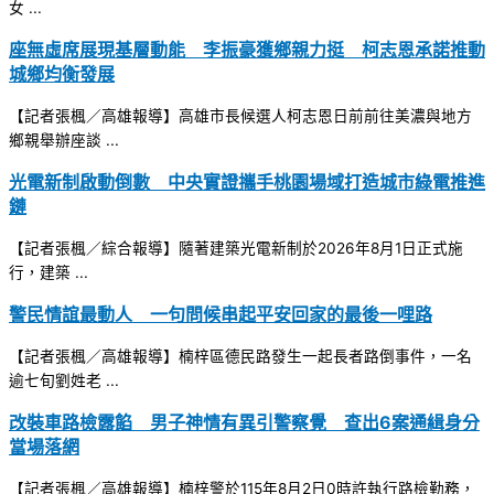
女 ...
座無虛席展現基層動能 李振豪獲鄉親力挺 柯志恩承諾推動
城鄉均衡發展
【記者張楓／高雄報導】高雄市長候選人柯志恩日前前往美濃與地方
鄉親舉辦座談 ...
光電新制啟動倒數 中央實證攜手桃園場域打造城市綠電推進
鏈
【記者張楓／綜合報導】隨著建築光電新制於2026年8月1日正式施
行，建築 ...
警民情誼最動人 一句問候串起平安回家的最後一哩路
【記者張楓／高雄報導】楠梓區德民路發生一起長者路倒事件，一名
逾七旬劉姓老 ...
改裝車路檢露餡 男子神情有異引警察覺 查出6案通緝身分
當場落網
【記者張楓／高雄報導】楠梓警於115年8月2日0時許執行路檢勤務，