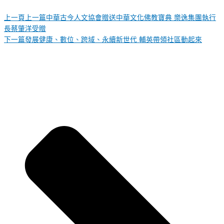
上一頁
上一篇
中華古今人文協會贈送中華文化佛教寶典 樂逸集團執行
長蔡肇洋受贈
下一篇
發展健康、數位、跨域、永續新世代 輔英帶領社區動起來