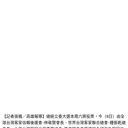
【記者張楓／高雄報導】總統立委大選本周六將投票，今（8日）由全
球台灣客家信賴後援會-林敬賢會長、世界台灣客家聯合總會-鍾振乾總