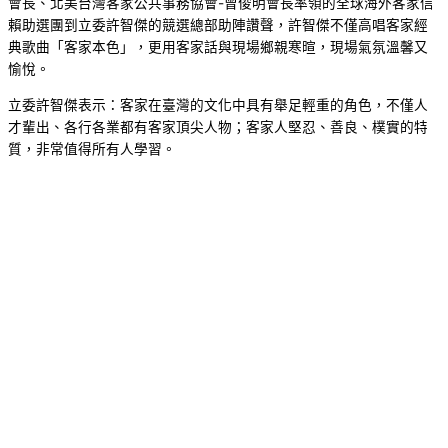
會長、北美台灣客家公共事務協會-曾俊明會長率領的全球海外客家信
賴助選團到立委許智傑的競選總部助陣讚聲，許智傑不僅高唱客家經
典歌曲「客家本色」，更用客家話與現場鄉親寒暄，現場氣氛溫馨又
愉悅。
立委許智傑表示：客家在臺灣的文化中具有舉足輕重的角色，不僅人
才輩出、各行各業都有客家頂尖人物；客家人堅忍、善良、樸實的特
質，非常值得所有人學習。