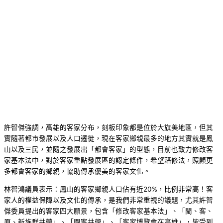
許智傑強調，高雄的客家分布，刻板印象都是位於大旗美地區，但其
實隨著都市發展以及人口遷徙，現在客家鄉親最多的地方其實就是鳳
山以及三民，並隨之發展出「都會客家」的型態，目前也致力修改客
家基本法中，對於客家重點發展區的認定條件，希望藉修法，照顧更
多都會客家的鄉親，協助傳承優美的客家文化。
林智鴻議員表示：鳳山的客家鄉親人口佔有近20%，比例非常高！客
家人的權益保障以及文化的傳承，是我們非常重視的議題，尤其許智
傑委員提出的客家四大願景，包含「修改客家基本法」、「閩、客、
原、新族群共榮」、「閩客共學」、「客家博覽會在高雄」，皆受到