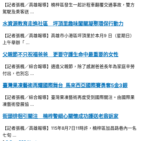
【記者張楓／高雄報導】楠梓區發生一起計程車翻覆交通事故，雙方
駕駛及乘客送 ...
水資源教育走進社區 坪頂里趣味闖關凝聚環保行動力
【記者張楓／高雄報導】高雄市小港區坪頂里於本月9 日（星期日）
上午舉辦「 ...
父親節不只祝福爸爸 更要守護生命中最重要的女性
【記者張楓／綜合報導】適逢父親節，除了感謝爸爸長年為家庭辛勞
付出，也別忘 ...
臺灣果凍藝術再耀國際舞台 馬來西亞國際賽勇奪5金3銀
【記者張楓／綜合報導】臺灣果凍藝術再度受到國際關注。由國際果
凍藝術發展協 ...
街頭徘徊引關注 楠梓警細心關懷成功護送老翁返家
【記者張楓／高雄報導】115年8月7日11時許，楠梓區加昌路巷內一名
七旬 ...