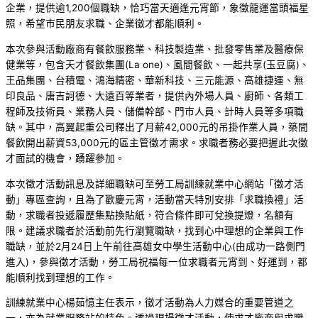
企業，提供逾1,200個職缺，恰巧當天適逢元宵節，象徵龍運當頭福星
照，希望市民朋友求職、企業徵才都能順利。
本次參與活動廠商有餐飲服務業、科技製造業、批發零售業及醫療保
健業等，包含天才餐飲集團(La one)、風間餐飲、一起共享(玉豆腐)、
王品集團、台積電、鴻海精密、華新科技、三元能源、高雄捷運、無
印良品、唐吉訶德、大遠百等業者，提供內外場人員、廚師、各類工
程師及技術員、業務人員、儲備幹部、門市人員、計時人員等多項職
缺。其中，高翼起重公司釋出了月薪42,000元的吊掛作業人員，築間
餐飲開出薪資53,000元的區主管徵才需求。求職者務必要把握此次徵
才面試的機會，踴躍參加。
本次徵才活動訊息及詳細職缺可至勞工局訓練就業中心網站「徵才活
動」專區查詢，且為了歡慶元宵，活動當天特別安排「求職換禮」活
動，求職者投遞履歷集點換貼紙，符合條件即可兌換提燈，名額有
限。建議求職者於活動前先行瀏覽職缺，找到心中理想的企業與工作
職缺，並於2月24日上午前往高雄女中學生活動中心(由成功一路側門
進入)，參與徵才活動，勞工局祝福每一位求職者元宵到、好運到，都
能順利找到理想的工作。
訓練就業中心楊茹憶主任表示，徵才活動為人力媒合的重要管道之