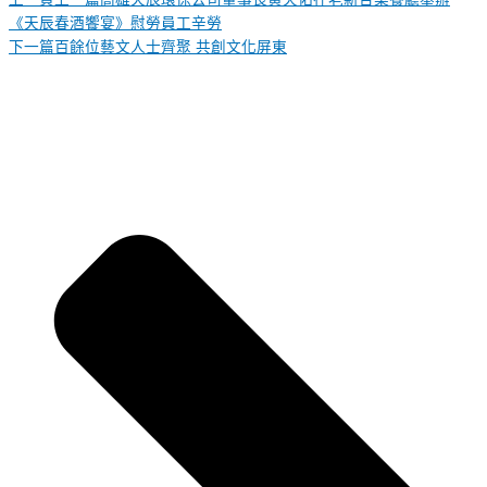
《天辰春酒饗宴》慰勞員工辛勞
下一篇
百餘位藝文人士齊聚 共創文化屏東