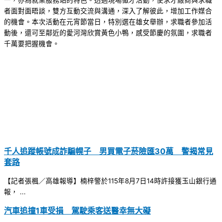
一，亦為就業服務站的特色。透過現場徵才活動，使求才廠商與求職
者面對面晤談，雙方互動交流與溝通，深入了解彼此，增加工作媒合
的機會。本次活動在元宵節當日，特別選在雄女舉辦，求職者參加活
動後，還可至鄰近的愛河灣欣賞黃色小鴨，感受節慶的氛圍，求職者
千萬要把握機會。
千人追蹤帳號成詐騙幌子 男買電子菸險匯30萬 警揭常見
套路
【記者張楓／高雄報導】楠梓警於115年8月7日14時許接獲玉山銀行通
報， ...
汽車追撞1車受損 駕駛乘客送醫幸無大礙