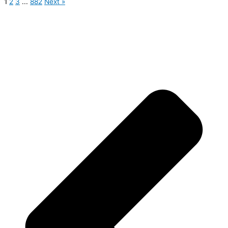
1
2
3
...
882
Next »