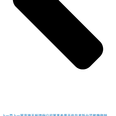
上一頁
上一篇
高雄天辰環保公司董事長黄天佑在老新台菜餐廳舉辦