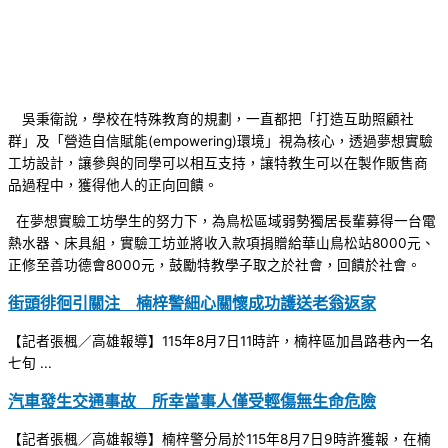
吳秉衛說，學校在特殊教育的規劃，一直都把「打造互助照顧社
群」及「營造自信賦能(empowering)環境」視為核心，透過夢想實驗
工坊設計，讓參與的同學可以相互支持，讓特教生可以在製作販售商
品過程中，獲得他人的正向回饋。
在夢想實驗工坊學生的努力下，為鳥松區域弱勢獨居長輩募得一台電
熱水器、床具組，實驗工坊並將收入款項捐贈給華山鳥松站8000元、
正修至善功德會8000元，鼓勵特教學子取之於社會，回饋於社會。
街頭徘徊引關注 楠梓警細心關懷成功護送老翁返家
【記者張楓／高雄報導】115年8月7日11時許，楠梓區加昌路巷內一名
七旬 ...
汽車發生交通事故 所幸當事人僅受輕傷無生命危險
【記者張楓／高雄報導】楠梓警分局於115年8月7日9時許獲報，在楠