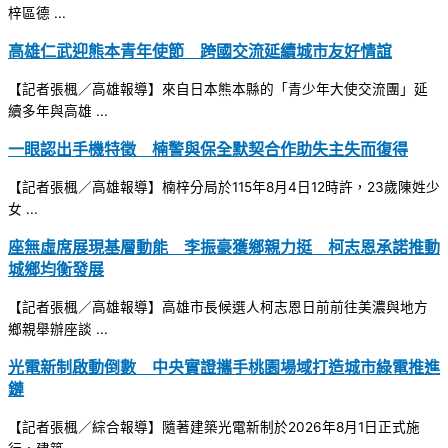
梓區德 ...
高雄仁武迎熊本青年使節 跨國交流延續城市友好情誼
【記者張楓／高雄報導】來自日本熊本縣的「青少年大使交流團」延
續多年與高雄 ...
一眼認出手機特徵 楠警與保全默契合作助失主失而復得
【記者張楓／高雄報導】楠梓分局於115年8月4日12時許，23歲陳姓少
女 ...
座無虛席展現基層動能 李振豪獲鄉親力挺 柯志恩承諾推動
城鄉均衡發展
【記者張楓／高雄報導】高雄市長候選人柯志恩日前前往美濃與地方
鄉親舉辦座談 ...
光電新制啟動倒數 中央實證攜手桃園場域打造城市綠電推進
鏈
【記者張楓／綜合報導】隨著建築光電新制於2026年8月1日正式施