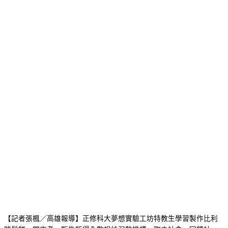
【記者張楓／高雄報導】正修科大夢想實驗工坊特教生學習製作比利