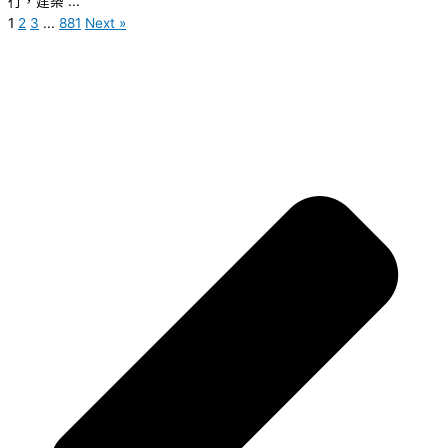
行，建築 ...
1
2
3
...
881
Next »