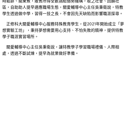
時鬆餅、關東煮，販售所得全數捐給弱勢機構，取之社會、回饋社
區，自助助人提早適應職場生態，關愛輔導中心主任吳秉衛說，特教
學生透過做中學，習得一技之長，不會因先天缺陷而影響職涯探尋。
正修科大關愛輔導中心服務特殊教育學生，從2021年開始成立「夢
想實驗工坊」，秉持夢想需要用心支持、不怕失敗的精神，提供特教
學子職涯實習場所。
關愛輔導中心主任吳秉衛說，讓特教學子學習職場禮儀、人際相
處，透過不斷試煉，提早為就業做好準備。